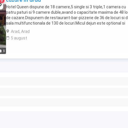
cazare in arad
9
Hotel Queen dispune de 18 camere,5 single si 3 triple,1 camera cu
patru paturi si 9 camere duble,avand o capacitate maxima de 48 lo
de cazare.Dispunem de restaurant-bar-pizzerie de 36 de locuri si d
sala multifunctionala de 130 de locuri.Micul dejun este optional si
costa 20 ron portie Toate ...
Arad, Arad
5 august
3