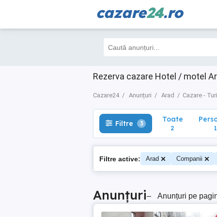
cazare
24
.ro
Toate
Perso
Filtre
3
2
1
Rezerva cazare Hotel / motel Ar
Cazare24
Anunțuri
Arad
Cazare - Tu
Toate
Pers
Filtre
3
2
1
Filtre active:
Arad
Companii
Anunțuri
–
Anunțuri pe pagi