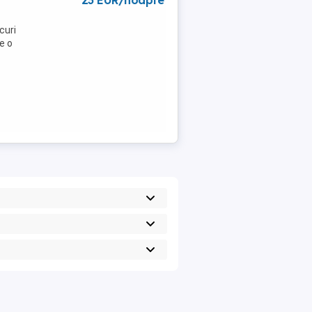
23 EUR/noapte
curi
e o