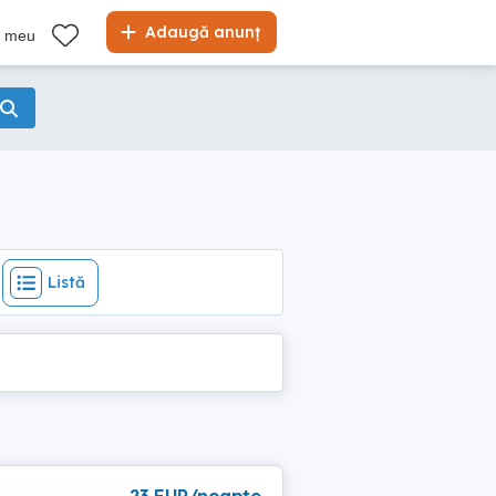
Listă
Adaugă anunț
l meu
Listă