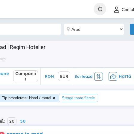
ane
Companii
Hartă
RON
EUR
Sortează
Contu
1
ad | Regim Hotelier
rism
oane
Companii
Hartă
RON
EUR
Sortează
1
Tip proprietate: Hotel / motel
Șterge toate filtrele
nă:
20
50