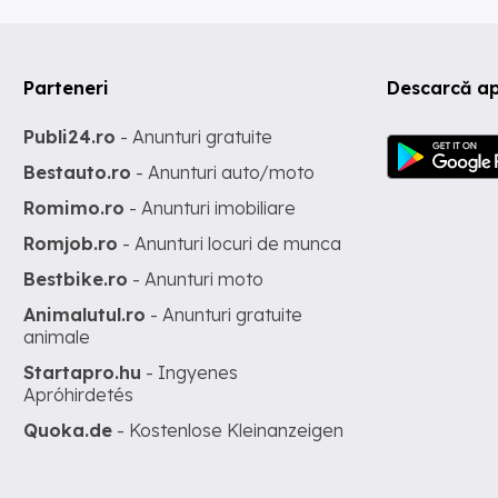
Parteneri
Descarcă ap
Publi24.ro
- Anunturi gratuite
Bestauto.ro
- Anunturi auto/moto
Romimo.ro
- Anunturi imobiliare
Romjob.ro
- Anunturi locuri de munca
Bestbike.ro
- Anunturi moto
Animalutul.ro
- Anunturi gratuite
animale
Startapro.hu
- Ingyenes
Apróhirdetés
Quoka.de
- Kostenlose Kleinanzeigen