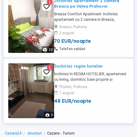
Inchiriez apartament 2 camere
1
Breaza pe Valea Prahovei
Breaza Comfort Apartment: Inchiriez
apartament cu 2 camere in Breaza,
complet utilat, renovat recent, cu centrala
Breaza, Prahova
proprie, televizoare hd, cuptor microunde,
2 august
expresor cafea, canapea extensibila, pat
70 EUR/noapte
160x200, dus.
Telefon validat
10
Închiriez regim hotelier
1
Închiriez în REGIM HOTELIER, apartament
cu living, dormitor, baie proprie și
bucătărie,Et.1,pe spate,în zona Mihai
Ploiesti, Prahova
Bravu,aveți lângă farmacie, bancă,
1 august
piața,statie autobuz, supermarket Pretul
48 EUR/noapte
pe noapte 250 de lei pentru 3persoane
maxim Tranzit 150 lei 3 ore EXCLUS (NU
ACCEPT)ESCORTE, PERSOANE
3
DUBIOASE,ORGANIZAREA ...
Cazare24
Anunțuri
Cazare - Turism