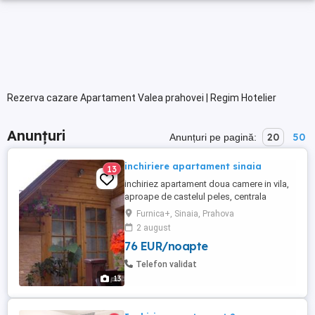
Rezerva cazare Apartament Valea prahovei | Regim Hotelier
Anunțuri
20
50
Anunțuri pe pagină:
inchiriere apartament sinaia
13
inchiriez apartament doua camere in vila,
aproape de castelul peles, centrala
proprie, bucatarie utilata, tv, internet,
Furnica+, Sinaia, Prahova
foarte curat, posibilitate
2 august
gratar.apartamentul este situat intr-o zona
76 EUR/noapte
linistita, aproape de padure, de cabana
schiori, hanul haiducilor, taverna sarbului
Telefon validat
si telegondola., numar camere: ...
13