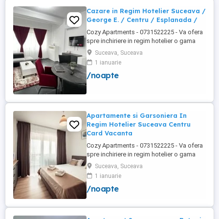
Obcini ...
Cazare in Regim Hotelier Suceava /
George E. / Centru / Esplanada /
Cozy Apartments - 0731522225 - Va ofera
spre inchiriere in regim hotelier o gama
variata de apartamente si garsoniere
Suceava, Suceava
situate in puncte cheie ale orasului
1 ianuarie
Suceava: Bulevardul George Enescu. In
/noapte
centrul Orasului pe Esplanada langa
McDonald's. Bulevardul 1 Mai Obcini
Zamca Burdujeni Ipotesti Pentru ...
Apartamente si Garsoniera In
Regim Hotelier Suceava Centru
Card Vacanta
Cozy Apartments - 0731522225 - Va ofera
spre inchiriere in regim hotelier o gama
variata de apartamente si garsoniere
Suceava, Suceava
situate in puncte cheie ale orasului
1 ianuarie
Suceava: Bulevardul George Enescu. In
/noapte
centrul Orasului pe Esplanada langa
McDonald's. Bulevardul 1 Mai Obcini
Zamca Burdujeni Ipotesti Pentru ...