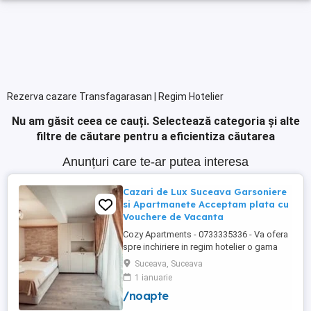
Rezerva cazare Transfagarasan | Regim Hotelier
Nu am găsit ceea ce cauți.
Selectează categoria și alte
filtre de căutare pentru a eficientiza căutarea
Anunțuri care te-ar putea interesa
Cazari de Lux Suceava Garsoniere
si Apartmanete Acceptam plata cu
Vouchere de Vacanta
Cozy Apartments - 0733335336 - Va ofera
spre inchiriere in regim hotelier o gama
variata de apartamente si garsoniere
Suceava, Suceava
situate in puncte cheie ale orasului
1 ianuarie
Suceava: Bulevardul George Enescu.
/noapte
Kaufland George Enescu In centrul
Orasului pe Esplanada langa McDonald's.