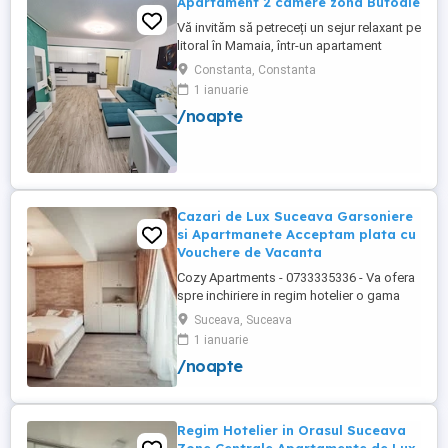
Apartament 2 camere zona Butoaie
Vă invităm să petreceți un sejur relaxant pe
litoral în Mamaia, într-un apartament
modern, situat în complexul Moonlight,
Constanta, Constanta
Residence, zona centrală una dintre cele
1 ianuarie
mai căutate locații din stațiune. Locație
/noapte
excelentă la doar câțiva pași de plajă,
restaurante, cluburi și puncte de atracție.
Etaj 8 ...
Cazari de Lux Suceava Garsoniere
si Apartmanete Acceptam plata cu
Vouchere de Vacanta
Cozy Apartments - 0733335336 - Va ofera
spre inchiriere in regim hotelier o gama
variata de apartamente si garsoniere
Suceava, Suceava
situate in puncte cheie ale orasului
1 ianuarie
Suceava: Bulevardul George Enescu.
/noapte
Kaufland George Enescu In centrul
Orasului pe Esplanada langa McDonald's.
Zamca Bulevardul 1 Mai Obcini Bulevardul
...
Regim Hotelier in Orasul Suceava