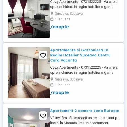
Cozy Apartments - 0731522225 - Va ofera
spre inchiriere in regim hotelier o gama
variata de apartamente si garsoniere
Suceava, Suceava
situate in puncte cheie ale orasului
1 ianuarie
Suceava: Bulevardul George Enescu. In
/noapte
centrul Orasului pe Esplanada langa
McDonald's. Bulevardul 1 Mai Obcini
Zamca Burdujeni Ipotesti Pentru ...
Apartamente si Garsoniera In
Regim Hotelier Suceava Centru
Card Vacanta
Cozy Apartments - 0731522225 - Va ofera
spre inchiriere in regim hotelier o gama
variata de apartamente si garsoniere
Suceava, Suceava
situate in puncte cheie ale orasului
1 ianuarie
Suceava: Bulevardul George Enescu. In
/noapte
centrul Orasului pe Esplanada langa
McDonald's. Bulevardul 1 Mai Obcini
Zamca Burdujeni Ipotesti Pentru ...
Apartament 2 camere zona Butoaie
Vă invităm să petreceți un sejur relaxant pe
litoral în Mamaia, într-un apartament