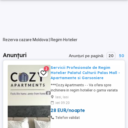
Rezerva cazare Moldova | Regim Hotelier
Anunțuri
20
50
Anunțuri pe pagină:
Servicii Profesionale de Regim
2
Hotelier Palatul Culturii Palas Mall -
Apartamente si Garsoniere
***Cozy Apartments - - Va ofera spre
inchiriere in regim hotelier o gama variata
de apartamente si garsoniere situate in
Iasi, Iasi
puncte cheie ale orasului doar in
ieri 09:20
complexe rezidentiale noi: *Zona Palas
28 EUR/noapte
Mall - Centru - Complex Lazar Residence;
*Zona Palas Mall - Centru Complex Q
Telefon validat
Residence; *Zona Palas Mall - ...