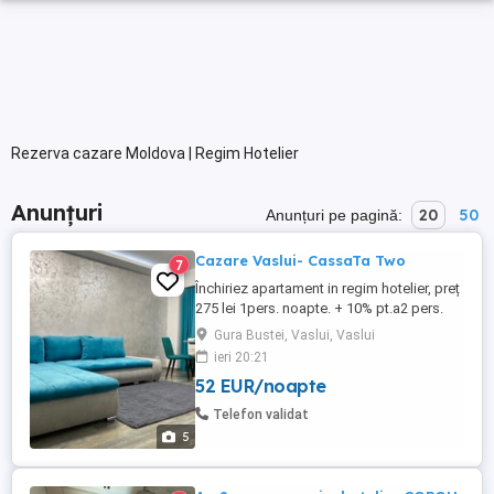
Rezerva cazare Moldova | Regim Hotelier
Anunțuri
20
50
Anunțuri pe pagină:
Cazare Vaslui- CassaTa Two
7
Închiriez apartament in regim hotelier, preț
275 lei 1pers. noapte. + 10% pt.a2 pers.
Pretul este negociabil in funcție de nr.de
Gura Bustei, Vaslui, Vaslui
persoane, perioada de închiriere. NU
ieri 20:21
ESCORTE
52 EUR/noapte
Telefon validat
5