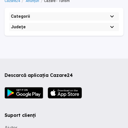
Cazare24
Anunțuri
Cazare - Turism
Categorii
Județe
Descarcă aplicația Cazare24
Suport clienți
Ajutor