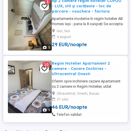
Ap 2 camere regim hotelier COPOU
3
- LUX, stil și curățenie - loc de
parcare - vouchere - factura
Apartamente moderne în regim hotelier AB
Homes Iași - pana la 8 oaspeți Se accepta
plata cu vochere de vacanță - se oferă
Iasi, Iasi
factura whatsapp: zero șapte patru noua
4 august
cinci cinci opt șapte zero cinci Descoperă
29 EUR/noapte
confortul de acasă în apartamentele AB
5
Homes, disponibile în cele mai căutate
zone din Iași Palas, ...
Regim Hotelier Apartament 2
10
camere - Cazare Inchiriez -
Ultracentral Onesti
Oferim spre inchiriere cazare Apartament
cu 2 camere in Regim Hotelier, utilat
modern si complet mobilat, toate
Ultracentral, Onesti, Bacau
echipamentele fiind in perfecta stare de
31 iulie
functionare. Locatia este situata intr-o
46 EUR/noapte
zona Ultracentrala si usor accesibila a
5
orasului Onesti, oferindu-va totodata un
Telefon validat
spatiu generos de aproximativ ...