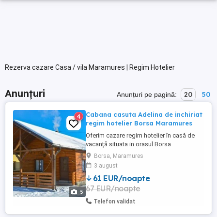
Rezerva cazare Casa / vila Maramures | Regim Hotelier
Anunțuri
20
50
Anunțuri pe pagină:
Cabana casuta Adelina de inchiriat
4
regim hotelier Borsa Maramures
Oferim cazare regim hotelier în casă de
vacanță situata in orasul Borsa
Maramures.Cabana are 1 dormitor
Borsa, Maramures
matrimonial, living cu canapea extensibila,
3 august
bucătărie utilată complet si baie.
61 EUR/noapte
Capacitate maximă 4-5 persoane. Se
67 EUR/noapte
inchriaza complet. Pentru o experiență
5
superbă avem ciubăr cu hidromasaj și
Telefon validat
luminițe ...