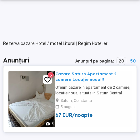
Rezerva cazare Hotel / motel Litoral | Regim Hotelier
Anunțuri
20
50
Anunțuri pe pagină:
Cazare Saturn Apartament 2
3
camere Locație noua!!!
Oferim cazare in apartament de 2 camere,
locație noua, situata in Saturn Central
Residence, langa malul marii, toate
Saturn, Constanta
utilitățile. Prețul variază în funcție de
5 august
numărul de persoane și perioada
67 EUR/noapte
5