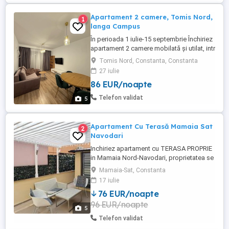
Apartament 2 camere, Tomis Nord,
1
langa Campus
În perioada 1 iulie-15 septembrie Închiriez
apartament 2 camere mobilată și utilat, intr
un bloc nou, modern, recent renovat, se
Tomis Nord, Constanta, Constanta
află pe strada Smaraldului, lângă Campus
27 iulie
universitar, aproape de stațiunea Mamaia,
86 EUR/noapte
Satul de vacanță, City Park Mall. Dispune
de loc de parcare privat la subteran, 2 tv, 2
Telefon validat
5
...
Apartament Cu Terasă Mamaia Sat
2
Navodari
Inchiriez apartament cu TERASA PROPRIE
in Mamaia Nord-Navodari, proprietatea se
afla la 3 minute de mers pe jos fata de
Mamaia-Sat, Constanta
plaja, in apropiere este plaja Zanzibar,
17 iulie
plaja Oneiro si faleza Alezzi iar la 2 min de
76 EUR/noapte
mers pe jos se gaseste Lidl. Apartamentul
96 EUR/noapte
se afla la parterul blocului nou construit,
5
dormitorul ...
Telefon validat