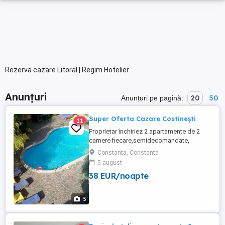
Rezerva cazare Litoral | Regim Hotelier
Anunțuri
20
50
Anunțuri pe pagină:
Super Oferta Cazare Costinești
11
Proprietar închiriez 2 apartamente de 2
camere fiecare,semidecomandate,
capacitate 4 persoane fiecare, in
Constanta, Constanta
Complexul Teilor, dotat cu piscină, loc de
5 august
parcare, foișor de cafea, loc pentru grătar
38 EUR/noapte
la prețul de 200 lei ,pe noapte luna Iunie
300 lei pe noapte luna Iulie 400 lei pe
noapte luna August 200 ...
5