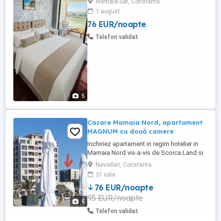
Mamaia-Sat, Constanta
mare, chiar pe plaja, in complexul Roca
1 august
Residence, cea mai buna locatie din
76 EUR/noapte
Mamaia, apartamente chiar pe plaja, cu
vedere si la mare, terasa, cu acces direct
Telefon validat
la plaja Phoenicia. ...
5
Cazare Mamaia Nord, apartament
MAGNUM cu două camere
Inchiriez apartament in regim hotelier in
Mamaia Nord vis-a-vis de Scoica Land si
complex Phoenicia, apartamentul are 1
Navodari, Constanta
dormitor, 1 living cu canapea extensibilă,
31 iulie
bucătărie utilată, baie și balcon. Dotări:
76 EUR/noapte
-2TV LCD de80cm si 100cm -frigider si
95 EUR/noapte
congelator -cuptor,plită aragaz -centrală
5
proprie -expresor ...
Telefon validat