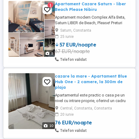
Apartament Cazare Saturn - liber
1
Beach Please Nibiru
Apartament modern Complex Alfa Beta,
Saturn LIBER de Beach, Please! Preturi
incepand de la 350 de lei pe noapte!! Cauți
Saturn, Constanta
cazarea perfectă pentru festival sau
25 iunie
pentru o vacanță la mare? Închiriez
57 EUR/noapte
apartament modern cu 2 camere în Saturn
67 EUR/noapte
(Complex Alfa Beta, str. Henny Ignatie nr.
5
1), cu o capacitate de ...
Telefon validat
cazare la mare - Apartament Blue
Hub One - 2 camere, la 300m de
plaja
Apartamentul este practic o casa pe un
nivel cu intrare proprie, oferind un cadru
intim si placut. Casa este situata in zona
Central, Constanta, Constanta
Bdul Mamaia - Spitalul Militar, la 300m de
20 iunie
accesul la plaja 3 papuci - Zoom Beach.
76 EUR/noapte
Amplasarea centrala a casei face ca
10
aceasta sa fie aproape de toate
Telefon validat
obiectivele turistice ale ...