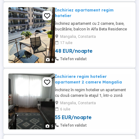
Închiriez apartament regim
hotelier
Închiriez apartament cu 2 camere, baie,
bucătărie, balcon în Alfa Beta Residence
Saturn. Preț în funcție de perioada
Mangalia, Constanta
17 iulie
48 EUR/noapte
Telefon validat
6
Închiriere regim hotelier
apartament 2 camere Mangalia
Închiriez în regim hotelier un apartament
cu două camere la etajul 1, într-o zonă
liniștită aproape de Portul Turistic și de
Mangalia, Constanta
plaja Mangalia. Capacitate de cazare 3-5
6 iulie
persoane.Suprafata apartamentului este
55 EUR/noapte
de 42 mp. Apartamentul se afla situat în
apropierea stațiilor de microbuz către
Telefon validat
5
dinspre Constanța, ...