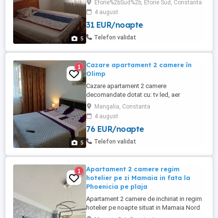
Eforie%2bSud%2b, Eforie Sud, Constanta
se afla la o distanta de 500 m de mare in
4 august
zona Cazino si 500 m de ghiol. Cazarea.se
31 EUR/noapte
face in baza datelor din buletin. Optam
pentru clienți care nu sunt cu copii mai
Telefon validat
5
mici ...
Cazare apartament 2 camere în
1
Olimp
Cazare apartament 2 camere
decomandate dotat cu: tv led, aer
condiționat, frigider, mașină de spălat,
Mangalia, Constanta
espressor, bucătărie. Locația se află la
4 august
400 m. de plajă(7min. mers pe jos), în
76 EUR/noapte
spatele Complexului Amfiteatru. Vă
așteptăm!
Telefon validat
5
Apartament 2 camere regim
1
hotelier pe zi Mamaia in fata la
Phoenicia pe plaja
Apartament 2 camere de inchiriat in regim
hotelier pe noapte situat in Mamaia Nord
in fata complexului Phoenicia, linia 1 de la