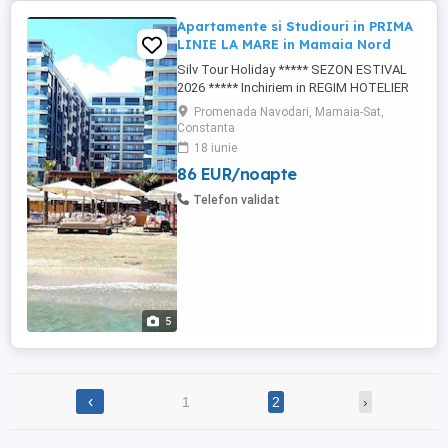
Apartamente si Studiouri in PRIMA
LINIE LA MARE in Mamaia Nord
Silv Tour Holiday ***** SEZON ESTIVAL
2026 ***** Inchiriem in REGIM HOTELIER
APARTAMENTE SI STUDIOURI Intr-unul din
Promenada Navodari, Mamaia-Sat,
cele mai frumoase si elegante resorturi
Constanta
rezidentialle de 5 stele Situat in PRIMA
18 iunie
LINIE LA MALUL MARII din statiunea
86 EUR/noapte
MAMAIA-NORD ***** FACILITATI:
PARCARE PRIVATA GRATUITA CU BARIERA
Telefon validat
AZIMUTH ...
5
‹
1
2
›