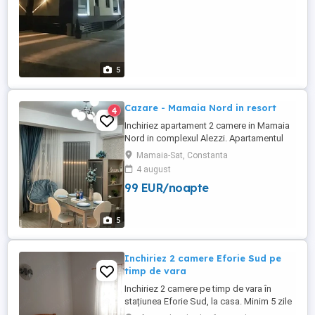
5
Cazare - Mamaia Nord in resort
4
Inchiriez apartament 2 camere in Mamaia
Nord in complexul Alezzi. Apartamentul
este nou situat in prima linie la mare la 20
Mamaia-Sat, Constanta
m de plaja. Mobilat si utilat complet,
4 august
modern. In resort puteti beneficia de 2
99 EUR/noapte
piscine pentru adulti , o piscina copii,
locuri de joaca, spa, baie de aburi, jacuzi,
piscină interioară, ...
5
Inchiriez 2 camere Eforie Sud pe
timp de vara
Inchiriez 2 camere pe timp de vara în
stațiunea Eforie Sud, la casa. Minim 5 zile
sejurul ! Sub 5 zile nu inchiriem ! Locația