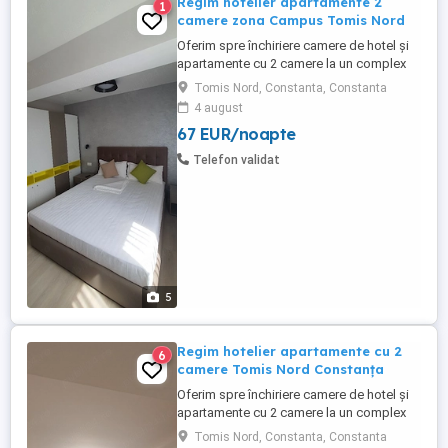
Regim hotelier apartamente 2
1
camere zona Campus Tomis Nord
Oferim spre închiriere camere de hotel și
apartamente cu 2 camere la un complex
hotelier de 3 și 4 stele . Contra cost avem
Tomis Nord, Constanta, Constanta
și mic dejun la cerere (40 lei de persoană)
4 august
Complexul hotelier se află în zona Tomis
67 EUR/noapte
Nord Campus Universitate. Dotări:
Complet mobilate și utilate modern Aer
Telefon validat
condiționat, ...
5
Regim hotelier apartamente cu 2
6
camere Tomis Nord Constanța
Oferim spre închiriere camere de hotel și
apartamente cu 2 camere la un complex
hotelier de 3 și 4 stele . Contra cost avem
Tomis Nord, Constanta, Constanta