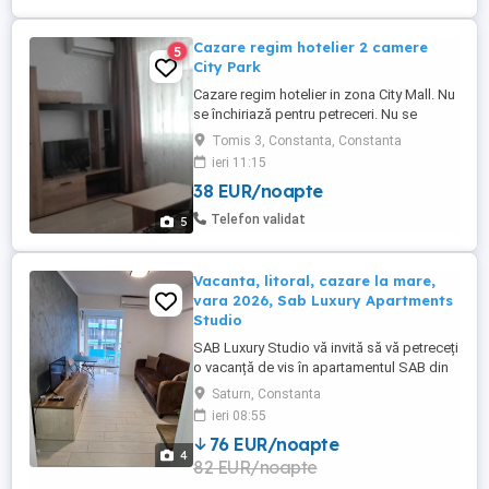
Cazare regim hotelier 2 camere
5
City Park
Cazare regim hotelier in zona City Mall. Nu
se închiriază pentru petreceri. Nu se
primesc escorte Pana în 3 zile - 250 lei
Tomis 3, Constanta, Constanta
Peste 3 zile - 200 lei Iulie și august- 300 lei
ieri 11:15
Apartamentul este complet mobilat si
38 EUR/noapte
utilat modern si foarte curat, totul nou.
Încălzirea si apa caldă se face cu centrală
Telefon validat
5
proprie ...
Vacanta, litoral, cazare la mare,
vara 2026, Sab Luxury Apartments
Studio
SAB Luxury Studio vă invită să vă petreceți
o vacanță de vis în apartamentul SAB din
Saturn Mangalia... Poziție ideală
Saturn, Constanta
*Apartamentul se află poziționat pe
ieri 08:55
strada Henny Ignatie Nr. 6 într-un complex
76 EUR/noapte
rezidențial (hotel) din stațiunea Saturn
4
82 EUR/noapte
(cea mai frumoasă stațiune din sudul
litoralului ...