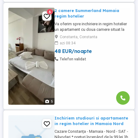
2 camere Summerland Mamaia
6
regim hotelier
Va oferim spre inchiriere in regim hotelier
un apartament cu doua camere situat la
Summerland Residence - Mamaia
Constanta, Constanta
Apartamentul are o suprafata de 65 mp si
azi 08:34
este compus din living cu canapea
48 EUR/noapte
extensibilă și dormitor cu pat matrimonial,
avand balcon propriu dotat cu mobilier de
Telefon validat
terasa. Confortul dumneavoastră ...
5
Inchiriem studiouri si apartamente
in regim hotelier in Mamaia Nord
Cazare Constanța - Mamaia - Nord - SAT -
Năvodari * prețuri începând de la 99 lei 3h