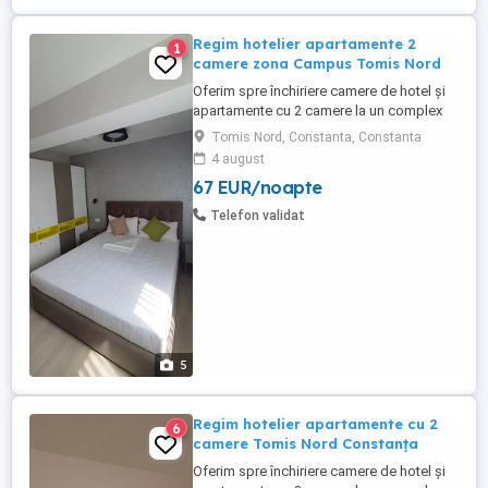
Regim hotelier apartamente 2
1
camere zona Campus Tomis Nord
Oferim spre închiriere camere de hotel și
apartamente cu 2 camere la un complex
hotelier de 3 și 4 stele . Contra cost avem
Tomis Nord, Constanta, Constanta
și mic dejun la cerere (40 lei de persoană)
4 august
Complexul hotelier se află în zona Tomis
67 EUR/noapte
Nord Campus Universitate. Dotări:
Complet mobilate și utilate modern Aer
Telefon validat
condiționat, ...
5
Regim hotelier apartamente cu 2
6
camere Tomis Nord Constanța
Oferim spre închiriere camere de hotel și