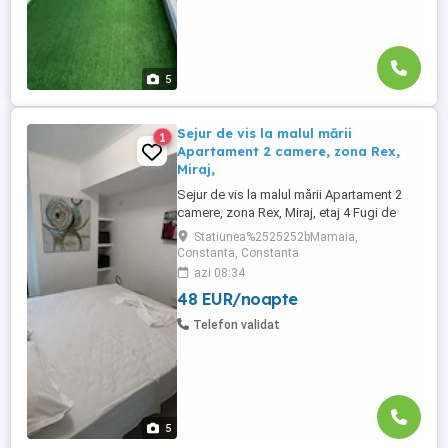
5
Sejur de vis la malul mării
1
Apartament 2 camere, zona Rex,
Miraj,
Sejur de vis la malul mării Apartament 2
camere, zona Rex, Miraj, etaj 4 Fugi de
agitația zilnică și bucură-te de răsfăț la
Statiunea%2525252bMamaia,
înălțime, în inima stațiunii! Îți propunem un
Constanta, Constanta
apartament cochet cu 2 camere, situat la
azi 08:34
etajul 4în complexul Miraj, una dintre cele
48 EUR/noapte
mai apreciate locații din zona Rex la doar
...
Telefon validat
5