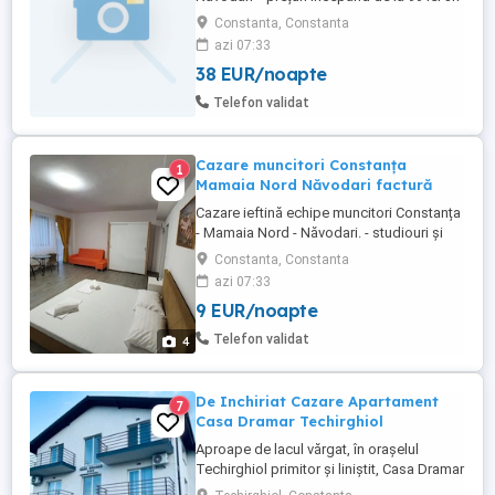
in intervalul (08.00-18.00) *Vă punem la
Constanta, Constanta
dispozitie apartamente si studiouri în
azi 07:33
Mamaia nord zona: Hanul Piraților, Hanul
38 EUR/noapte
cu Pește, Opera, Onix, Titanic, Uzina de
Pizza, Mackerel, Resort Building Ștefan,
Telefon validat
Alezzi, ...
Cazare muncitori Constanța
1
Mamaia Nord Năvodari factură
Cazare ieftină echipe muncitori Constanța
- Mamaia Nord - Năvodari. - studiouri și
apartamente cu bucatarie utilată, TV,
Constanta, Constanta
internet, loc de parcare auto; -
azi 07:33
supermarketuri în zonă: Lidl, Mega Image
9 EUR/noapte
și Profi; - în funcție de nr. de persoane
trimit poze și video pe WhatsApp cu
Telefon validat
4
apartamente disponibile;. Vă ...
De Inchiriat Cazare Apartament
7
Casa Dramar Techirghiol
Aproape de lacul vărgat, în orașelul
Techirghiol primitor și liniștit, Casa Dramar
își deschide porțile cu mult entuziasm și