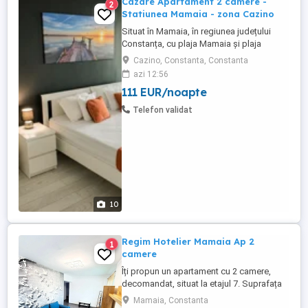
Cazare Apartament 2 camere -
2
Statiunea Mamaia - zona Cazino
Situat în Mamaia, în regiunea județului
Constanța, cu plaja Mamaia și plaja
Myrtos în apropiere, Diamond View
Cazino, Constanta, Constanta
Apartments oferă cazare cu parcare
azi 12:56
privată gratuită garantată pentru fiecare
111 EUR/noapte
apartament. Apartamente cu doua camera
de inchiriat in regim hotelier, Statiunea
Telefon validat
Mamaia - zona Cazino. Apartamentele ...
10
Regim Hotelier Mamaia Ap 2
1
camere
Îți propun un apartament cu 2 camere,
decomandat, situat la etajul 7. Suprafața
utilă este de 65 mp, iar finisajele sunt de
Mamaia, Constanta