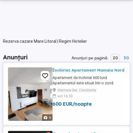
Rezerva cazare Mare Litoral | Regim Hotelier
Anunțuri
20
50
Anunțuri pe pagină:
Închiriez Apartament Mamaia Nord
Apartament de închiriat 600 lună
Apartamentul este situat într-o zonă
liniștită din Mamaia Nord. Complet
Mamaia-Sat, Constanta
mobilat și utilat, gata de mutare. Loc de
azi 16:30
parcare în fața blocului. Detalii în privat.
600 EUR/noapte
4