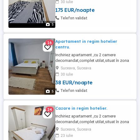
30 iulie
pus la dispozitie: -2 paturi matrimoniale
175 EUR/noapte
160-200, -plita,cuptor cu
microunde,masina de spalat rufe,fier de
Telefon validat
calcat,frigider,vesela,tacamuri,pahare , -
5
wi-fi, -aspirator, -TV ...
Apartament in regim hotelier
16
centru.
Inchiriez apartament ,cu 2 camere
decomandat,complet utilat,situat în zona
ultra centrala.Foarte aproape de spitalul
Suceava, Suceava
Județean,piață,primărie,politie. Va este
30 iulie
pus la dispozitie: -2 paturi matrimoniale
38 EUR/noapte
160-200, -plita,cuptor,cuptor cu
microunde,masina de spalat rufe,fier de
Telefon validat
5
calcat,frigider,vesela,tacamuri,pahare ...
Cazare in regim hotelier.
24
Inchiriez apartament ,cu 2 camere
decomandat,complet utilat,situat în zona
centrala.Foarte aproape de spitalul
Suceava, Suceava
Județean,piață,primărie,politie. Va este
23 iulie
pus la dispozitie: -2 paturi matrimoniale