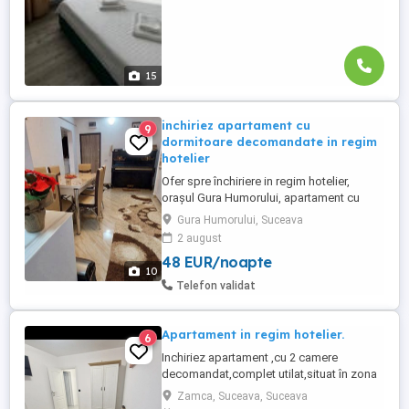
15
inchiriez apartament cu
9
dormitoare decomandate in regim
hotelier
Ofer spre închiriere in regim hotelier,
orașul Gura Humorului, apartament cu
doua dormitoare decomandate, recent
Gura Humorului, Suceava
renovat, mobilat și utilat cu tot ce este
2 august
necesar pt a petrece un sejur de neuitat în
48 EUR/noapte
frumoasa Bucovina. Exclus excorte! Pentru
10
o perioada mai lungă se mai negociază.
Telefon validat
Apartament in regim hotelier.
6
Inchiriez apartament ,cu 2 camere
decomandat,complet utilat,situat în zona
centrala.Foarte aproape de spitalul
Zamca, Suceava, Suceava
Județean,piață,primărie,politie. Va este