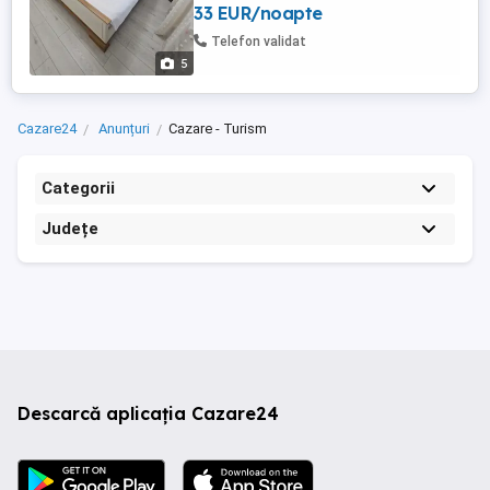
33 EUR/noapte
160-200, -plita,cuptor cu
microunde,masina de spalat rufe,fier de
Telefon validat
calcat,frigider,vesela,tacamuri,pahare , -
5
wi-fi, -aspirator, -TV ...
Cazare24
Anunțuri
Cazare - Turism
Categorii
Județe
Descarcă aplicația Cazare24