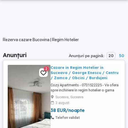
Rezerva cazare Bucovina | Regim Hotelier
Anunțuri
20
50
Anunțuri pe pagină:
Cazare in Regim Hotelier in
2
Suceava / George Enescu / Centru
/ Zamca / Obcini / Burdujeni
Cozy Apartments - 0731522225 - Va ofera
spre inchiriere in regim hotelier o gama
variata de apartamente si garsoniere
Suceava, Suceava
situate in puncte cheie ale orasului
3 august
Suceava: Bulevardul George Enescu. In
38 EUR/noapte
centrul Orasului pe Esplanada langa
McDonald's. Bulevardul 1 Mai Obcini
Telefon validat
Zamca Burdujeni Ipotesti Pentru ...