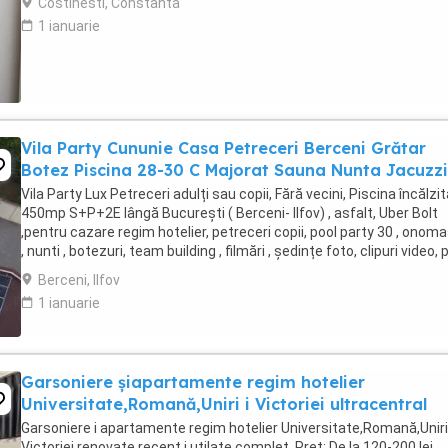
Costinesti, Constanta
1 ianuarie
Vila Party Cununie Casa Petreceri Berceni Grătar
Botez Piscina 28-30 C Majorat Sauna Nunta Jacuzzi
Vila Party Lux Petreceri adulți sau copii, Fără vecini, Piscina încălzit
450mp S+P+2E lângă București ( Berceni- Ilfov) , asfalt, Uber Bolt
,pentru cazare regim hotelier, petreceri copii, pool party 30 , onoma
, nunti , botezuri, team building , filmări , ședințe foto, clipuri video, 
party, ...
Berceni, Ilfov
1 ianuarie
Garsoniere șiapartamente regim hotelier
Universitate,Romană,Uniri i Victoriei ultracentral
Garsoniere i apartamente regim hotelier Universitate,Romană,Uniri 
Victoriei,renovate recent i utilate complet. Preț: De la 120-200 lei