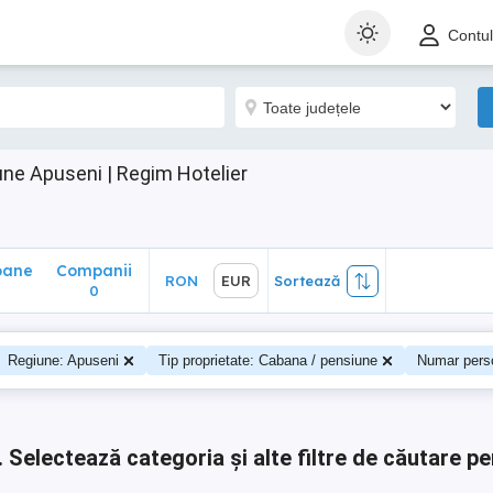
ane
Companii
RON
EUR
Sortează
Contu
0
ne Apuseni | Regim Hotelier
oane
Companii
RON
EUR
Sortează
0
0
Regiune: Apuseni
Tip proprietate: Cabana / pensiune
Numar pers
.
Selectează categoria și alte filtre de căutare pe