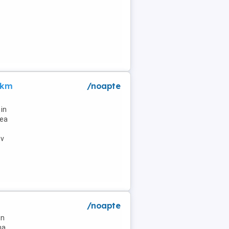
 km
/noapte
in
lea
tv
/noapte
un
na