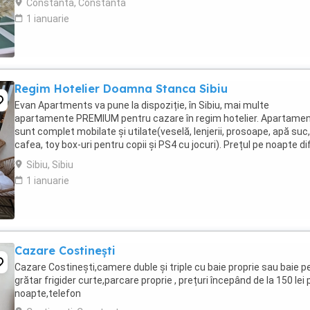
Constanta, Constanta
1 ianuarie
Regim Hotelier Doamna Stanca Sibiu
Evan Apartments va pune la dispoziție, în Sibiu, mai multe
apartamente PREMIUM pentru cazare în regim hotelier. Apartamen
sunt complet mobilate și utilate(veselă, lenjerii, prosoape, apă suc,
cafea, toy box-uri pentru copii și PS4 cu jocuri). Prețul pe noapte di
în funcție de mărimea fiecărui ...
Sibiu, Sibiu
1 ianuarie
Cazare Costinești
Cazare Costinești,camere duble și triple cu baie proprie sau baie pe
grătar frigider curte,parcare proprie , prețuri începând de la 150 lei 
noapte,telefon