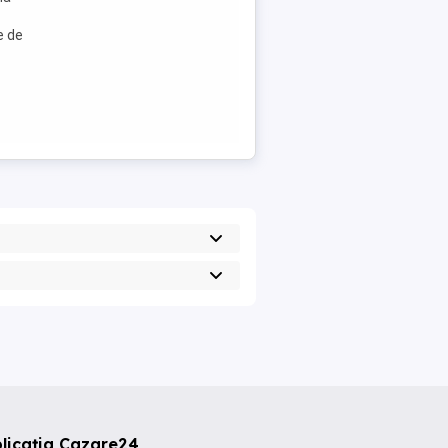
e de
licația Cazare24