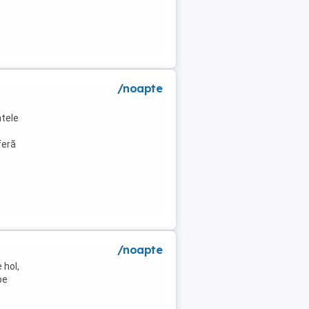
/noapte
tele
feră
/noapte
 hol,
pe