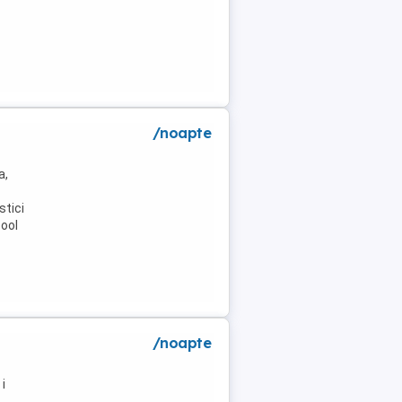
/noapte
a,
stici
pool
/noapte
i