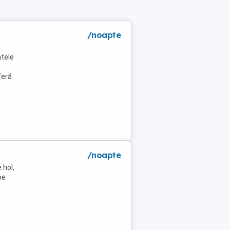
/noapte
tele
feră
/noapte
 hol,
pe