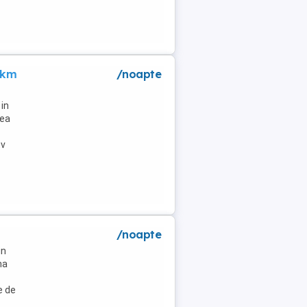
 km
/noapte
in
lea
tv
/noapte
un
na
e de