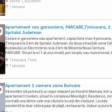
Sector 1, Bucuresti
1 ianuarie
Apartament sau garsoniera, PARCARE,Timisoara, 2
Spitalul Judetean
Cazare in garsoniera sau apartament, capacitate max.4 persoane, 
Timișoara la 2 km de Spitalul Judetean. (la doua strazi)de zona Ca
Buziasului Lic.Electrotimis si la 2 km de Mosnita Noua Centura.
PARCARE. Situat la et.1 al unui imobil, pat simplu sau matrimonial ,
+wifi , frigider, mașină spălat, ...
Timisoara, Timis
1 ianuarie
Apartament 2 camere zona Butoaie
Vă invităm să petreceți un sejur relaxant pe litoral în Mamaia, într-
apartament modern, situat în complexul Moonlight, Residence, zo
centrală una dintre cele mai căutate locații din stațiune. Locație
excelentă la doar câțiva pași de plajă, restaurante, cluburi și punct
atracție. Etaj 8 ...