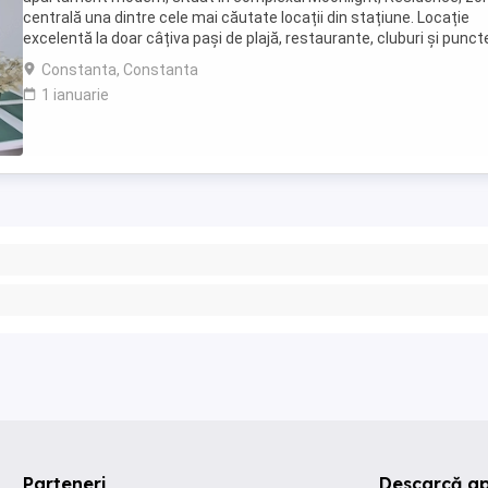
centrală una dintre cele mai căutate locații din stațiune. Locație
excelentă la doar câțiva pași de plajă, restaurante, cluburi și punct
atracție. Etaj 8 ...
Constanta, Constanta
1 ianuarie
Parteneri
Descarcă ap