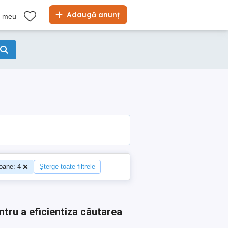
Adaugă anunț
l meu
oane: 4
Șterge toate filtrele
ntru a eficientiza căutarea