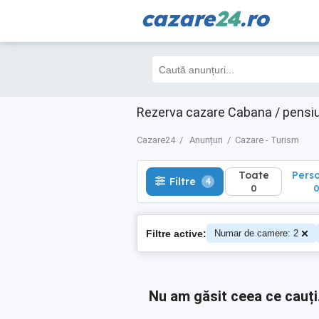
cazare
24
.ro
Toate
Perso
Filtre
4
0
0
Rezerva cazare Cabana / pensiu
Cazare24
Anunțuri
Cazare - Turism
Toate
Pers
Filtre
4
0
Filtre active:
Numar de camere: 2
Nu am găsit ceea ce cauți