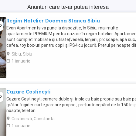
Anunțuri care te-ar putea interesa
Regim Hotelier Doamna Stanca Sibiu
Evan Apartments va pune la dispoziție, în Sibiu, mai multe
apartamente PREMIUM pentru cazare în regim hotelier. Apartamen
sunt complet mobilate și utilate(veselă, lenjerii, prosoape, apă suc,
cafea, toy box-uri pentru copii și PS4 cu jocuri). Prețul pe noapte di
în funcție de mărimea fiecărui ...
Sibiu, Sibiu
1 ianuarie
Cazare Costinești
Cazare Costinești,camere duble și triple cu baie proprie sau baie pe
grătar frigider curte,parcare proprie , prețuri începând de la 150 lei 
noapte,telefon
Costinesti, Constanta
1 ianuarie