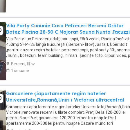
Vila Party Cununie Casa Petreceri Berceni Grătar
Botez Piscina 28-30 C Majorat Sauna Nunta Jacuzzi
Vila Party Lux Petreceri adulți sau copii, Fără vecini, Piscina încălzit
450mp S+P+2E lângă București ( Berceni- Ilfov) , asfalt, Uber Bolt
,pentru cazare regim hotelier, petreceri copii, pool party 30 , onoma
, nunti , botezuri, team building , filmări , ședințe foto, clipuri video, 
party, ...
Berceni, Ilfov
1 ianuarie
Garsoniere șiapartamente regim hotelier
Universitate,Romană,Uniri i Victoriei ultracentral
Garsoniere i apartamente regim hotelier Universitate,Romană,Uniri 
Victoriei,renovate recent i utilate complet. Preț: De la 120-200 lei
pentru 3 ore Preț garsoniere 120-200 lei pentru noapte Preț
apartamente 200-300 lei pentru noapte Cazare muncitori