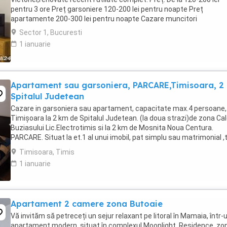
pentru 3 ore Preț garsoniere 120-200 lei pentru noapte Preț
apartamente 200-300 lei pentru noapte Cazare muncitori
Sector 1, Bucuresti
1 ianuarie
Apartament sau garsoniera, PARCARE,Timisoara, 2
Spitalul Judetean
Cazare in garsoniera sau apartament, capacitate max.4 persoane, 
Timișoara la 2 km de Spitalul Judetean. (la doua strazi)de zona Ca
Buziasului Lic.Electrotimis si la 2 km de Mosnita Noua Centura.
PARCARE. Situat la et.1 al unui imobil, pat simplu sau matrimonial ,
+wifi , frigider, mașină spălat, ...
Timisoara, Timis
1 ianuarie
Apartament 2 camere zona Butoaie
Vă invităm să petreceți un sejur relaxant pe litoral în Mamaia, într-
apartament modern, situat în complexul Moonlight, Residence, zo