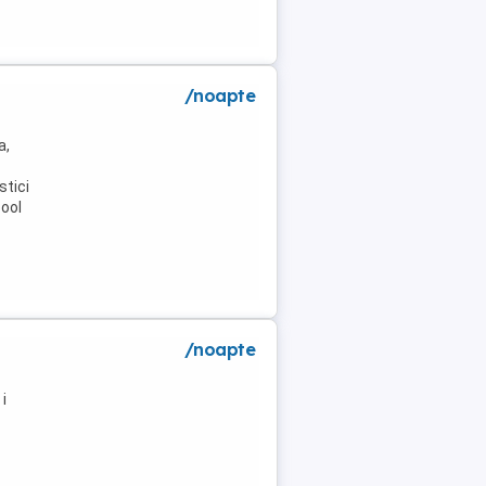
/noapte
a,
stici
pool
/noapte
i