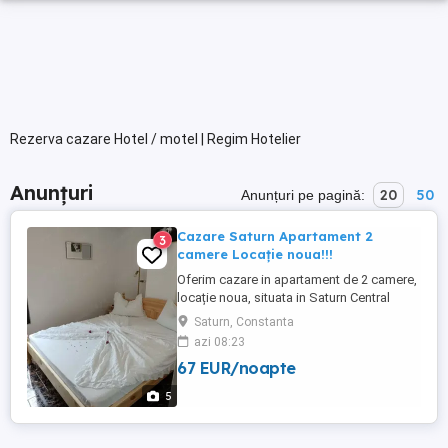
Rezerva cazare Hotel / motel | Regim Hotelier
Anunțuri
20
50
Anunțuri pe pagină:
Cazare Saturn Apartament 2
3
camere Locație noua!!!
Oferim cazare in apartament de 2 camere,
locație noua, situata in Saturn Central
Residence, langa malul marii, toate
Saturn, Constanta
utilitățile. Prețul variază în funcție de
azi 08:23
numărul de persoane și perioada
67 EUR/noapte
5