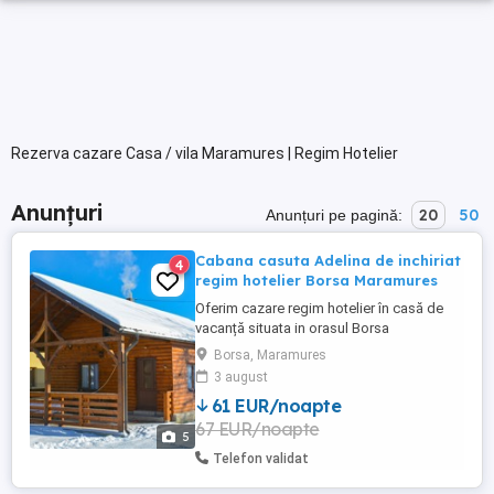
Rezerva cazare Casa / vila Maramures | Regim Hotelier
Anunțuri
20
50
Anunțuri pe pagină:
Cabana casuta Adelina de inchiriat
4
regim hotelier Borsa Maramures
Oferim cazare regim hotelier în casă de
vacanță situata in orasul Borsa
Maramures.Cabana are 1 dormitor
Borsa, Maramures
matrimonial, living cu canapea extensibila,
3 august
bucătărie utilată complet si baie.
61 EUR/noapte
Capacitate maximă 4-5 persoane. Se
67 EUR/noapte
inchriaza complet. Pentru o experiență
5
superbă avem ciubăr cu hidromasaj și
Telefon validat
luminițe ...