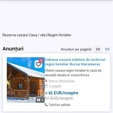
Rezerva cazare Casa / vila | Regim Hotelier
Anunțuri
20
50
Anunțuri pe pagină:
Cabana casuta Adelina de inchiriat
4
regim hotelier Borsa Maramures
Oferim cazare regim hotelier în casă de
vacanță situata in orasul Borsa
Maramures.Cabana are 1 dormitor
Borsa, Maramures
matrimonial, living cu canapea extensibila,
3 august
bucătărie utilată complet si baie.
61 EUR/noapte
Capacitate maximă 4-5 persoane. Se
67 EUR/noapte
inchriaza complet. Pentru o experiență
5
superbă avem ciubăr cu hidromasaj și
Telefon validat
luminițe ...