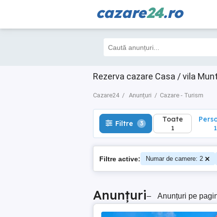
cazare
24
.ro
Toate
Perso
Filtre
3
1
1
Rezerva cazare Casa / vila Munt
Cazare24
Anunțuri
Cazare - Turism
Toate
Pers
Filtre
3
1
1
Filtre active:
Numar de camere: 2
Anunțuri
–
Anunțuri pe pagi