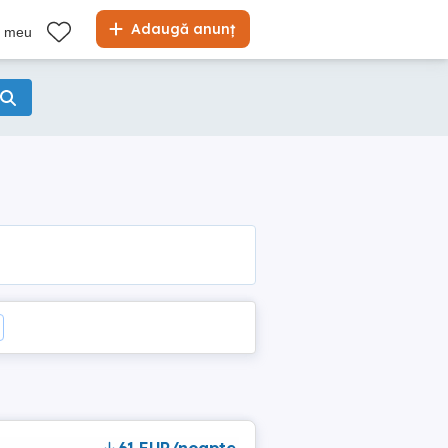
Adaugă anunț
l meu