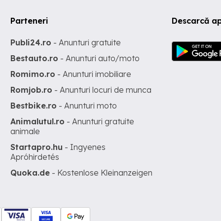
Parteneri
Descarcă ap
Publi24.ro
- Anunturi gratuite
Bestauto.ro
- Anunturi auto/moto
Romimo.ro
- Anunturi imobiliare
Romjob.ro
- Anunturi locuri de munca
Bestbike.ro
- Anunturi moto
Animalutul.ro
- Anunturi gratuite
animale
Startapro.hu
- Ingyenes
Apróhirdetés
Quoka.de
- Kostenlose Kleinanzeigen