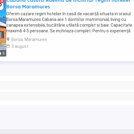
Cabana casuta Adelina de inchiriat regim hotelier
4
Borsa Maramures
Oferim cazare regim hotelier în casă de vacanță situata in orasul
Borsa Maramures.Cabana are 1 dormitor matrimonial, living cu
canapea extensibila, bucătărie utilată complet si baie. Capacitate
maximă 4-5 persoane. Se inchriaza complet. Pentru o experiență
superbă avem ciubăr cu hidromasaj și luminițe ...
Borsa, Maramures
3 august
5