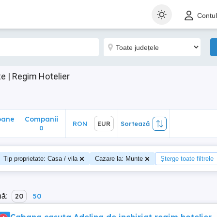
ane
Companii
RON
EUR
Sortează
Contu
0
e | Regim Hotelier
oane
Companii
RON
EUR
Sortează
0
Tip proprietate: Casa / vila
Cazare la: Munte
Șterge toate filtrele
nă:
20
50