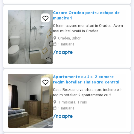
Cazare Oradea pentru echipe de
muncitori
Oferim cazare muncitori in Oradea. Avem
mai multe locatii in Oradea.
Disponibilitate: peste 100 locuri de cazare
Oradea, Bihor
Max 3 persoane in camera, paturi de 1
1 ianuarie
persoana. Bucatarie, masina de spalata,
/noapte
parcare Oferim factura Pentru detalii si
oferta, va rog sa ne contactati telefonic.
Pretul difera in functie ...
Apartamente cu 1 si 2 camere
regim hotelier Timisoara central
Casa Brezeanu va ofera spre inchiriere in
regim hotelier: 2 apartamente cu 2
dormitoare, baie si bucatarie proprie. (4
Timisoara, Timis
locuri cazare in fiecare apartament) 1
1 ianuarie
apartament cu 1 dormitor, baie si
/noapte
bucatarie proprie. (3 locuri cazare) Fiecare
apartament dispune de bucatarie complet
utilata,baie cu cabina ...