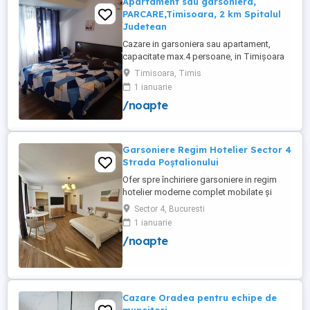
Apartament sau garsoniera,
PARCARE,Timisoara, 2 km Spitalul
Judetean
Cazare in garsoniera sau apartament,
capacitate max.4 persoane, in Timișoara
la 2 km de Spitalul Judetean. (la doua
Timisoara, Timis
strazi)de zona Calea Buziasului
1 ianuarie
Lic.Electrotimis si la 2 km de Mosnita
/noapte
Noua Centura. PARCARE. Situat la et.1 al
unui imobil, pat simplu sau matrimonial ,tv
+wifi , frigider, mașină spălat, ...
Garsoniere Regim Hotelier Sector 4
Strada Poștalionului
Ofer spre închiriere garsoniere in regim
hotelier moderne complet mobilate și
utilate situate în Sector 4 Strada
Sector 4, Bucuresti
Poștalionului ,Zona Grand Arena,bloc nou
1 ianuarie
cu parcare privata inclusa. Ideale pentru
/noapte
sejururi scurte, călătorii de afaceri sau
vacante. Curățenie impecabila , confort
garantat. Wi-fi ...
Cazare Oradea pentru echipe de