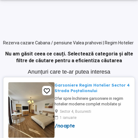
Rezerva cazare Cabana / pensiune Valea prahovei | Regim Hotelier
Nu am găsit ceea ce cauți.
Selectează categoria și alte
filtre de căutare pentru a eficientiza căutarea
Anunțuri care te-ar putea interesa
Garsoniere Regim Hotelier Sector 4
Strada Poștalionului
Ofer spre închiriere garsoniere in regim
hotelier moderne complet mobilate și
utilate situate în Sector 4 Strada
Sector 4, Bucuresti
Poștalionului ,Zona Grand Arena,bloc nou
1 ianuarie
cu parcare privata inclusa. Ideale pentru
/noapte
sejururi scurte, călătorii de afaceri sau
vacante. Curățenie impecabila , confort
garantat. Wi-fi ...