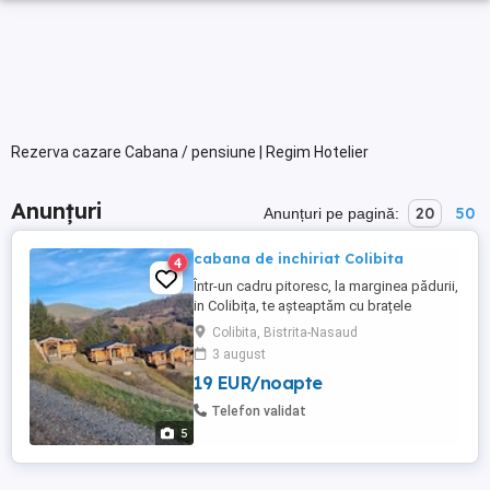
Rezerva cazare Cabana / pensiune | Regim Hotelier
Anunțuri
20
50
Anunțuri pe pagină:
cabana de inchiriat Colibita
4
Într-un cadru pitoresc, la marginea pădurii,
in Colibița, te așteaptăm cu brațele
deschise un adevărat refugiu unde liniștea
Colibita, Bistrita-Nasaud
naturii se îmbină armonios cu confortul
3 august
modern. Construită din bușteni și cu un
19 EUR/noapte
farmec ce amintește de poveștile
scandinave, această cabană este
Telefon validat
alegerea perfectă pentru familii, ...
5