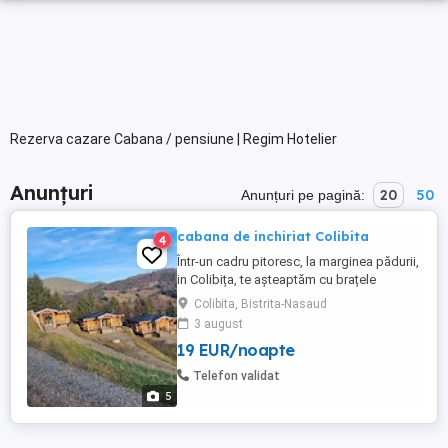
Rezerva cazare Cabana / pensiune | Regim Hotelier
Anunțuri
20
50
Anunțuri pe pagină:
cabana de inchiriat Colibita
4
Într-un cadru pitoresc, la marginea pădurii,
in Colibița, te așteaptăm cu brațele
deschise un adevărat refugiu unde liniștea
Colibita, Bistrita-Nasaud
naturii se îmbină armonios cu confortul
3 august
modern. Construită din bușteni și cu un
19 EUR/noapte
farmec ce amintește de poveștile
scandinave, această cabană este
Telefon validat
alegerea perfectă pentru familii, ...
5