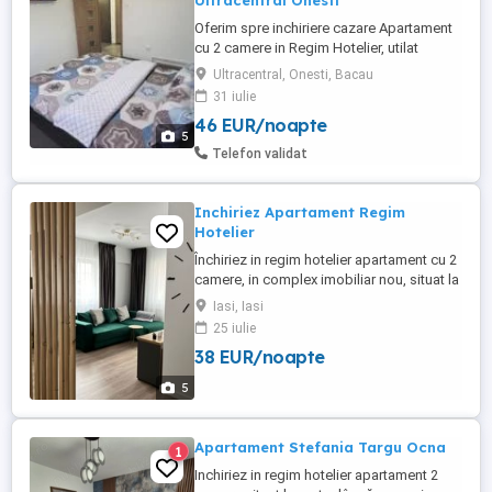
Ultracentral Onesti
Oferim spre inchiriere cazare Apartament
cu 2 camere in Regim Hotelier, utilat
modern si complet mobilat, toate
Ultracentral, Onesti, Bacau
echipamentele fiind in perfecta stare de
31 iulie
functionare. Locatia este situata intr-o
46 EUR/noapte
zona Ultracentrala si usor accesibila a
5
orasului Onesti, oferindu-va totodata un
Telefon validat
spatiu generos de aproximativ ...
Inchiriez Apartament Regim
Hotelier
Închiriez in regim hotelier apartament cu 2
camere, in complex imobiliar nou, situat la
2 km de centrul orașului Iași, aproape de
Iasi, Iasi
ieșirea din oraș, în cartier Dacia.
25 iulie
Apartamentul este complet mobilat și
38 EUR/noapte
utilat, dispune de loc de parcare privat,
păzit 24 7. In imediata apropiere aveți
5
magazinul Lidl, ...
Apartament Stefania Targu Ocna
1
Inchiriez in regim hotelier apartament 2