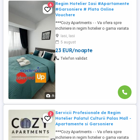
Regim Hotelier Iasi #Apartamente
6
#Garsoniere # Plata Online
Vouchere
***Cozy Apartments - - Va ofera spre
inchiriere in regim hotelier o gama variata
de apartamente si garsoniere situate in
Iasi, Iasi
puncte cheie ale orasului doar in
5 august
complexe rezidentiale noi: *Zona Palas
23 EUR/noapte
Mall - Centru - Complex Lazar Residence;
*Zona Palas Mall - Centru Complex Q
Telefon validat
Residence; *Zona Palas Mall ...
9
Servicii Profesionale de Regim
2
Hotelier Palatul Culturii Palas Mall -
Apartamente si Garsoniere
***Cozy Apartments - - Va ofera spre
inchiriere in regim hotelier o gama variata