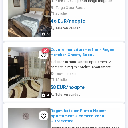
camere situat la parter lângă magazin
penny
Targu Ocna, Bacau
23 iulie
46 EUR/noapte
Telefon validat
5
Cazare muncitori - ieftin - Regim
10
Hotelier Onesti, Bacau
Inchiriez in mun. Onesti apartament 2
camere in regim hotelier. Apartamentul
este proaspat renovat, utilat, mobilat, tv
Onesti, Bacau
smart in camere si bucatarie, internet,
15 iulie
cablu tv, masina de spalat, microunde,
38 EUR/noapte
espresor, fier de călcat, etc. Pretul este de
200 ei pe zi - 2- 3 persoane.
Telefon validat
4
Regim hotelier Piatra Neamt -
apartament 2 camere-zona
Ultracentral-