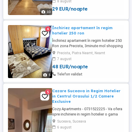
8 august
ajutam acolo cât de repede! Apartament
29 EUR/noapte
cu 2 camere by AB HOMES IASI, situat în
10
zona Alexandru, aproape de centrul
orasului. Spațiu modern, ...
Închiriez apartament în regim
4
hotelier 250 ron
Închiriez apartament în regim hotelier 250
Ron zona Precista, 3minute mol shopping
City ! Apartamentul este foarte comod,
Precista, Piatra Neamt, Neamt
compus din 2 camere , bae bucătărie și
7 august
hol mobilat și utilat situat la parter! Este
48 EUR/noapte
situat într-o zonă liniștită! Împrejurimi
shopping city,
Telefon validat
5
supermarket,farmacie,școală,parc
Cazare Suceava in Regim Hotelier
5
in Centrul Orasului 1/2 Camere
Exclusive
Cozy Apartments - 0731522225 - Va ofera
spre inchiriere in regim hotelier o gama
variata de apartamente si garsoniere
Suceava, Suceava
situate in puncte cheie ale orasului
6 august
Suceava: Bulevardul George Enescu. In