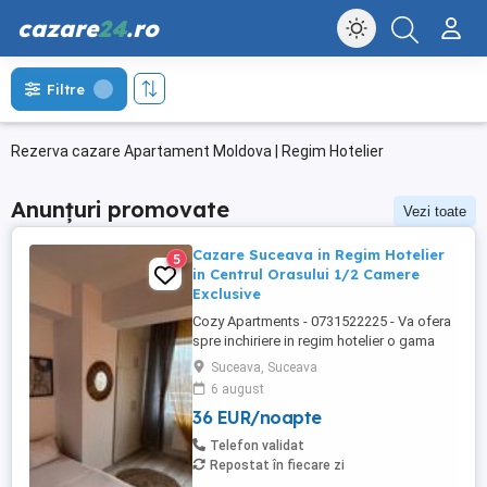
cazare
24
.ro
Filtre
Rezerva cazare Apartament Moldova | Regim Hotelier
Anunțuri promovate
Vezi toate
Cazare Suceava in Regim Hotelier
5
in Centrul Orasului 1/2 Camere
Exclusive
Cozy Apartments - 0731522225 - Va ofera
spre inchiriere in regim hotelier o gama
variata de apartamente si garsoniere
Suceava, Suceava
situate in puncte cheie ale orasului
6 august
Suceava: Bulevardul George Enescu. In
36 EUR/noapte
centrul Orasului pe Esplanada langa
McDonald's. Bulevardul 1 Mai Obcini
Telefon validat
Zamca Burdujeni Ipotesti Pentru ...
Repostat în fiecare zi