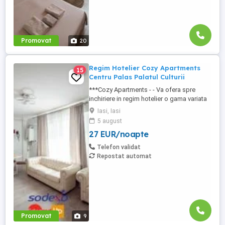
Promovat
20
Regim Hotelier Cozy Apartments
15
Centru Palas Palatul Culturii
***Cozy Apartments - - Va ofera spre
inchiriere in regim hotelier o gama variata
de apartamente si garsoniere situate in
Iasi, Iasi
puncte cheie ale orasului doar in
5 august
complexe rezidentiale noi: *Zona Palas
27 EUR/noapte
Mall - Centru - Complex Lazar Residence;
*Zona Palas Mall - Centru Complex Q
Telefon validat
Residence; *Zona Palas Mall ...
Repostat automat
Promovat
9