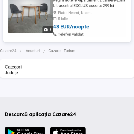
Regim hotelier-apartament 2 camere-zona
Ultracentral EXCLUS escorte 299 lei
noapte 249 lei noapte (cel putin 2 nopti)
Piatra Neamt, Neamt
Capacitate de 4 persoane.
5 iulie
48 EUR/noapte
8
Telefon validat
Cazare24
Anunțuri
Cazare - Turism
Categorii
Județe
Descarcă aplicația Cazare24