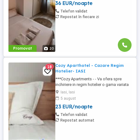
36 EUR/noapte
centrul Orasului pe Esplanada langa
McDonald's. Bulevardul 1 Mai Obcini
Telefon validat
Zamca Burdujeni Ipotesti Pentru ...
Repostat în fiecare zi
Promovat
20
Cozy Aparthotel - Cazare Regim
18
Hotelier- IASI
***Cozy Apartments - - Va ofera spre
inchiriere in regim hotelier o gama variata
de apartamente si garsoniere situate in
Iasi, Iasi
puncte cheie ale orasului doar in
5 august
complexe rezidentiale noi: *Zona Palas
23 EUR/noapte
Mall - Centru - Complex Lazar Residence;
*Zona Palas Mall - Centru Complex Q
Telefon validat
Residence; *Zona Palas Mall - ...
Repostat automat