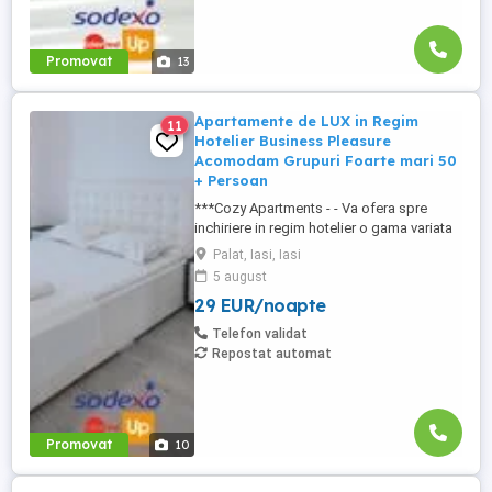
Promovat
13
Apartamente de LUX in Regim
11
Hotelier Business Pleasure
Acomodam Grupuri Foarte mari 50
+ Persoan
***Cozy Apartments - - Va ofera spre
inchiriere in regim hotelier o gama variata
de apartamente si garsoniere situate in
Palat, Iasi, Iasi
puncte cheie ale orasului doar in
5 august
complexe rezidentiale noi: *Zona Palas
29 EUR/noapte
Mall - Centru - Complex Lazar Residence;
*Zona Palas Mall - Centru Complex Q
Telefon validat
Residence; *Zona Palas Mall - ...
Repostat automat
Promovat
10