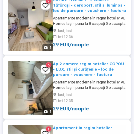
2
Tătărași - aeroport, stil si luminos -
loc de parcare - vouchere - factura
Apartamente moderne în regim hotelier AB
Homes Iași - pana la 8 oaspeți Se accepta
plata cu vochere de vacanță - se oferă
Iasi, Iasi
factura whatsapp: #zero #sapte #patru
ieri 12:36
#noua #cinci #cinci #opt #șapte #zero
29 EUR/noapte
#cinci Descoperă confortul de acasă în
5
apartamentele AB Homes, disponibile în
cele mai căutate zone din ...
Ap 2 camere regim hotelier COPOU
3
- LUX, stil și curățenie - loc de
parcare - vouchere - factura
Apartamente moderne în regim hotelier AB
Homes Iași - pana la 8 oaspeți Se accepta
plata cu vochere de vacanță - se oferă
Iasi, Iasi
factura whatsapp: zero șapte patru noua
ieri 12:35
cinci cinci opt șapte zero cinci Descoperă
29 EUR/noapte
confortul de acasă în apartamentele AB
5
Homes, disponibile în cele mai căutate
zone din Iași Palas, ...
Apartament in regim hotelier
1