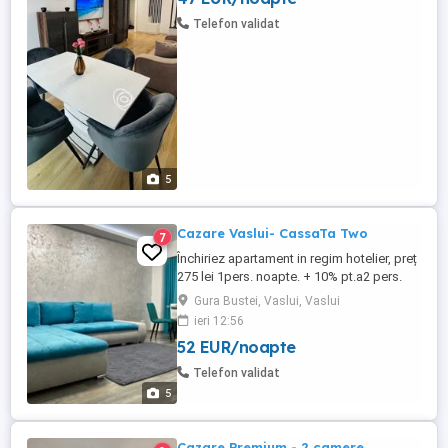
International Acest apartament ofera
Telefon validat
spatiu de cazare cu un dormitor ...
5
Cazare Vaslui- CassaTa Two
7
Închiriez apartament in regim hotelier, preț
275 lei 1pers. noapte. + 10% pt.a2 pers.
Pretul este negociabil in funcție de nr.de
Gura Bustei, Vaslui, Vaslui
persoane, perioada de închiriere. NU
ieri 12:56
ESCORTE
52 EUR/noapte
Telefon validat
5
Cazare Premium - 2 camere