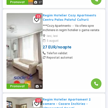
Promovat
17
Regim Hotelier Cozy Apartments
15
Centru Palas Palatul Culturii
***Cozy Apartments - - Va ofera spre
inchiriere in regim hotelier o gama variata
de apartamente si garsoniere situate in
Iasi, Iasi
puncte cheie ale orasului doar in
5 august
complexe rezidentiale noi: *Zona Palas
27 EUR/noapte
Mall - Centru - Complex Lazar Residence;
*Zona Palas Mall - Centru Complex Q
Telefon validat
Residence; *Zona Palas Mall ...
Repostat automat
Promovat
9
Regim Hotelier Apartament 2
10
camere - Cazare Inchiriez -