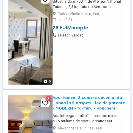
Situat la doar 750 m de Ateneul National
Tatarasi, 5,3 km fata de Aeroportul
International ,1,2 km fata de Iulius Mall si
Tudor+Vladimirescu, Iasi, Iasi
1,6 km fata de Palatul Culturii , acest
ieri 12:21
apartament ofera spatiu de cazare cu un
28 EUR/noapte
dormitor si living , dotat cu aer conditionat
, televizor, wifi , si parcare privata. Unitatea
Telefon validat
are ...
5
Apartament 2 camere decomandat
2
- pana la 5 oaspeți - loc de parcare
- MODERN - factura - vouchere
Adu întreaga familie în acest loc minunat,
cu o mulțime de spațiu primitor. Nu
Raspundem in timp util aici? Sau ai mai
Alexandru cel Bun, Iasi, Iasi
multe întrebări? HAI pe #abhomesiasi si