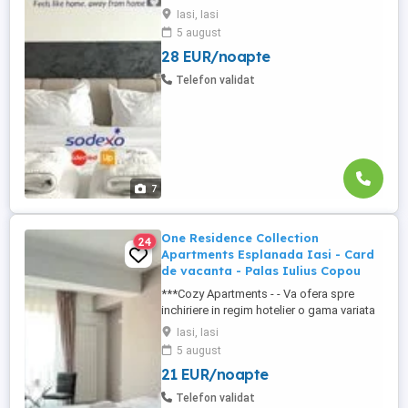
de apartamente si garsoniere situate in
Iasi, Iasi
puncte cheie ale orasului doar in
5 august
complexe rezidentiale noi: *Zona Palas
28 EUR/noapte
Mall - Centru - Complex Lazar Residence;
*Zona Palas Mall - Centru Complex Q
Telefon validat
Residence; *Zona Palas Mall - ...
7
One Residence Collection
24
Apartments Esplanada Iasi - Card
de vacanta - Palas Iulius Copou
***Cozy Apartments - - Va ofera spre
inchiriere in regim hotelier o gama variata
de apartamente si garsoniere situate in
Iasi, Iasi
puncte cheie ale orasului doar in
5 august
complexe rezidentiale noi: *Zona Palas
21 EUR/noapte
Mall - Centru - Complex Lazar Residence;
*Zona Palas Mall - Centru Complex Q
Telefon validat