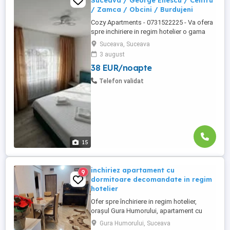
Suceava / George Enescu / Centru
/ Zamca / Obcini / Burdujeni
Cozy Apartments - 0731522225 - Va ofera
spre inchiriere in regim hotelier o gama
variata de apartamente si garsoniere
Suceava, Suceava
situate in puncte cheie ale orasului
3 august
Suceava: Bulevardul George Enescu. In
38 EUR/noapte
centrul Orasului pe Esplanada langa
McDonald's. Bulevardul 1 Mai Obcini
Telefon validat
Zamca Burdujeni Ipotesti Pentru ...
15
inchiriez apartament cu
9
dormitoare decomandate in regim
hotelier
Ofer spre închiriere in regim hotelier,
orașul Gura Humorului, apartament cu
doua dormitoare decomandate, recent
Gura Humorului, Suceava
renovat, mobilat și utilat cu tot ce este