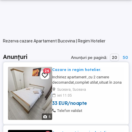
Rezerva cazare Apartament Bucovina | Regim Hotelier
Anunțuri
20
50
Anunțuri pe pagină:
Cazare in regim hotelier.
24
Inchiriez apartament ,cu 2 camere
decomandat,complet utilat,situat în zona
centrala.Foarte aproape de spitalul
Suceava, Suceava
Județean,piață,primărie,politie. Va este
ieri 11:05
pus la dispozitie: -2 paturi matrimoniale
33 EUR/noapte
160-200, -plita,cuptor cu
microunde,masina de spalat rufe,fier de
Telefon validat
calcat,frigider,vesela,tacamuri,pahare , -
5
wi-fi, -aspirator, -TV ...