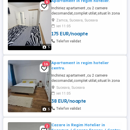
Apartament in regim hotelier.
6
Inchiriez apartament ,cu 2 camere
decomandat,complet utilat,situat în zona
centrala.Foarte aproape de spitalul
Zamca, Suceava, Suceava
Județean,piață,primărie,politie. Va este
ieri 11:05
pus la dispozitie: -2 paturi matrimoniale
175 EUR/noapte
160-200, -plita,cuptor cu
microunde,masina de spalat rufe,fier de
Telefon validat
calcat,frigider,vesela,tacamuri,pahare , -
5
wi-fi, -aspirator, -TV ...
Apartament in regim hotelier
16
centru.
Inchiriez apartament ,cu 2 camere
decomandat,complet utilat,situat în zona
ultra centrala.Foarte aproape de spitalul
Suceava, Suceava
Județean,piață,primărie,politie. Va este
ieri 11:05
pus la dispozitie: -2 paturi matrimoniale
38 EUR/noapte
160-200, -plita,cuptor,cuptor cu
microunde,masina de spalat rufe,fier de
Telefon validat
5
calcat,frigider,vesela,tacamuri,pahare ...
Cazare in Regim Hotelier in
2