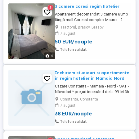
3 camere coresi regim hotelier
5
Apartament decomandat 3 camere 85mp
lângă mall Coressi complex Maurer . 2
dormitoare 1 living Bucătărie Balcon 2 bai.
Tractorul, Brasov, Brasov
Prețul este in funcție de numărul de zile de
7 august
cazare. Maxim 6 persoane Parcare gratuita
50 EUR/noapte
Contact la telefon sau whatapp
Telefon validat
5
Inchiriem studiouri si apartamente
in regim hotelier in Mamaia Nord
Cazare Constanța - Mamaia - Nord - SAT -
Năvodari * prețuri începând de la 99 lei 3h
in intervalul (08.00-18.00) *Vă punem la
Constanta, Constanta
dispozitie apartamente si studiouri în
7 august
Mamaia nord zona: Hanul Piraților, Hanul
38 EUR/noapte
cu Pește, Opera, Onix, Titanic, Uzina de
Pizza, Mackerel, Resort Building Ștefan,
Telefon validat
Alezzi, ...