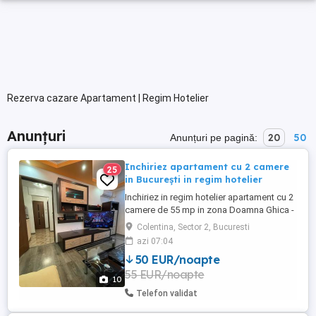
Rezerva cazare Apartament | Regim Hotelier
Anunțuri
20
50
Anunțuri pe pagină:
Inchiriez apartament cu 2 camere
25
in București in regim hotelier
Inchiriez in regim hotelier apartament cu 2
camere de 55 mp in zona Doamna Ghica -
Colentina. Apartamentul este dotat, in
Colentina, Sector 2, Bucuresti
dormitor un pat de 160x200 cm, dressing,
azi 07:04
tv UHD, living cu tv UHD, canapea imensa,
50 EUR/noapte
aer conditionat, balcon cu vedere la
55 EUR/noapte
strada, bucatarie proprie cu expressor de
10
cafea, cuptor cu ...
Telefon validat