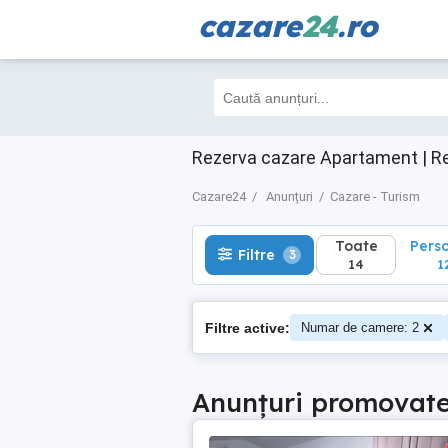
cazare
24
.ro
Toate
Perso
Filtre
3
14
12
Rezerva cazare Apartament | Re
Cazare24
Anunțuri
Cazare - Turism
Toate
Pers
Filtre
3
14
1
Filtre active:
Numar de camere: 2
Anunțuri promovat