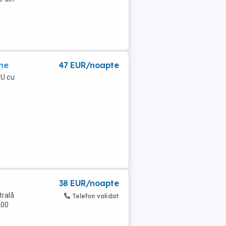
me
47 EUR/noapte
OU cu
38 EUR/noapte
trală
Telefon validat
200