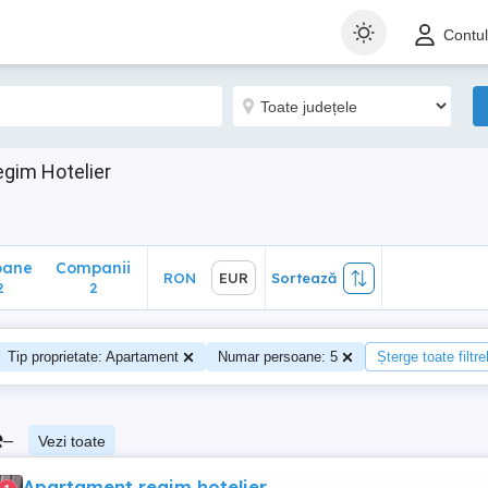
ane
Companii
RON
EUR
Sortează
Contu
2
gim Hotelier
oane
Companii
RON
EUR
Sortează
2
2
Tip proprietate: Apartament
Numar persoane: 5
Șterge toate filtre
e
–
Vezi toate
Apartament regim hotelier