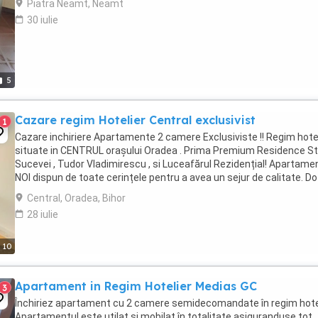
Piatra Neamt, Neamt
30 iulie
5
Cazare regim Hotelier Central exclusivist
1
Cazare inchiriere Apartamente 2 camere Exclusiviste !! Regim hote
situate in CENTRUL orașului Oradea . Prima Premium Residence S
Sucevei , Tudor Vladimirescu , si Luceafărul Rezidențial! Apartame
NOI dispun de toate cerințele pentru a avea un sejur de calitate. Do
la cele mai inalte ...
Central, Oradea, Bihor
28 iulie
10
Apartament in Regim Hotelier Medias GC
3
Închiriez apartament cu 2 camere semidecomandate în regim hotel
Apartamentul este utilat și mobilat în totalitate asiguranduse tot