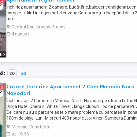
1
Închiriez apartament 2 camere, bucătărie,baie,aer condiționat,cen
complet utilat în regim hotelier zona Coresi prețuri începând de la 
ron
Centrul Nou, Brasov, Brasov
4 august
5
nă:
20
50
Cazare Închiriez Apartament 2 Cam Mamaia Nord
5
Navodari
Închiriez ap. 2 Camere în Mamaia Nord - Navodari pe strada Lotus Nr
langa Hotel Opera si White Tower , langa cluburi , loc de parcare Pri
Cei care nu au o parcare este o mare problema cu parcarea în zona
100m de plaja .Luni-Miercuri 400 noapte ,Joi Vineri Sambata Dumin
500 Ron :noapte . ...
Mamaia, Constanta
azi 06:56