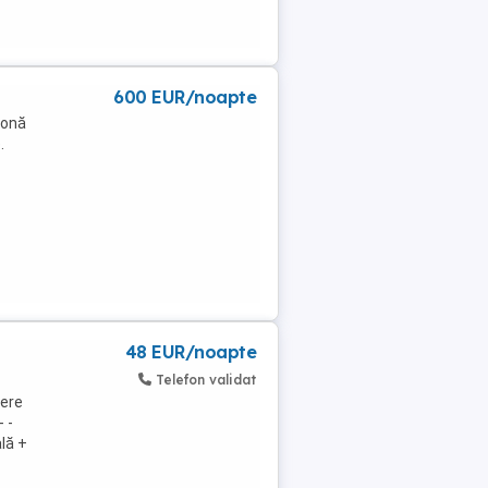
600 EUR/noapte
zonă
.
48 EUR/noapte
Telefon validat
dere
 -
lă +