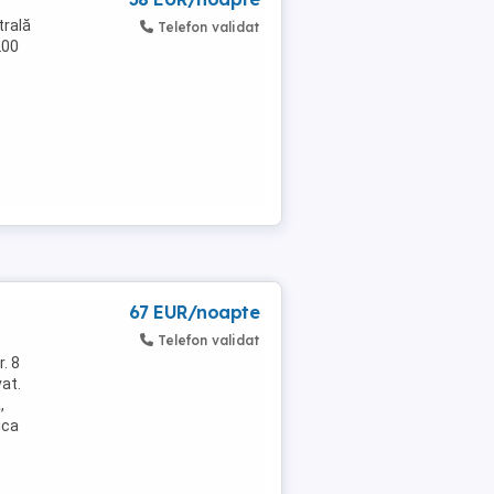
trală
Telefon validat
200
67 EUR/noapte
Telefon validat
. 8
vat.
,
ica