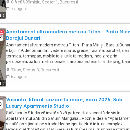
Ci%c8%99migiu, Sector 1, Bucuresti
7 august
5
Apartament ultramodern metrou Titan - Piata Miniș
21
Barajul Dunarii
Apartament ultramodern metrou Titan - Piata Miniș - Barajul Dunari
etajul 2 9, decomandat, vedere spate, gresie, faianta, parchet, cen
termica, termopan, mobilata si utilata modern, incalzire prin
pardoseala, paturi matrimoniale, canapea extensibila, dresing, baie
ultramoderna, masina de spalat, ...
Titan, Sector 3, Bucuresti
6 august
5
Vacanta, litoral, cazare la mare, vara 2026, Sab
Luxury Apartments Studio
SAB Luxury Studio vă invită să vă petreceți o vacanță de vis în
apartamentul SAB din Saturn Mangalia... Poziție ideală *Apartame
se află poziționat pe strada Henny Ignatie Nr. 6 într-un complex
rezidențial (hotel) din stațiunea Saturn (cea mai frumoasă stațiun