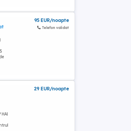
95 EUR/noapte
at
Telefon validat
l
 5
 de
29 EUR/noapte
? HAI
ntrul