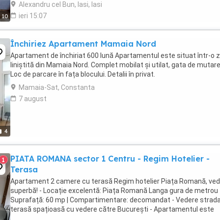
Alexandru cel Bun, Iasi, Iasi
ieri 15:07
10
Închiriez Apartament Mamaia Nord
Apartament de închiriat 600 lună Apartamentul este situat într-o 
liniștită din Mamaia Nord. Complet mobilat și utilat, gata de mutare
Loc de parcare în fața blocului. Detalii în privat.
Mamaia-Sat, Constanta
7 august
4
PIATA ROMANA sector 1 Centru - Regim Hotelier -
1
Terasa
Apartament 2 camere cu terasă Regim hotelier Piața Romană, ve
superbă! - Locație excelentă: Piața Romană Langa gura de metrou -
Suprafață: 60 mp | Compartimentare: decomandat - Vedere strada
terasă spațioasă cu vedere către București - Apartamentul este
complet mobilat și utilat, recent ...