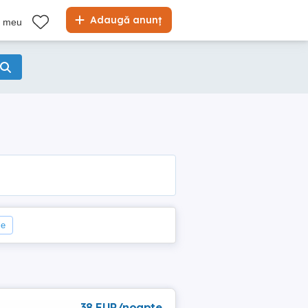
Adaugă anunț
l meu
le
38 EUR/noapte