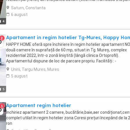
sudul litoralului ...
Saturn, Constanta
6 august
4
Apartament in regim hotelier Tg-Mures, Happy Ho
2
HAPPY HOME oferă spre închiriere în regim hotelier apartament N
două camere în suprafață de 60 mp, situat in Tg. Mureș, complex
rezidential 2022, într-o zonă liniștită (lângă clinica Ortoprofil).
Apartamentul dispune de loc de parcare propriu. Facilități : -
Apartament cu două camere NOU (60 mp) ...
Unirii, Targu Mures, Mures
5 august
5
Apartament regim hotelier
1
Închiriez apartament 2 camere, bucătărie,baie,aer condiționat,cen
complet utilat în regim hotelier zona Coresi prețuri începând de la 
ron