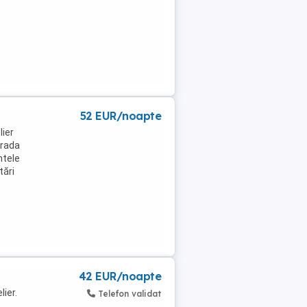
52 EUR/noapte
lier
trada
ntele
tări
42 EUR/noapte
ier.
Telefon validat