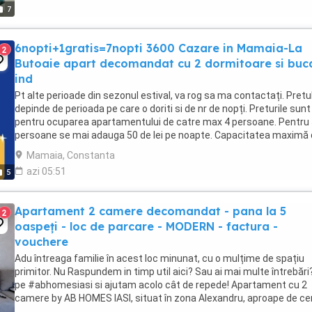
7
6nopti+1gratis=7nopti 3600 Cazare in Mamaia-La
2
Butoaie apart decomandat cu 2 dormitoare si buc
ind
Pt alte perioade din sezonul estival, va rog sa ma contactați. Pretu
depinde de perioada pe care o doriti si de nr de nopți. Preturile sunt
pentru ocuparea apartamentului de catre max 4 persoane. Pentru
persoane se mai adauga 50 de lei pe noapte. Capacitatea maximă
cazare este de 5 persoane. Apartamentul ...
Mamaia, Constanta
azi 05:51
5
Apartament 2 camere decomandat - pana la 5
2
oaspeți - loc de parcare - MODERN - factura -
vouchere
Adu întreaga familie în acest loc minunat, cu o mulțime de spațiu
primitor. Nu Raspundem in timp util aici? Sau ai mai multe întrebări
pe #abhomesiasi si ajutam acolo cât de repede! Apartament cu 2
camere by AB HOMES IASI, situat în zona Alexandru, aproape de ce
orasului. Spațiu modern, ...