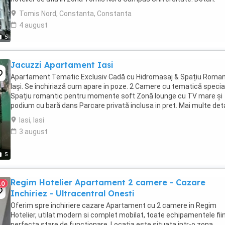
Complet mobilate și utilate modern ...
Tomis Nord, Constanta, Constanta
4 august
5
Jacuzzi Apartament Iasi
Apartament Tematic Exclusiv Cadă cu Hidromasaj & Spațiu Roman
Iași. Se închiriază cum apare in poze. 2 Camere cu tematică specia
Spațiu romantic pentru momente soft Zonă lounge cu TV mare și
podium cu bară dans Parcare privată inclusa in pret. Mai multe detal
telefon.
Iasi, Iasi
3 august
5
Regim Hotelier Apartament 2 camere - Cazare
10
Inchiriez - Ultracentral Onesti
Oferim spre inchiriere cazare Apartament cu 2 camere in Regim
Hotelier, utilat modern si complet mobilat, toate echipamentele fiin
perfecta stare de functionare. Locatia este situata intr-o zona