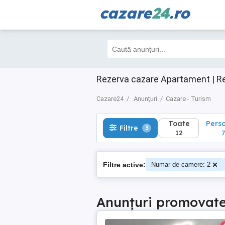
cazare
24
.ro
Toate
Perso
Filtre
3
12
7
Rezerva cazare Apartament | Re
Cazare24
Anunțuri
Cazare - Turism
Toate
Pers
Filtre
3
12
7
Filtre active:
Numar de camere: 2
Anunțuri promovat