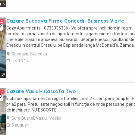
5
Cazare Suceava Firme Concedii Business Vizite
12
Cozy Apartments - 0733335336 - Va ofera spre inchiriere in regim
hotelier o gama variata de apartamente si garsoniere situate in p
cheie ale orasului Suceava: Bulevardul George Enescu. Kaufland G
Enescu In centrul Orasului pe Esplanada langa McDonald's. Zamca
Bulevardul 1 Mai Obcini Bulevardul ...
Suceava, Suceava
ieri 13:14
19
Cazare Vaslui- CassaTa Two
7
Închiriez apartament in regim hotelier, preț 275 lei 1pers. noapte. 
pt.a2 pers. Pretul este negociabil in funcție de nr.de persoane, per
de închiriere. NU ESCORTE
Gura Bustei, Vaslui, Vaslui
5 august