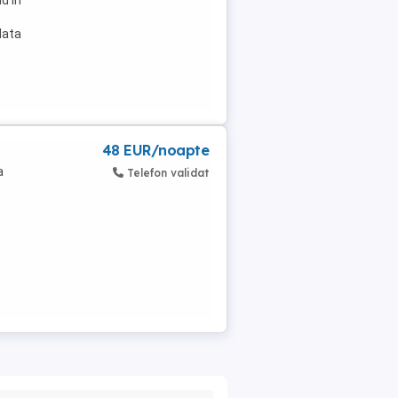
d in
data
48 EUR/noapte
a
Telefon validat