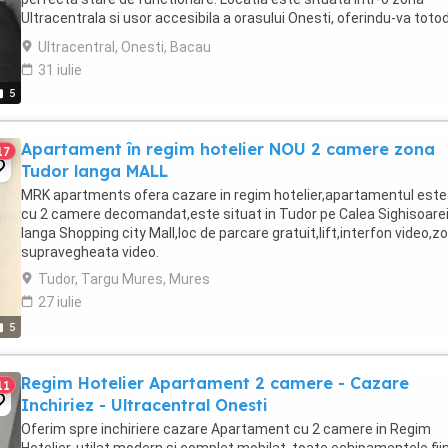
Ultracentrala si usor accesibila a orasului Onesti, oferindu-va toto
un spatiu generos de aproximativ ...
Ultracentral, Onesti, Bacau
31 iulie
5
Apartament în regim hotelier NOU 2 camere zona
17
Tudor langa MALL
MRK apartments ofera cazare in regim hotelier,apartamentul este
cu 2 camere decomandat,este situat in Tudor pe Calea Sighisoare
langa Shopping city Mall,loc de parcare gratuit,lift,interfon video,z
supravegheata video.
Tudor, Targu Mures, Mures
27 iulie
5
Regim Hotelier Apartament 2 camere - Cazare
11
Inchiriez - Ultracentral Onesti
Oferim spre inchiriere cazare Apartament cu 2 camere in Regim