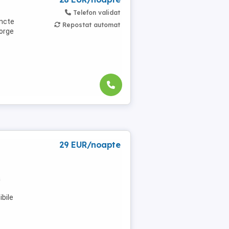
Telefon validat
uncte
Repostat automat
eorge
29 EUR/noapte
a
bile