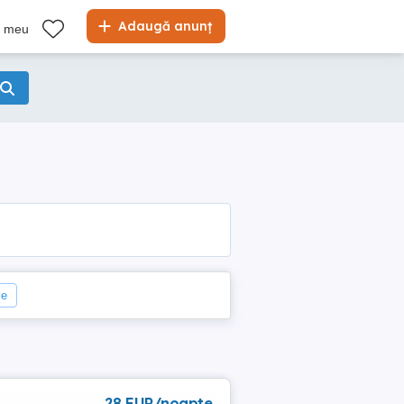
Adaugă anunț
l meu
le
28 EUR/noapte