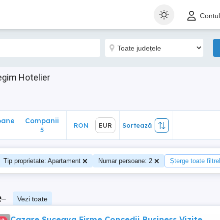
ane
Companii
RON
EUR
Sortează
Contu
5
gim Hotelier
oane
Companii
RON
EUR
Sortează
5
Tip proprietate: Apartament
Numar persoane: 2
Șterge toate filtre
e
–
Vezi toate
Cazare Suceava Firme Concedii Business Vizite