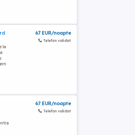
rd
67 EUR/noapte
Telefon validat
e la
la
s
dern
67 EUR/noapte
Telefon validat
ontra