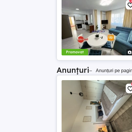
Promovat
Anunțuri
–
Anunțuri pe pagi