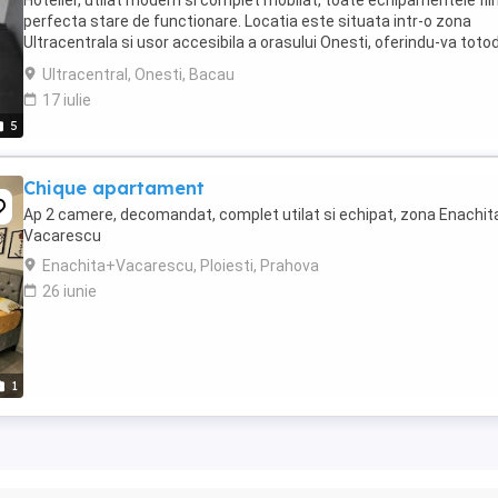
Hotelier, utilat modern si complet mobilat, toate echipamentele fiin
perfecta stare de functionare. Locatia este situata intr-o zona
Ultracentrala si usor accesibila a orasului Onesti, oferindu-va toto
un spatiu generos de aproximativ ...
Ultracentral, Onesti, Bacau
17 iulie
5
Chique apartament
Ap 2 camere, decomandat, complet utilat si echipat, zona Enachit
Vacarescu
Enachita+Vacarescu, Ploiesti, Prahova
26 iunie
1