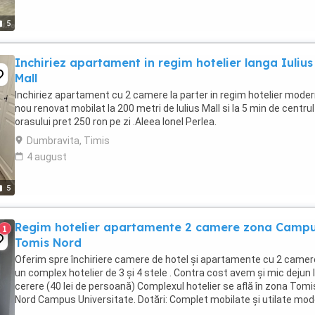
5
Inchiriez apartament in regim hotelier langa Iulius
Mall
Inchiriez apartament cu 2 camere la parter in regim hotelier mode
nou renovat mobilat la 200 metri de Iulius Mall si la 5 min de centrul
orasului pret 250 ron pe zi .Aleea Ionel Perlea.
Dumbravita, Timis
4 august
5
Regim hotelier apartamente 2 camere zona Camp
1
Tomis Nord
Oferim spre închiriere camere de hotel și apartamente cu 2 camer
un complex hotelier de 3 și 4 stele . Contra cost avem și mic dejun 
cerere (40 lei de persoană) Complexul hotelier se află în zona Tomi
Nord Campus Universitate. Dotări: Complet mobilate și utilate mo
Aer condiționat, ...