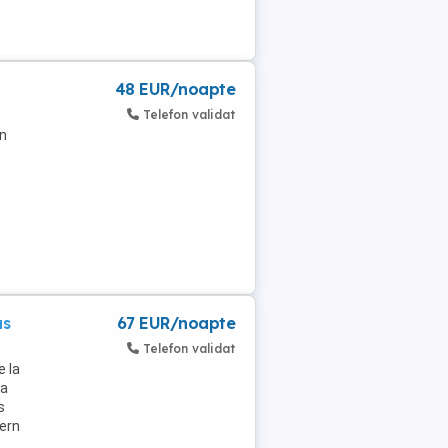
48 EUR/noapte
Telefon validat
rn
us
67 EUR/noapte
Telefon validat
e la
la
s
dern