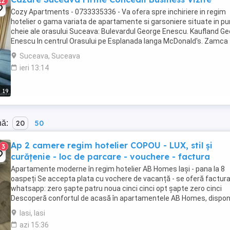
12
Cozy Apartments - 0733335336 - Va ofera spre inchiriere in regim
hotelier o gama variata de apartamente si garsoniere situate in p
cheie ale orasului Suceava: Bulevardul George Enescu. Kaufland G
Enescu In centrul Orasului pe Esplanada langa McDonald's. Zamca
Bulevardul 1 Mai Obcini Bulevardul ...
Suceava, Suceava
ieri 13:14
19
nă:
20
50
Ap 2 camere regim hotelier COPOU - LUX, stil și
3
curățenie - loc de parcare - vouchere - factura
Apartamente moderne în regim hotelier AB Homes Iași - pana la 8
oaspeți Se accepta plata cu vochere de vacanță - se oferă factur
whatsapp: zero șapte patru noua cinci cinci opt șapte zero cinci
Descoperă confortul de acasă în apartamentele AB Homes, disponi
în cele mai căutate zone din Iași Palas, ...
Iasi, Iasi
azi 15:36