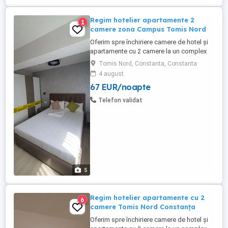
Regim hotelier apartamente 2
1
camere zona Campus Tomis Nord
Oferim spre închiriere camere de hotel și
apartamente cu 2 camere la un complex
hotelier de 3 și 4 stele . Contra cost avem
Tomis Nord, Constanta, Constanta
și mic dejun la cerere (40 lei de persoană)
4 august
Complexul hotelier se află în zona Tomis
67 EUR/noapte
Nord Campus Universitate. Dotări:
Complet mobilate și utilate modern Aer
Telefon validat
condiționat, ...
5
Regim hotelier apartamente cu 2
6
camere Tomis Nord Constanța
Oferim spre închiriere camere de hotel și