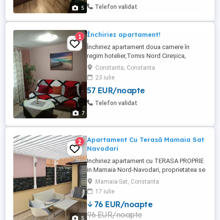
de loc de parcare privat la subteran, 2 tv, 2
Telefon validat
5
...
Închiriez apartament!
1
Închiriez apartament doua camere în
regim hotelier,Tomis Nord Cireșica,
aproape de parcul Tăbăcăriei și la 10min
Constanta, Constanta
de stațiunea Mamaia
23 iulie
57 EUR/noapte
Telefon validat
7
Apartament Cu Terasă Mamaia Sat
2
Navodari
Inchiriez apartament cu TERASA PROPRIE
in Mamaia Nord-Navodari, proprietatea se
afla la 3 minute de mers pe jos fata de
Mamaia-Sat, Constanta
plaja, in apropiere este plaja Zanzibar,
17 iulie
plaja Oneiro si faleza Alezzi iar la 2 min de
76 EUR/noapte
mers pe jos se gaseste Lidl. Apartamentul
96 EUR/noapte
se afla la parterul blocului nou construit,
5