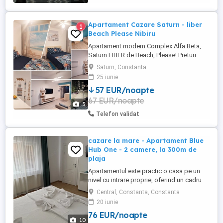
dinspre Constanța, ...
Apartament Cazare Saturn - liber
1
Beach Please Nibiru
Apartament modern Complex Alfa Beta,
Saturn LIBER de Beach, Please! Preturi
incepand de la 350 de lei pe noapte!! Cauți
Saturn, Constanta
cazarea perfectă pentru festival sau
25 iunie
pentru o vacanță la mare? Închiriez
57 EUR/noapte
apartament modern cu 2 camere în Saturn
67 EUR/noapte
(Complex Alfa Beta, str. Henny Ignatie nr.
5
1), cu o capacitate de ...
Telefon validat
cazare la mare - Apartament Blue
Hub One - 2 camere, la 300m de
plaja
Apartamentul este practic o casa pe un
nivel cu intrare proprie, oferind un cadru
intim si placut. Casa este situata in zona
Central, Constanta, Constanta
Bdul Mamaia - Spitalul Militar, la 300m de
20 iunie
accesul la plaja 3 papuci - Zoom Beach.
76 EUR/noapte
Amplasarea centrala a casei face ca
10