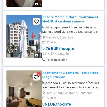
5
Cazare Mamaia Nord, apartament
MAGNUM cu două camere
Inchiriez apartament in regim hotelier in
Mamaia Nord vis-a-vis de Scoica Land si
complex Phoenicia, apartamentul are 1
Navodari, Constanta
dormitor, 1 living cu canapea extensibilă,
31 iulie
bucătărie utilată, baie și balcon. Dotări:
76 EUR/noapte
-2TV LCD de80cm si 100cm -frigider si
95 EUR/noapte
congelator -cuptor,plită aragaz -centrală
5
proprie -expresor ...
Telefon validat
Apartament 2 camere, Tomis Nord,
1
langa Campus
În perioada 1 iulie-15 septembrie Închiriez
apartament 2 camere mobilată și utilat, intr
un bloc nou, modern, recent renovat, se
Tomis Nord, Constanta, Constanta
află pe strada Smaraldului, lângă Campus
27 iulie
universitar, aproape de stațiunea Mamaia,
86 EUR/noapte
Satul de vacanță, City Park Mall. Dispune