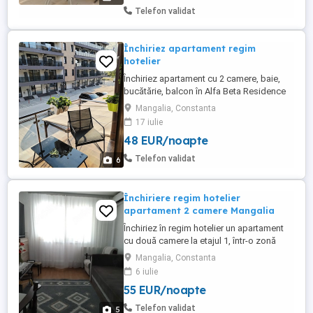
dormitorul ...
Telefon validat
Închiriez apartament regim
hotelier
Închiriez apartament cu 2 camere, baie,
bucătărie, balcon în Alfa Beta Residence
Saturn. Preț în funcție de perioada
Mangalia, Constanta
17 iulie
48 EUR/noapte
Telefon validat
6
Închiriere regim hotelier
apartament 2 camere Mangalia
Închiriez în regim hotelier un apartament
cu două camere la etajul 1, într-o zonă
liniștită aproape de Portul Turistic și de
Mangalia, Constanta
plaja Mangalia. Capacitate de cazare 3-5
6 iulie
persoane.Suprafata apartamentului este
55 EUR/noapte
de 42 mp. Apartamentul se afla situat în
apropierea stațiilor de microbuz către
Telefon validat
5