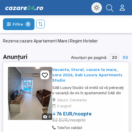
cazare
24
.ro
Filtre
3
Rezerva cazare Apartament Mare | Regim Hotelier
Anunțuri
20
50
Anunțuri pe pagină:
Vacanta, litoral, cazare la mare,
vara 2026, Sab Luxury Apartments
Studio
SAB Luxury Studio vă invită să vă petreceți
o vacanță de vis în apartamentul SAB din
Saturn Mangalia... Poziție ideală
Saturn, Constanta
*Apartamentul se află poziționat pe
6 august
strada Henny Ignatie Nr. 6 într-un complex
76 EUR/noapte
rezidențial (hotel) din stațiunea Saturn
4
82 EUR/noapte
(cea mai frumoasă stațiune din sudul
litoralului ...
Telefon validat