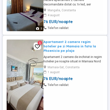
decomandate dotat cu: tv led, aer
condiționat, frigider, mașină de spălat,
Mangalia, Constanta
espressor, bucătărie. Locația se află la
4 august
400 m. de plajă(7min. mers pe jos), în
76 EUR/noapte
spatele Complexului Amfiteatru. Vă
așteptăm!
Telefon validat
5
Apartament 2 camere regim
1
hotelier pe zi Mamaia in fata la
Phoenicia pe plaja
Apartament 2 camere de inchiriat in regim
hotelier pe noapte situat in Mamaia Nord
in fata complexului Phoenicia, linia 1 de la
Mamaia-Sat, Constanta
mare, chiar pe plaja, in complexul Roca
1 august
Residence, cea mai buna locatie din
76 EUR/noapte
Mamaia, apartamente chiar pe plaja, cu
vedere si la mare, terasa, cu acces direct
Telefon validat
la plaja Phoenicia. ...