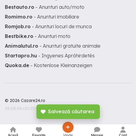
Bestauto.ro
- Anunturi auto/moto
Romimo.ro
- Anunturi imobiliare
Romjob.ro
- Anunturi locuri de munca
Bestbike.ro
- Anunturi moto
Animalutul.ro
- Anunturi gratuite animale
Startapro.hu
- Ingyenes Apróhirdetés
Quoka.de
- Kostenlose Kleinanzeigen
© 2026 Cazare24.ro
26.08.06.c0c206c
Salvează căutarea
Acasă
Favorite
Vinde
Mesaje
Cont