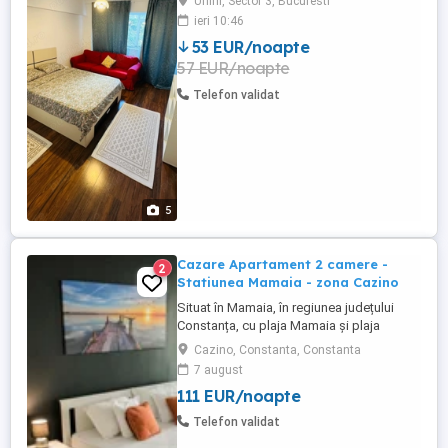
Unirii, Sector 3, Bucuresti
Union si Tribunalul Bucuresti, langa
ieri 10:46
Biblioteca Nationala, ultracentral, la 7
53 EUR/noapte
minute de mers pe jos de metrou Unirii,
57 EUR/noapte
pat (1,60x 2m) + canapea in dormitor,
canapea si fotolii de ...
Telefon validat
5
Cazare Apartament 2 camere -
2
Statiunea Mamaia - zona Cazino
Situat în Mamaia, în regiunea județului
Constanța, cu plaja Mamaia și plaja
Myrtos în apropiere, Diamond View
Cazino, Constanta, Constanta
Apartments oferă cazare cu parcare
7 august
privată gratuită garantată pentru fiecare
111 EUR/noapte
apartament. Apartamente cu doua camera
de inchiriat in regim hotelier, Statiunea
Telefon validat
Mamaia - zona Cazino. Apartamentele ...