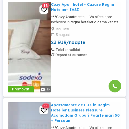
Cozy Aparthotel - Cazare Regim
18
Hotelier- IASI
***Cozy Apartments - - Va ofera spre
inchiriere in regim hotelier o gama variata
de apartamente si garsoniere situate in
Iasi, Iasi
puncte cheie ale orasului doar in
5 august
complexe rezidentiale noi: *Zona Palas
23 EUR/noapte
Mall - Centru - Complex Lazar Residence;
*Zona Palas Mall - Centru Complex Q
Telefon validat
Residence; *Zona Palas Mall - ...
Repostat automat
Promovat
13
Apartamente de LUX in Regim
11
Hotelier Business Pleasure
Acomodam Grupuri Foarte mari 50
+ Persoan
***Cozy Apartments - - Va ofera spre