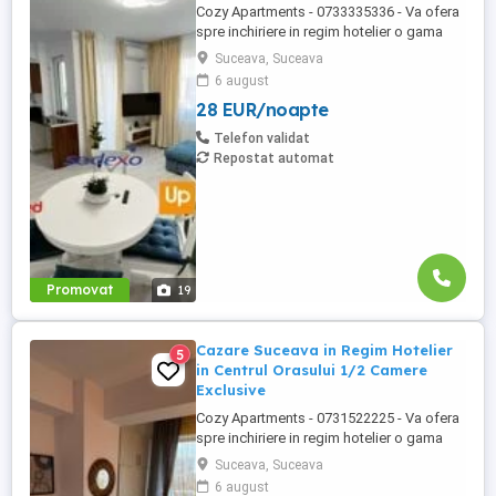
Cozy Apartments - 0733335336 - Va ofera
spre inchiriere in regim hotelier o gama
variata de apartamente si garsoniere
Suceava, Suceava
situate in puncte cheie ale orasului
6 august
Suceava: Bulevardul George Enescu.
28 EUR/noapte
Kaufland George Enescu In centrul
Orasului pe Esplanada langa McDonald's.
Telefon validat
Zamca Bulevardul 1 Mai Obcini Bulevardul
Repostat automat
...
Promovat
19
Cazare Suceava in Regim Hotelier
5
in Centrul Orasului 1/2 Camere
Exclusive
Cozy Apartments - 0731522225 - Va ofera
spre inchiriere in regim hotelier o gama
variata de apartamente si garsoniere
Suceava, Suceava
situate in puncte cheie ale orasului
6 august