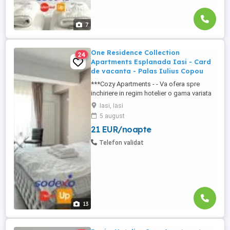
7
One Residence Collection
24
Apartments Esplanada Iasi - Card
de vacanta - Palas Iulius Copou
***Cozy Apartments - - Va ofera spre
inchiriere in regim hotelier o gama variata
de apartamente si garsoniere situate in
Iasi, Iasi
puncte cheie ale orasului doar in
5 august
complexe rezidentiale noi: *Zona Palas
21 EUR/noapte
Mall - Centru - Complex Lazar Residence;
*Zona Palas Mall - Centru Complex Q
Telefon validat
Residence; *Zona Palas Mall - ...
13