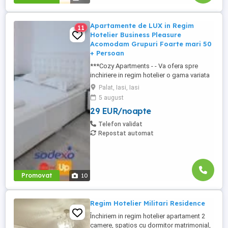
Apartamente de LUX in Regim
11
Hotelier Business Pleasure
Acomodam Grupuri Foarte mari 50
+ Persoan
***Cozy Apartments - - Va ofera spre
inchiriere in regim hotelier o gama variata
de apartamente si garsoniere situate in
Palat, Iasi, Iasi
puncte cheie ale orasului doar in
5 august
complexe rezidentiale noi: *Zona Palas
29 EUR/noapte
Mall - Centru - Complex Lazar Residence;
*Zona Palas Mall - Centru Complex Q
Telefon validat
Residence; *Zona Palas Mall - ...
Repostat automat
Promovat
10
Regim Hotelier Militari Residence
Închiriem in regim hotelier apartament 2
camere, spațios cu dormitor matrimonial,