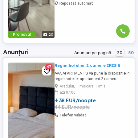
McDonald's. Zamca Bulevardul 1 Mai
Repostat automat
Obcini ...
Promovat
20
Anunțuri
20
50
Anunțuri pe pagină:
Regim hotelier 2 camere IRIS 5
47
AVA APARTMENTS va pune la dispozitie in
regim hotelier apartament 2 camere
decomandat, complet echipat si mobilat,
Aradului, Timisoara, Timis
in complex rezidential IRIS, aproape de
azi 07:00
Iulius Town. Pentru decont oferim e-
38 EUR/noapte
Factura. Pretul afisat este pentru minim 5
44 EUR/noapte
nopti de cazare.
Telefon validat