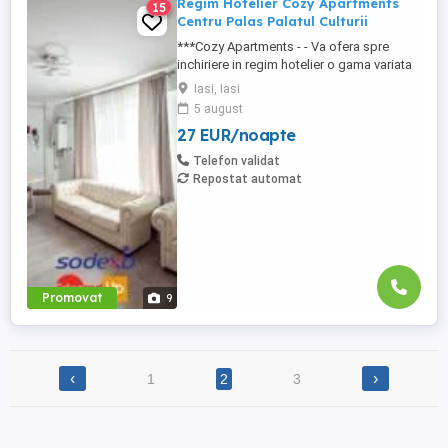
Regim Hotelier Cozy Apartments
15
Centru Palas Palatul Culturii
***Cozy Apartments - - Va ofera spre
inchiriere in regim hotelier o gama variata
de apartamente si garsoniere situate in
Iasi, Iasi
puncte cheie ale orasului doar in
5 august
complexe rezidentiale noi: *Zona Palas
27 EUR/noapte
Mall - Centru - Complex Lazar Residence;
*Zona Palas Mall - Centru Complex Q
Telefon validat
Residence; *Zona Palas Mall ...
Repostat automat
Promovat
9
‹
›
1
2
3