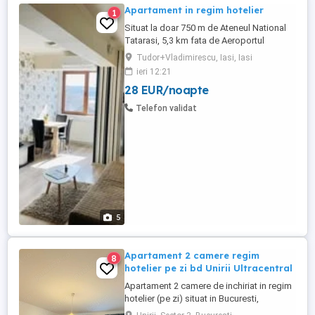
Apartament in regim hotelier
1
Situat la doar 750 m de Ateneul National
Tatarasi, 5,3 km fata de Aeroportul
International ,1,2 km fata de Iulius Mall si
Tudor+Vladimirescu, Iasi, Iasi
1,6 km fata de Palatul Culturii , acest
ieri 12:21
apartament ofera spatiu de cazare cu un
28 EUR/noapte
dormitor si living , dotat cu aer conditionat
, televizor, wifi , si parcare privata. Unitatea
Telefon validat
are ...
5
Apartament 2 camere regim
8
hotelier pe zi bd Unirii Ultracentral
Apartament 2 camere de inchiriat in regim
hotelier (pe zi) situat in Bucuresti,
ultracentral, zona bd. Unirii langa hotel