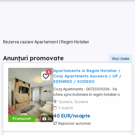
Rezerva cazare Apartament | Regim Hotelier
Anunțuri promovate
Vezi toate
Apartamente in Regim Hotelier /
6
Cozy Apartments Suceava / UP /
EDENRED / SODEXO
Cozy Apartments - 00733335336 - Va
ofera spre inchiriere in regim hotelier o
gama variata de apartamente si
Suceava, Suceava
garsoniere situate in puncte cheie ale
6 august
orasului Suceava: Bulevardul George
40 EUR/noapte
Enescu. Kaufland George Enescu In
Promovat
20
centrul Orasului pe Esplanada langa
Repostat automat
McDonald's. Zamca Bulevardul 1 Mai
Obcini ...