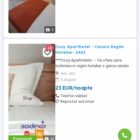
5
Cozy Aparthotel - Cazare Regim
18
Hotelier- IASI
***Cozy Apartments - - Va ofera spre
inchiriere in regim hotelier o gama variata
de apartamente si garsoniere situate in
Iasi, Iasi
puncte cheie ale orasului doar in
5 august
complexe rezidentiale noi: *Zona Palas
23 EUR/noapte
Mall - Centru - Complex Lazar Residence;
*Zona Palas Mall - Centru Complex Q
Telefon validat
Residence; *Zona Palas Mall - ...
Repostat automat
Promovat
13