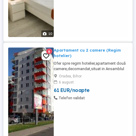
10
Apartament cu 2 camere (Regim
6
hotelier)
Ofer spre regim hotelier,apartament două
camere,decomandat,situat in Ansamblul
Rezidential Ared. Apartamentul are living
Oradea, Bihor
dotat cu canapea
6 august
extensibila,televizor,interfon,alarma,aer
61 EUR/noapte
conditionat,wi-fi,cablu tv.,aspirator,fier de
călcat,centrala proprie. Dormitorul dotat
Telefon validat
cu pat matrimonial. Bucataria dotata ...