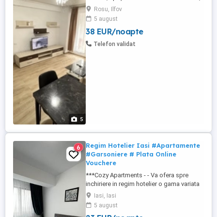
in Militari Residence vis-a-vis de
Rosu, Ilfov
complexul comercial La Strada având in
5 august
apropiere la 100 m restaurante, baruri, Lidl,
38 EUR/noapte
Mega Image, Auchan, stație de autobuz
etc... Preț apartament 2 camere 3 H 200 lei
Telefon validat
24 H 250 ...
5
Regim Hotelier Iasi #Apartamente
6
#Garsoniere # Plata Online
Vouchere
***Cozy Apartments - - Va ofera spre
inchiriere in regim hotelier o gama variata
de apartamente si garsoniere situate in
Iasi, Iasi
puncte cheie ale orasului doar in
5 august
complexe rezidentiale noi: *Zona Palas