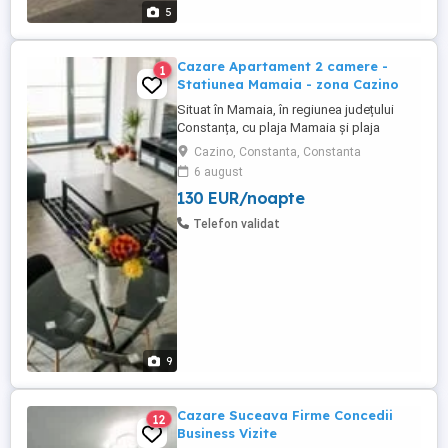
5
Cazare Apartament 2 camere -
1
Statiunea Mamaia - zona Cazino
Situat în Mamaia, în regiunea județului
Constanța, cu plaja Mamaia și plaja
Myrtos în apropiere, Diamond View
Cazino, Constanta, Constanta
Apartments oferă cazare cu parcare
6 august
privată gratuită garantată pentru fiecare
130 EUR/noapte
apartament. Apartamente cu doua camera
de inchiriat in regim hotelier, Statiunea
Telefon validat
Mamaia - zona Cazino. Apartamentele ...
9
Cazare Suceava Firme Concedii
12
Business Vizite