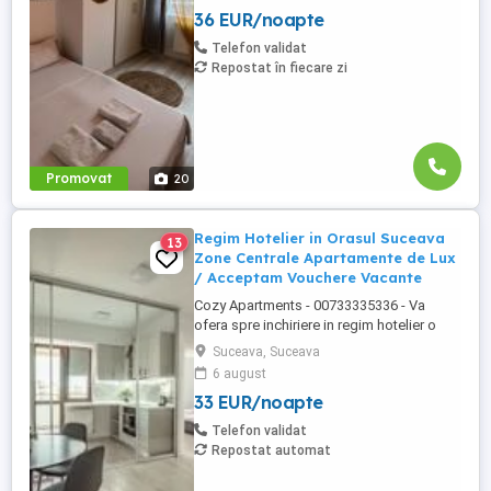
Suceava: Bulevardul George Enescu. In
36 EUR/noapte
centrul Orasului pe Esplanada langa
McDonald's. Bulevardul 1 Mai Obcini
Telefon validat
Zamca Burdujeni Ipotesti Pentru ...
Repostat în fiecare zi
Promovat
20
Regim Hotelier in Orasul Suceava
13
Zone Centrale Apartamente de Lux
/ Acceptam Vouchere Vacante
Cozy Apartments - 00733335336 - Va
ofera spre inchiriere in regim hotelier o
gama variata de apartamente si
Suceava, Suceava
garsoniere situate in puncte cheie ale
6 august
orasului Suceava: Bulevardul George
33 EUR/noapte
Enescu. Kaufland George Enescu In
centrul Orasului pe Esplanada langa
Telefon validat
McDonald's. Zamca Bulevardul 1 Mai
Repostat automat
Obcini ...