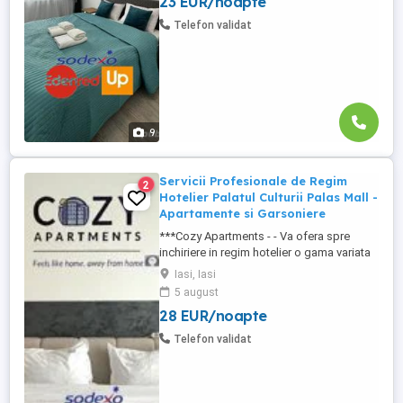
23 EUR/noapte
Mall - Centru - Complex Lazar Residence;
*Zona Palas Mall - Centru Complex Q
Telefon validat
Residence; *Zona Palas Mall ...
9
Servicii Profesionale de Regim
2
Hotelier Palatul Culturii Palas Mall -
Apartamente si Garsoniere
***Cozy Apartments - - Va ofera spre
inchiriere in regim hotelier o gama variata
de apartamente si garsoniere situate in
Iasi, Iasi
puncte cheie ale orasului doar in
5 august
complexe rezidentiale noi: *Zona Palas
28 EUR/noapte
Mall - Centru - Complex Lazar Residence;
*Zona Palas Mall - Centru Complex Q
Telefon validat
Residence; *Zona Palas Mall - ...