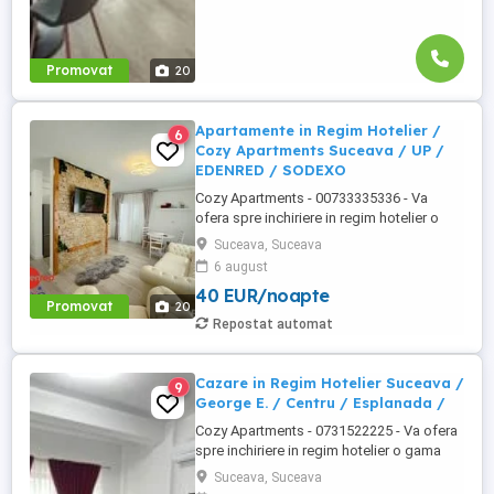
Promovat
20
Apartamente in Regim Hotelier /
6
Cozy Apartments Suceava / UP /
EDENRED / SODEXO
Cozy Apartments - 00733335336 - Va
ofera spre inchiriere in regim hotelier o
gama variata de apartamente si
Suceava, Suceava
garsoniere situate in puncte cheie ale
6 august
orasului Suceava: Bulevardul George
40 EUR/noapte
Enescu. Kaufland George Enescu In
Promovat
20
centrul Orasului pe Esplanada langa
Repostat automat
McDonald's. Zamca Bulevardul 1 Mai
Obcini ...
Cazare in Regim Hotelier Suceava /
9
George E. / Centru / Esplanada /
Cozy Apartments - 0731522225 - Va ofera
spre inchiriere in regim hotelier o gama
variata de apartamente si garsoniere
Suceava, Suceava
situate in puncte cheie ale orasului