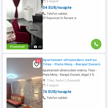
6 august
Suceava: Bulevardul George Enescu. In
34 EUR/noapte
centrul Orasului pe Esplanada langa
McDonald's. Bulevardul 1 Mai Obcini
Telefon validat
Zamca Burdujeni Ipotesti Pentru ...
Repostat în fiecare zi
Promovat
20
Apartament ultramodern metrou
21
Titan - Piata Miniș - Barajul Dunarii
Apartament ultramodern metrou Titan -
Piata Miniș - Barajul Dunarii, etajul 2 9,
decomandat, vedere spate, gresie,
Titan, Sector 3, Bucuresti
faianta, parchet, centrala termica,
6 august
termopan, mobilata si utilata modern,
76 EUR/noapte
incalzire prin pardoseala, paturi
matrimoniale, canapea extensibila,
Telefon validat
dresing, baie ultramoderna, masina de
spalat, ...