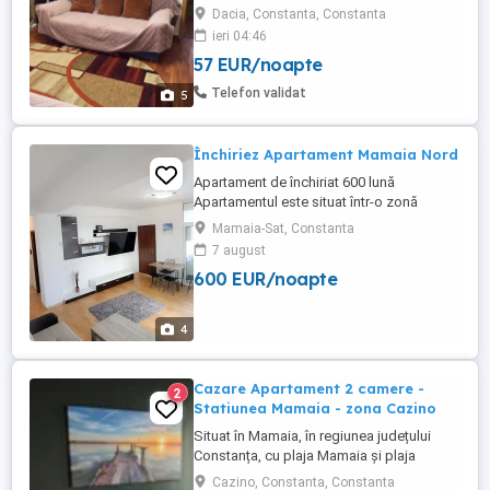
orasul Constanta, la intersectia Bd. Tomis
Dacia, Constanta, Constanta
cu Bd. Al. Lapusneanu (zona Dacia -
ieri 04:46
Tomis III), etaj 2 din 4, vedere la bulevard,
57 EUR/noapte
parcare gratuită în zona blocului,
supraveghere video. Locatie excelenta, cu
Telefon validat
5
acces rapid lcatre plaja, ...
Închiriez Apartament Mamaia Nord
Apartament de închiriat 600 lună
Apartamentul este situat într-o zonă
liniștită din Mamaia Nord. Complet
Mamaia-Sat, Constanta
mobilat și utilat, gata de mutare. Loc de
7 august
parcare în fața blocului. Detalii în privat.
600 EUR/noapte
4
Cazare Apartament 2 camere -
2
Statiunea Mamaia - zona Cazino
Situat în Mamaia, în regiunea județului
Constanța, cu plaja Mamaia și plaja
Myrtos în apropiere, Diamond View
Cazino, Constanta, Constanta