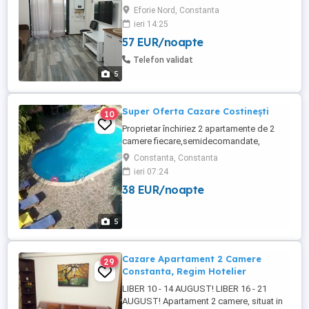
Sarbatorile Pascale. Locatie placuta,
Eforie Nord, Constanta
aproape de mare, perfecta pentru relaxare
ieri 14:25
alaturi de familie sau prieteni. Locuri
57 EUR/noapte
limitate. Rezervari din timp! Pentru detalii si
pret, mesaj in privat. Restaurante :
Telefon validat
Pescaria lui ...
5
Super Oferta Cazare Costinești
10
Proprietar închiriez 2 apartamente de 2
camere fiecare,semidecomandate,
capacitate 4 persoane fiecare, in
Constanta, Constanta
Complexul Teilor, dotat cu piscină, loc de
ieri 07:24
parcare, foișor de cafea, loc pentru grătar
38 EUR/noapte
la prețul de 200 lei ,pe noapte luna Iunie
300 lei pe noapte luna Iulie 400 lei pe
noapte luna August 200 ...
5
Cazare Apartament 2 Camere
29
Constanta, Regim Hotelier
LIBER 10 - 14 AUGUST! LIBER 16 - 21
AUGUST! Apartament 2 camere, situat in