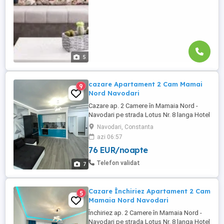
5
cazare Apartament 2 Cam Mamai
9
Nord Navodari
Cazare ap. 2 Camere în Mamaia Nord -
Navodari pe strada Lotus Nr. 8 langa Hotel
Opera si White Tower , langa cluburi , loc
Navodari, Constanta
de parcare Privat. Cei care nu au o parcare
azi 06:57
este o mare problema cu parcarea în
76 EUR/noapte
zona, 100m de plaja .Luni-Miercuri 400
noapte -,Joi Vineri Sambata Duminica 500
Telefon validat
7
noapte . Mai multe ...
Cazare Închiriez Apartament 2 Cam
5
Mamaia Nord Navodari
Închiriez ap. 2 Camere în Mamaia Nord -
Navodari pe strada Lotus Nr. 8 langa Hotel