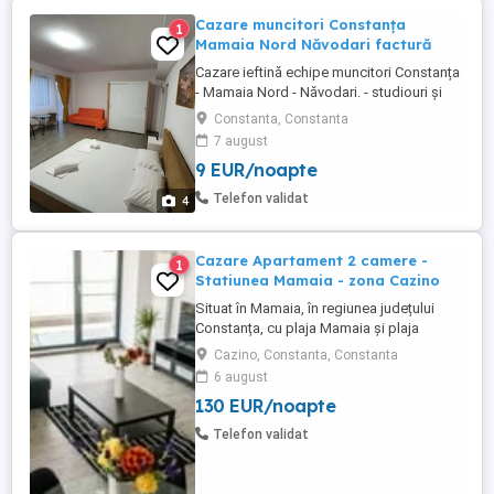
Cazare muncitori Constanța
1
Mamaia Nord Năvodari factură
Cazare ieftină echipe muncitori Constanța
- Mamaia Nord - Năvodari. - studiouri și
apartamente cu bucatarie utilată, TV,
Constanta, Constanta
internet, loc de parcare auto; -
7 august
supermarketuri în zonă: Lidl, Mega Image
9 EUR/noapte
și Profi; - în funcție de nr. de persoane
trimit poze și video pe WhatsApp cu
Telefon validat
4
apartamente disponibile;. Vă ...
Cazare Apartament 2 camere -
1
Statiunea Mamaia - zona Cazino
Situat în Mamaia, în regiunea județului
Constanța, cu plaja Mamaia și plaja
Myrtos în apropiere, Diamond View
Cazino, Constanta, Constanta
Apartments oferă cazare cu parcare
6 august
privată gratuită garantată pentru fiecare
130 EUR/noapte
apartament. Apartamente cu doua camera
de inchiriat in regim hotelier, Statiunea
Telefon validat
Mamaia - zona Cazino. Apartamentele ...