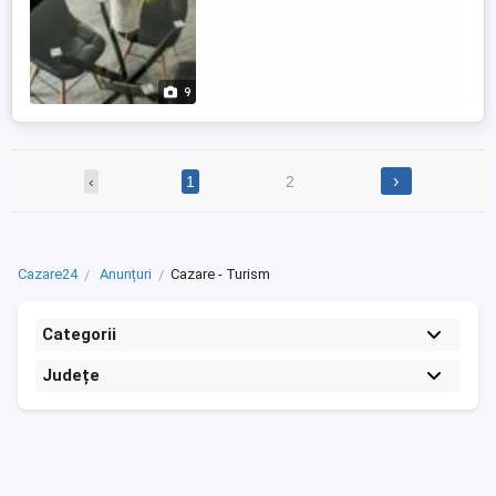
9
›
‹
1
2
Cazare24
Anunțuri
Cazare - Turism
Categorii
Județe