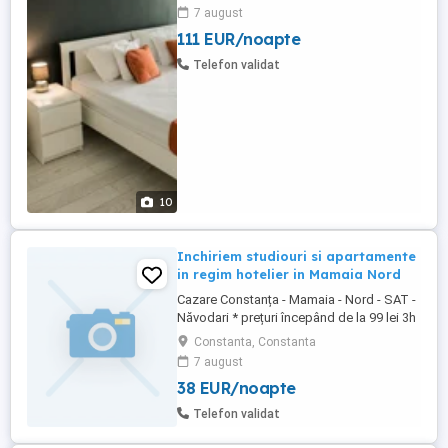
Apartments oferă cazare cu parcare
7 august
privată gratuită garantată pentru fiecare
111 EUR/noapte
apartament. Apartamente cu doua camera
de inchiriat in regim hotelier, Statiunea
Telefon validat
Mamaia - zona Cazino. Apartamentele ...
10
Inchiriem studiouri si apartamente
in regim hotelier in Mamaia Nord
Cazare Constanța - Mamaia - Nord - SAT -
Năvodari * prețuri începând de la 99 lei 3h
in intervalul (08.00-18.00) *Vă punem la
Constanta, Constanta
dispozitie apartamente si studiouri în
7 august
Mamaia nord zona: Hanul Piraților, Hanul
38 EUR/noapte
cu Pește, Opera, Onix, Titanic, Uzina de
Pizza, Mackerel, Resort Building Ștefan,
Telefon validat
Alezzi, ...