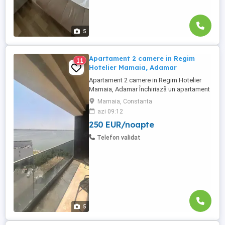
5
Apartament 2 camere in Regim
11
Hotelier Mamaia, Adamar
Apartament 2 camere in Regim Hotelier
Mamaia, Adamar Închiriază un apartament
modern cu 2 camere situat în stațiunea
Mamaia, Constanta
Mamaia, la etajul 8 al clădirii Adamar, ideal
azi 09:12
pentru un sejur relaxant la malul mării.
250 EUR/noapte
Apartamentul este complet mobilat și
utilat, oferind confortul unei locuințe de
Telefon validat
vacanță cu facilități ...
5