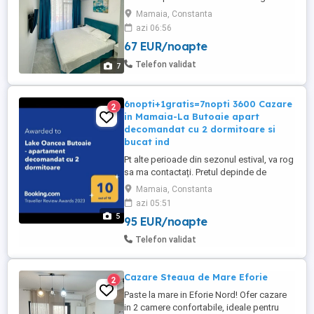
Opera si White Tower , langa cluburi , loc
Mamaia, Constanta
de parcare Privat. Cei care nu au o parcare
azi 06:56
este o mare problema cu parcarea în
67 EUR/noapte
zona, 100m de plaja .Luni-Miercuri 400
noapte ,Joi Vineri Sambata Duminica 500
Telefon validat
7
Ron :noapte . ...
6nopti+1gratis=7nopti 3600 Cazare
2
in Mamaia-La Butoaie apart
decomandat cu 2 dormitoare si
bucat ind
Pt alte perioade din sezonul estival, va rog
sa ma contactați. Pretul depinde de
perioada pe care o doriti si de nr de nopți.
Mamaia, Constanta
Preturile sunt pentru ocuparea
azi 05:51
apartamentului de catre max 4 persoane.
5
95 EUR/noapte
Pentru 5 persoane se mai adauga 50 de lei
pe noapte. Capacitatea maximă de cazare
Telefon validat
este de 5 persoane. Apartamentul ...
Cazare Steaua de Mare Eforie
2
Paste la mare in Eforie Nord! Ofer cazare
in 2 camere confortabile, ideale pentru