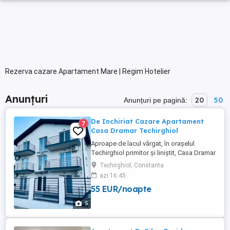
Rezerva cazare Apartament Mare | Regim Hotelier
Anunțuri
20
50
Anunțuri pe pagină:
De Inchiriat Cazare Apartament
7
Casa Dramar Techirghiol
Aproape de lacul vărgat, în orașelul
Techirghiol primitor și liniștit, Casa Dramar
își deschide porțile cu mult entuziasm și
Techirghiol, Constanta
dorința de a oferi oaspeților vacanțe de
azi 16:45
neuitat. Casa Dramar vă pune la dispoziție
55 EUR/noapte
apartamente confortabile și moderne.
Întreaga unitate de cazare este absolut
5
nouă, pensiunea ...