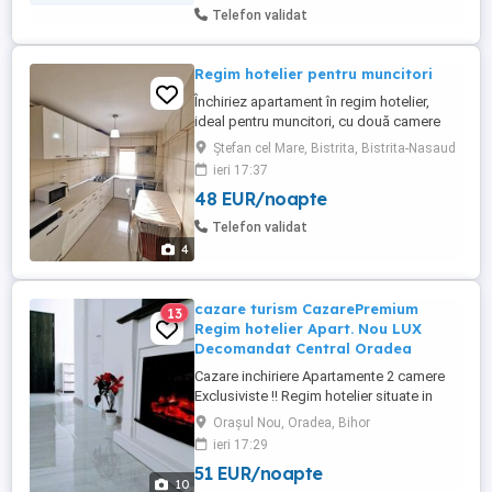
Telefon validat
Regim hotelier pentru muncitori
Închiriez apartament în regim hotelier,
ideal pentru muncitori, cu două camere
spațioase, complet mobilate și utilate.
Ștefan cel Mare, Bistrita, Bistrita-Nasaud
Situat într-o zonă accesibilă, aproape de
ieri 17:37
transport și facilități, perfect pentru șederi
48 EUR/noapte
pe termen mediu sau lung. inclusiv 4 locuri
de parcare. Mai dețin un apartament cu 4
Telefon validat
camere ...
4
cazare turism CazarePremium
13
Regim hotelier Apart. Nou LUX
Decomandat Central Oradea
Cazare inchiriere Apartamente 2 camere
Exclusiviste !! Regim hotelier situate in
CENTRUL orașului Oradea . Prima
Orașul Nou, Oradea, Bihor
Premium Residence Strada Sucevei si
ieri 17:29
Luceafărul Rezidențial! Apartamentele NOI
51 EUR/noapte
dispun de toate cerințele pentru a avea un
10