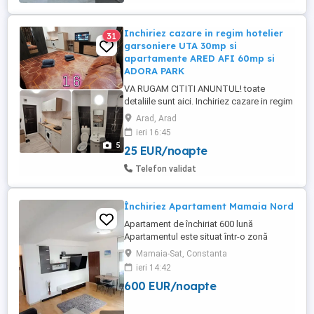
sejur de calitate. Dotări la cele mai inalte
standarde! BONUS : O ...
Inchiriez cazare in regim hotelier
31
garsoniere UTA 30mp si
apartamente ARED AFI 60mp si
ADORA PARK
VA RUGAM CITITI ANUNTUL! toate
detaliile sunt aici. Inchiriez cazare in regim
hotelier garsoniere in zona UTA de 30mp
Arad, Arad
SAU apartamente noi la ARED-urile noi
ieri 16:45
zona AFI-McDrive de 60mp pentru cei care
5
25 EUR/noapte
doresc si mai calitate, sau pentru
priveliste apartament nou si mai spatios
Telefon validat
70mp la AdoraPark, marca ChrysFlatty ...
Închiriez Apartament Mamaia Nord
Apartament de închiriat 600 lună
Apartamentul este situat într-o zonă
liniștită din Mamaia Nord. Complet
Mamaia-Sat, Constanta
mobilat și utilat, gata de mutare. Loc de
ieri 14:42
parcare în fața blocului. Detalii în privat.
600 EUR/noapte