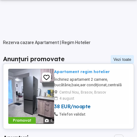
Rezerva cazare Apartament | Regim Hotelier
Anunțuri promovate
Vezi toate
Apartament regim hotelier
Închiriez apartament 2 camere,
bucătărie,baie,aer condiționat,centrală
complet utilat în regim hotelier zona
Centrul Nou, Brasov, Brasov
Coresi prețuri începând de la 200 ron
4 august
38 EUR/noapte
Telefon validat
Promovat
5