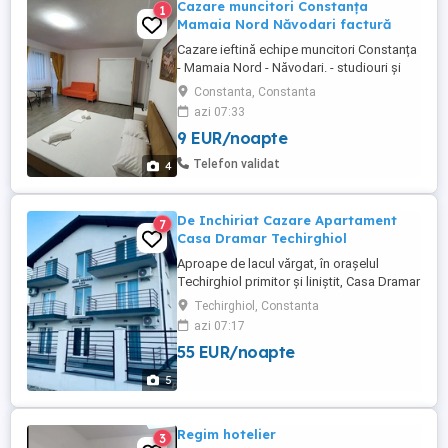
Cazare muncitori Constanța
1
Mamaia Nord Năvodari factură
Cazare ieftină echipe muncitori Constanța
- Mamaia Nord - Năvodari. - studiouri și
apartamente cu bucatarie utilată, TV,
Constanta, Constanta
internet, loc de parcare auto; -
azi 07:33
supermarketuri în zonă: Lidl, Mega Image
9 EUR/noapte
și Profi; - în funcție de nr. de persoane
trimit poze și video pe WhatsApp cu
Telefon validat
4
apartamente disponibile;. Vă ...
De Inchiriat Cazare Apartament
7
Casa Dramar Techirghiol
Aproape de lacul vărgat, în orașelul
Techirghiol primitor și liniștit, Casa Dramar
își deschide porțile cu mult entuziasm și
Techirghiol, Constanta
dorința de a oferi oaspeților vacanțe de
azi 07:17
neuitat. Casa Dramar vă pune la dispoziție
55 EUR/noapte
apartamente confortabile și moderne.
Întreaga unitate de cazare este absolut
5
nouă, pensiunea ...
Regim hotelier
3