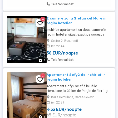
pe noapte. Capacitatea maximă de cazare
Telefon validat
este de 5 persoane. Apartamentul ...
2 camere zona Ștefan cel Mare in
4
regim hotelier
Închiriez apartament cu doua camere în
regim hotelier situat exact pe șoseaua
Ștefan cel Mare la 1 minut de metrou
Sector 2, Bucuresti
stradal etaj 1 ,dispune de internet wifi , tv
ieri 22:44
,frigider, masina de spalat, aragaz
38 EUR/noapte
sufraferie canapea extensibila iar
dormitoru pat dublu pretul este de 150 lei
Telefon validat
5
3 ore sau 200 lei ...
Apartament Sofy2 de inchiriat in
1
regim hotelier
Apartament Sofy2 se află în Băile
Herculane, la 33 km de Porţile de Fier 1 și
la 38 km de Rock Sculpture of Decebalus,
Baile Herculane, Caras-Severin
și pune la dispoziție cazare cu aer
ieri 22:39
condiționat, Wifi gratuit și balcon.
53 EUR/noapte
Proprietatea include vedere la munte și la
65 EUR/noapte
râu. Acest apartament oferă oaspeților 2
5