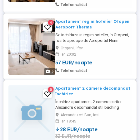
dormitoare, 1 baie, lenjerie ...
Telefon validat
Apartament regim hotelier Otopeni
4
Aeroport Therme
Se inchiriaza in regim hotelier, in Otopeni,
foarte aproape de Aeroportul Henri
Coandă si de Therme București,
Otopeni, Ilfov
apartament cu 2 camere decomandat.
ieri 20:02
Bucătăria este complet utilată cu frigider,
57 EUR/noapte
cuptor cu microunde, aparat de cafea,
fierbător electric și toate ustensilele
Telefon validat
5
necesare pentru a te simți ca acasă.
Check-in: ...
Apartament 2 camere decomandat
3
închiriez
Închiriez apartament 2 camere cartier
Alexandru decomandat stil buching
Alexandru cel Bun, Iasi
ieri 18:45
28 EUR/noapte
32 EUR/noapte