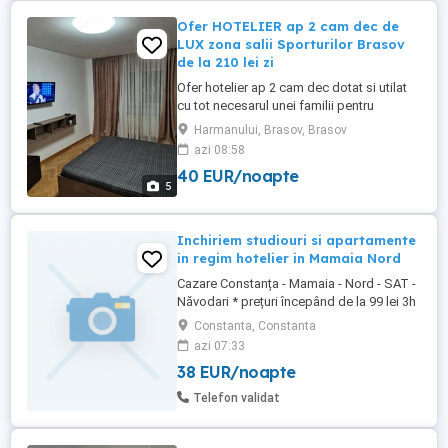
Ofer HOTELIER ap 2 cam dec de
LUX zona salii Sporturilor Brasov
de la 210 lei zi
Ofer hotelier ap 2 cam dec dotat si utilat
cu tot necesarul unei familii pentru
petrecerea unui sejur perfect .Ap are
Harmanului, Brasov, Brasov
vedere spre bulevard .Nu acceptam
azi 08:58
animale de companie.Pretul este functie
40 EUR/noapte
de nr persoane.
5
Inchiriem studiouri si apartamente
in regim hotelier in Mamaia Nord
Cazare Constanța - Mamaia - Nord - SAT -
Năvodari * prețuri începând de la 99 lei 3h
in intervalul (08.00-18.00) *Vă punem la
Constanta, Constanta
dispozitie apartamente si studiouri în
azi 07:33
Mamaia nord zona: Hanul Piraților, Hanul
38 EUR/noapte
cu Pește, Opera, Onix, Titanic, Uzina de
Pizza, Mackerel, Resort Building Ștefan,
Telefon validat
Alezzi, ...