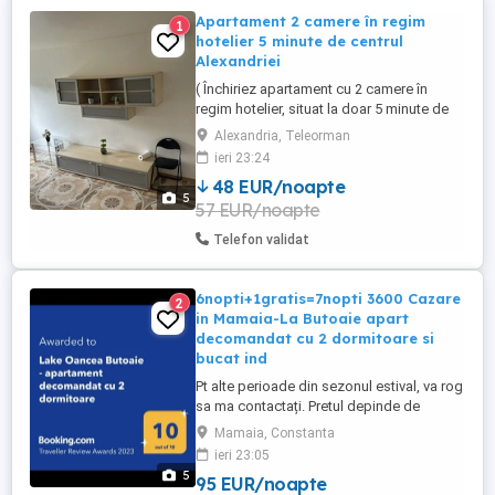
Apartament 2 camere în regim
1
hotelier 5 minute de centrul
Alexandriei
( Închiriez apartament cu 2 camere în
regim hotelier, situat la doar 5 minute de
centrul municipiului Alexandria.
Alexandria, Teleorman
Apartamentul este la parter și este
ieri 23:24
complet mobilat și utilat, fiind potrivit atât
48 EUR/noapte
pentru sejururi scurte, cât și pentru
5
57 EUR/noapte
deplasări în interes de serviciu. Oferă
confort, curățenie și toate ...
Telefon validat
6nopti+1gratis=7nopti 3600 Cazare
2
in Mamaia-La Butoaie apart
decomandat cu 2 dormitoare si
bucat ind
Pt alte perioade din sezonul estival, va rog
sa ma contactați. Pretul depinde de
perioada pe care o doriti si de nr de nopți.
Mamaia, Constanta
Preturile sunt pentru ocuparea
ieri 23:05
apartamentului de catre max 4 persoane.
5
95 EUR/noapte
Pentru 5 persoane se mai adauga 50 de lei