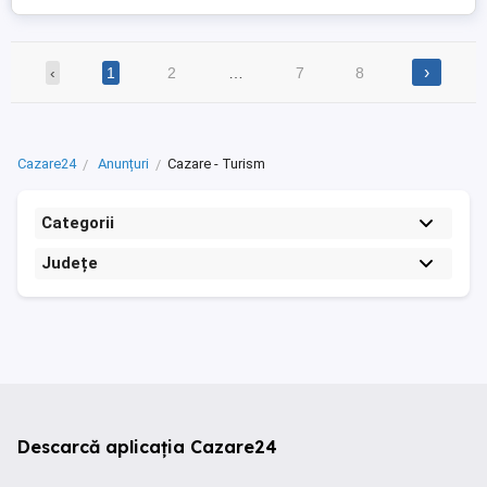
supermarketuri. Prețul ...
›
‹
1
2
…
7
8
Cazare24
Anunțuri
Cazare - Turism
Categorii
Județe
Descarcă aplicația Cazare24