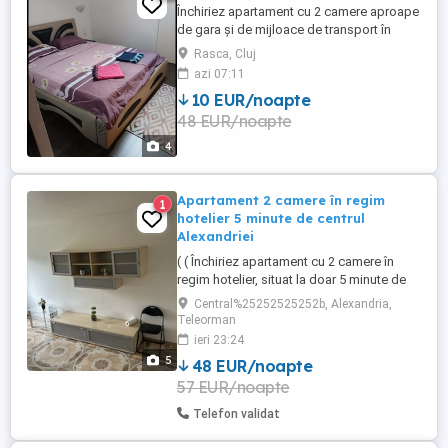
Închiriez apartament cu 2 camere aproape
de gara și de mijloace de transport în
comun cluj
Rasca, Cluj
azi 07:11
10 EUR/noapte
48 EUR/noapte
4
Apartament 2 camere în regim
1
hotelier 5 minute de centrul
Alexandriei
( ( Închiriez apartament cu 2 camere în
regim hotelier, situat la doar 5 minute de
centrul municipiului Alexandria.
Central%25252525252b, Alexandria,
Apartamentul este la parter și este
Teleorman
complet mobilat și utilat, fiind potrivit atât
ieri 23:24
pentru sejururi scurte, cât și pentru
5
48 EUR/noapte
deplasări în interes de serviciu. Oferă
57 EUR/noapte
confort, curățenie și toate ...
Telefon validat