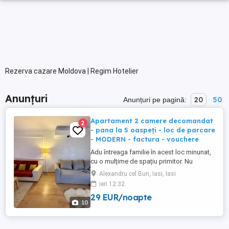
Rezerva cazare Moldova | Regim Hotelier
Anunțuri
20
50
Anunțuri pe pagină:
Apartament 2 camere decomandat
2
- pana la 5 oaspeți - loc de parcare
- MODERN - factura - vouchere
Adu întreaga familie în acest loc minunat,
cu o mulțime de spațiu primitor. Nu
Raspundem in timp util aici? Sau ai mai
Alexandru cel Bun, Iasi, Iasi
multe întrebări? HAI pe #abhomesiasi si
ieri 12:32
ajutam acolo cât de repede! Apartament
29 EUR/noapte
cu 2 camere by AB HOMES IASI, situat în
10
zona Alexandru, aproape de centrul
orasului. Spațiu modern, ...