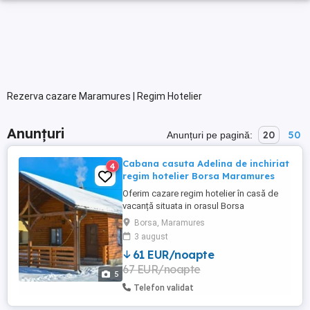
Rezerva cazare Maramures | Regim Hotelier
Anunțuri
20
50
Anunțuri pe pagină:
Cabana casuta Adelina de inchiriat
4
regim hotelier Borsa Maramures
Oferim cazare regim hotelier în casă de
vacanță situata in orasul Borsa
Maramures.Cabana are 1 dormitor
Borsa, Maramures
matrimonial, living cu canapea extensibila,
3 august
bucătărie utilată complet si baie.
61 EUR/noapte
Capacitate maximă 4-5 persoane. Se
67 EUR/noapte
inchriaza complet. Pentru o experiență
5
superbă avem ciubăr cu hidromasaj și
Telefon validat
luminițe ...