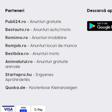
Parteneri
Descarcă ap
Publi24.ro
- Anunturi gratuite
Bestauto.ro
- Anunturi auto/moto
Romimo.ro
- Anunturi imobiliare
Romjob.ro
- Anunturi locuri de munca
Bestbike.ro
- Anunturi moto
Animalutul.ro
- Anunturi gratuite
animale
Startapro.hu
- Ingyenes
Apróhirdetés
Quoka.de
- Kostenlose Kleinanzeigen