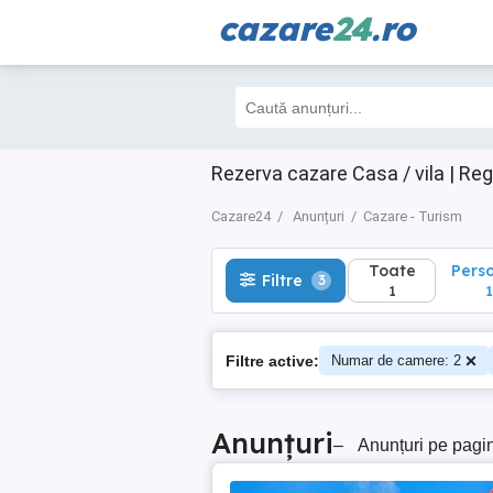
cazare
24
.ro
Toate
Perso
Filtre
3
1
1
Rezerva cazare Casa / vila | Reg
Cazare24
Anunțuri
Cazare - Turism
Toate
Pers
Filtre
3
1
1
Filtre active:
Numar de camere: 2
Anunțuri
–
Anunțuri pe pagi