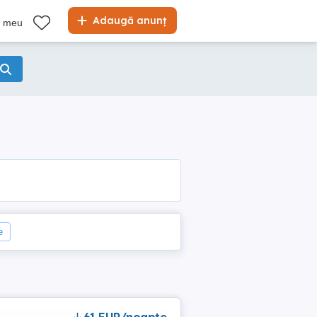
Adaugă anunț
l meu
e