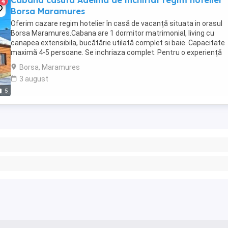
Cabana casuta Adelina de inchiriat regim hotelier
4
Borsa Maramures
Oferim cazare regim hotelier în casă de vacanță situata in orasul
Borsa Maramures.Cabana are 1 dormitor matrimonial, living cu
canapea extensibila, bucătărie utilată complet si baie. Capacitate
maximă 4-5 persoane. Se inchriaza complet. Pentru o experiență
superbă avem ciubăr cu hidromasaj și luminițe ...
Borsa, Maramures
3 august
5