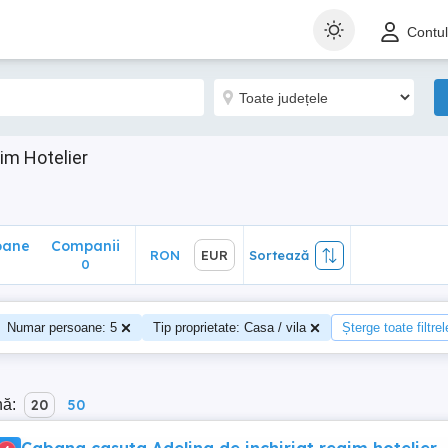
ane
Companii
RON
EUR
Sortează
Contu
0
im Hotelier
oane
Companii
RON
EUR
Sortează
0
Numar persoane: 5
Tip proprietate: Casa / vila
Șterge toate filtrel
nă:
20
50