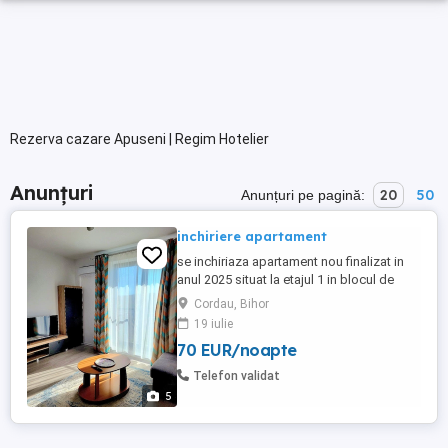
Rezerva cazare Apuseni | Regim Hotelier
Anunțuri
20
50
Anunțuri pe pagină:
inchiriere apartament
se inchiriaza apartament nou finalizat in
anul 2025 situat la etajul 1 in blocul de
langa inelul metropolitan,in apropiere de
Cordau, Bihor
aquapark si spitalul de recuperare
19 iulie
president din Baile Felix. Apartamentul
70 EUR/noapte
este cu 2 camere decomandate
.dormitorul este dotat cu mobilierul
Telefon validat
necesar pentru depozitare si un ...
5