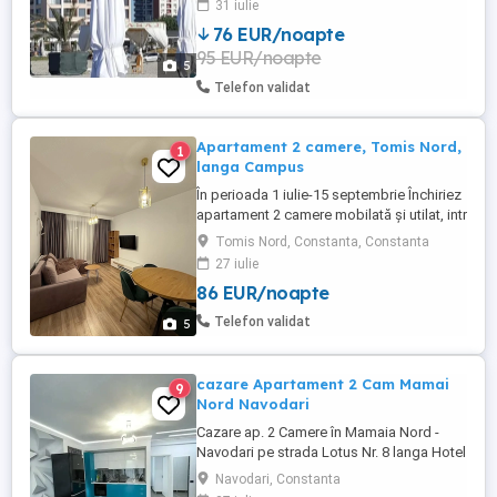
31 iulie
bucătărie utilată, baie și balcon. Dotări:
76 EUR/noapte
-2TV LCD de80cm si 100cm -frigider si
95 EUR/noapte
congelator -cuptor,plită aragaz -centrală
5
proprie -expresor ...
Telefon validat
Apartament 2 camere, Tomis Nord,
1
langa Campus
În perioada 1 iulie-15 septembrie Închiriez
apartament 2 camere mobilată și utilat, intr
un bloc nou, modern, recent renovat, se
Tomis Nord, Constanta, Constanta
află pe strada Smaraldului, lângă Campus
27 iulie
universitar, aproape de stațiunea Mamaia,
86 EUR/noapte
Satul de vacanță, City Park Mall. Dispune
de loc de parcare privat la subteran, 2 tv, 2
Telefon validat
5
...
cazare Apartament 2 Cam Mamai
9
Nord Navodari
Cazare ap. 2 Camere în Mamaia Nord -
Navodari pe strada Lotus Nr. 8 langa Hotel
Opera si White Tower , langa cluburi , loc
Navodari, Constanta
de parcare Privat. Cei care nu au o parcare