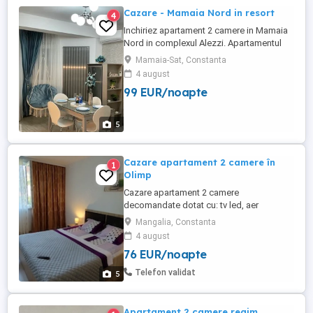
Cazare - Mamaia Nord in resort
4
Inchiriez apartament 2 camere in Mamaia
Nord in complexul Alezzi. Apartamentul
este nou situat in prima linie la mare la 20
Mamaia-Sat, Constanta
m de plaja. Mobilat si utilat complet,
4 august
modern. In resort puteti beneficia de 2
99 EUR/noapte
piscine pentru adulti , o piscina copii,
locuri de joaca, spa, baie de aburi, jacuzi,
piscină interioară, ...
5
Cazare apartament 2 camere în
1
Olimp
Cazare apartament 2 camere
decomandate dotat cu: tv led, aer
condiționat, frigider, mașină de spălat,
Mangalia, Constanta
espressor, bucătărie. Locația se află la
4 august
400 m. de plajă(7min. mers pe jos), în
76 EUR/noapte
spatele Complexului Amfiteatru. Vă
așteptăm!
Telefon validat
5
Apartament 2 camere regim