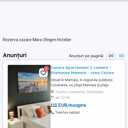
Rezerva cazare Mare | Regim Hotelier
Anunțuri
20
50
Anunțuri pe pagină:
Cazare Apartament 2 camere -
2
Statiunea Mamaia - zona Cazino
Situat în Mamaia, în regiunea județului
Constanța, cu plaja Mamaia și plaja
Myrtos în apropiere, Diamond View
Cazino, Constanta, Constanta
Apartments oferă cazare cu parcare
ieri 12:56
privată gratuită garantată pentru fiecare
111 EUR/noapte
apartament. Apartamente cu doua camera
de inchiriat in regim hotelier, Statiunea
Telefon validat
Mamaia - zona Cazino. Apartamentele ...