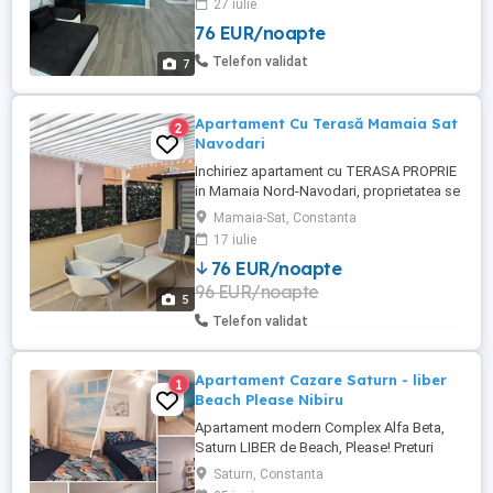
27 iulie
este o mare problema cu parcarea în
76 EUR/noapte
zona, 100m de plaja .Luni-Miercuri 400
noapte -,Joi Vineri Sambata Duminica 500
Telefon validat
7
noapte . Mai multe ...
Apartament Cu Terasă Mamaia Sat
2
Navodari
Inchiriez apartament cu TERASA PROPRIE
in Mamaia Nord-Navodari, proprietatea se
afla la 3 minute de mers pe jos fata de
Mamaia-Sat, Constanta
plaja, in apropiere este plaja Zanzibar,
17 iulie
plaja Oneiro si faleza Alezzi iar la 2 min de
76 EUR/noapte
mers pe jos se gaseste Lidl. Apartamentul
96 EUR/noapte
se afla la parterul blocului nou construit,
5
dormitorul ...
Telefon validat
Apartament Cazare Saturn - liber
1
Beach Please Nibiru
Apartament modern Complex Alfa Beta,
Saturn LIBER de Beach, Please! Preturi
incepand de la 350 de lei pe noapte!! Cauți
Saturn, Constanta
cazarea perfectă pentru festival sau