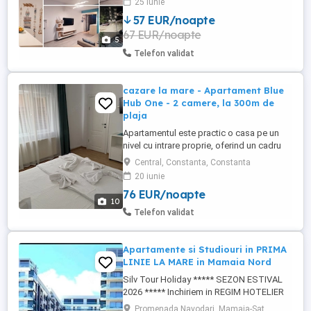
25 iunie
pentru o vacanță la mare? Închiriez
57 EUR/noapte
apartament modern cu 2 camere în Saturn
67 EUR/noapte
(Complex Alfa Beta, str. Henny Ignatie nr.
5
1), cu o capacitate de ...
Telefon validat
cazare la mare - Apartament Blue
Hub One - 2 camere, la 300m de
plaja
Apartamentul este practic o casa pe un
nivel cu intrare proprie, oferind un cadru
intim si placut. Casa este situata in zona
Central, Constanta, Constanta
Bdul Mamaia - Spitalul Militar, la 300m de
20 iunie
accesul la plaja 3 papuci - Zoom Beach.
76 EUR/noapte
Amplasarea centrala a casei face ca
10
aceasta sa fie aproape de toate
Telefon validat
obiectivele turistice ale ...
Apartamente si Studiouri in PRIMA
LINIE LA MARE in Mamaia Nord
Silv Tour Holiday ***** SEZON ESTIVAL
2026 ***** Inchiriem in REGIM HOTELIER
APARTAMENTE SI STUDIOURI Intr-unul din
Promenada Navodari, Mamaia-Sat,