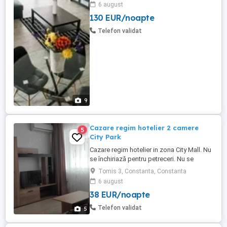
Apartments oferă cazare cu parcare
6 august
privată gratuită garantată pentru fiecare
130 EUR/noapte
apartament. Apartamente cu doua camera
de inchiriat in regim hotelier, Statiunea
Telefon validat
Mamaia - zona Cazino. Apartamentele ...
9
Cazare regim hotelier 2 camere
5
City Park
Cazare regim hotelier in zona City Mall. Nu
se închiriază pentru petreceri. Nu se
primesc escorte Pana în 3 zile - 250 lei
Tomis 3, Constanta, Constanta
Peste 3 zile - 200 lei Iulie și august- 300 lei
6 august
Apartamentul este complet mobilat si
38 EUR/noapte
utilat modern si foarte curat, totul nou.
Încălzirea si apa caldă se face cu centrală
Telefon validat
5
proprie ...