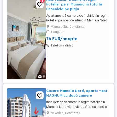
1
hotelier pe zi Mamaia in fata la
Phoenicia pe plaja
Apartament 2 camere de inchiriat in regim
hotelier pe noapte situat in Mamaia Nord
in fata complexului Phoenicia, linia 1 de la
Mamaia-Sat, Constanta
mare, chiar pe plaja, in complexul Roca
1 august
Residence, cea mai buna locatie din
76 EUR/noapte
Mamaia, apartamente chiar pe plaja, cu
vedere si la mare, terasa, cu acces direct
Telefon validat
la plaja Phoenicia. ...
5
Cazare Mamaia Nord, apartament
MAGNUM cu două camere
Inchiriez apartament in regim hotelier in
Mamaia Nord vis-a-vis de Scoica Land si
complex Phoenicia, apartamentul are 1
Navodari, Constanta
dormitor, 1 living cu canapea extensibilă,