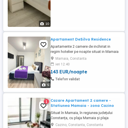
10
Apartament DeSilva Residence
Apartamente 2 camere de inchiriat in
regim hotelier pe noapte situat in Mamaia
Nord langa clubul Loft in complexul De
Mamaia, Constanta
Silva Residence (Beachside), cea mai
ieri 12:40
buna locatie din Mamaia, apartamente pe
143 EUR/noapte
plaja, cu vedere si la mare si la lac, cu
acces direct la clubul Loft si la plaja
Telefon validat
hotelului Opera si Crowne ...
5
Cazare Apartament 2 camere -
1
Statiunea Mamaia - zona Cazino
Situat în Mamaia, în regiunea județului
Constanța, cu plaja Mamaia și plaja
Myrtos în apropiere, Diamond View
Cazino, Constanta, Constanta