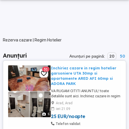
Rezerva cazare | Regim Hotelier
Anunțuri
20
50
Anunțuri pe pagină:
Inchiriez cazare in regim hotelier
31
garsoniere UTA 30mp si
apartamente ARED AFI 60mp si
ADORA PARK
VA RUGAM CITITI ANUNTUL! toate
detaliile sunt aici. Inchiriez cazare in regim
hotelier garsoniere in zona UTA de 30mp
Arad, Arad
SAU apartamente noi la ARED-urile noi
ieri 21:09
zona AFI-McDrive de 60mp pentru cei care
5
25 EUR/noapte
doresc si mai calitate, sau pentru
priveliste apartament nou si mai spatios
Telefon validat
70mp la AdoraPark, marca ChrysFlatty ...