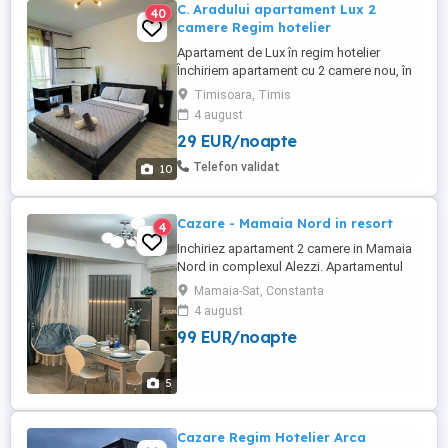
C. Aradului apartament Lux 2
40
camere Regim hotelier
Apartament de Lux în regim hotelier
Închiriem apartament cu 2 camere nou, în
bloc nou, zona Aradului aproape de Iulius
Timisoara, Timis
mall și Amazonia Parcare publică 1
4 august
dormitor cu pat dublu 2 persoane 1 living
29 EUR/noapte
cu canapea extensibila Pt 2 persoane 1
baie 1 bucătărie Complet mobilat utilat
Telefon validat
10
Mașina spălat rufe Mașină ...
Cazare - Mamaia Nord in resort
4
Inchiriez apartament 2 camere in Mamaia
Nord in complexul Alezzi. Apartamentul
este nou situat in prima linie la mare la 20
Mamaia-Sat, Constanta
m de plaja. Mobilat si utilat complet,
4 august
modern. In resort puteti beneficia de 2
99 EUR/noapte
piscine pentru adulti , o piscina copii,
locuri de joaca, spa, baie de aburi, jacuzi,
piscină interioară, ...
5
Cazare Regim Hotelier Arca