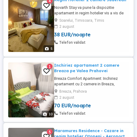
4
Novarth Stay va pune la dispozitie
apartament in regim hotelier vis a vis de
spitalul Judetean si 2 minute de
Soarelui, Timisoara, Timis
McDonald s. Apartamentul este compus
2 august
dintr-un dormitor cu pat matrimonial,
38 EUR/noapte
living, bucatarie si baie. Complet mobilat
si utilat cu toate dotarile necesare pentru
Telefon validat
sederea dumneavoastra. Pentru ...
5
Inchiriez apartament 2 camere
1
Breaza pe Valea Prahovei
Breaza Comfort Apartment: Inchiriez
apartament cu 2 camere in Breaza,
complet utilat, renovat recent, cu centrala
Breaza, Prahova
proprie, televizoare hd, cuptor microunde,
2 august
expresor cafea, canapea extensibila, pat
70 EUR/noapte
160x200, dus.
Telefon validat
10
Maramures Residence - Cazare in
5
regim hotelier Otopeni - Aeroport