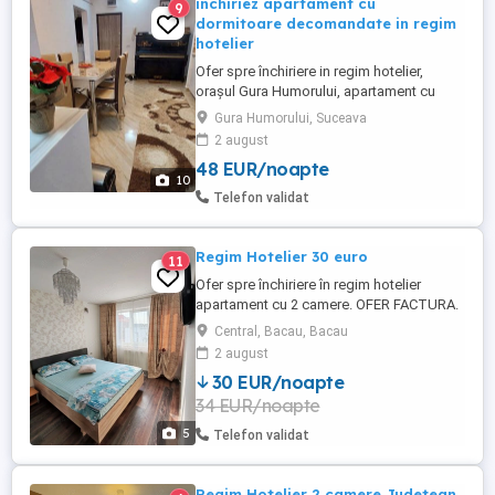
inchiriez apartament cu
9
dormitoare decomandate in regim
hotelier
Ofer spre închiriere in regim hotelier,
orașul Gura Humorului, apartament cu
doua dormitoare decomandate, recent
Gura Humorului, Suceava
renovat, mobilat și utilat cu tot ce este
2 august
necesar pt a petrece un sejur de neuitat în
48 EUR/noapte
frumoasa Bucovina. Exclus excorte! Pentru
10
o perioada mai lungă se mai negociază.
Telefon validat
Regim Hotelier 30 euro
11
Ofer spre închiriere în regim hotelier
apartament cu 2 camere. OFER FACTURA.
- Apartamentul este situat în centrul
Central, Bacau, Bacau
orașului pe str 9 Mai nr. 52 (față în față cu
2 august
BCR central), fiind mobilat și utilat complet
30 EUR/noapte
cu o suprafață utila de 66 m . - Preț 160 de
34 EUR/noapte
lei pe zi pentru 1 persoana și are o ...
5
Telefon validat
Regim Hotelier 2 camere Judetean