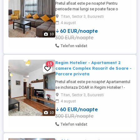
Pretul afisat este pe noapte! Pentru
perioade mai lungi se poate face o
reducere! Apartamentul se inchiriaza
Titan, Sector 3, Bucuresti
DOAR in Regim Hotelier ! - Strada Liviu
4 august
Revreanu 46-58 (Complex Rasarit de
60 EUR/noapte
Soare) Inchiriere Apartament, zona
10
300 EUR/noapte
Auchan Titan, Complex Rezidential Rasarit
de Soare, supravegheat video 24 24 + ...
Telefon validat
Regim Hotelier - Apartament 2
13
camere Complex Rasarit de Soare -
Parcare privata
Pretul afisat este pe noapte! Apartamentul
se inchiriaza DOAR in Regim Hotelier ! -
Strada Liviu Revreanu 46-58 (Complex
Titan, Sector 3, Bucuresti
Rasarit de Soare) Inchiriere Apartament,
4 august
zona Auchan Titan, Complex Rezidential
60 EUR/noapte
Rasarit de Soare, supravegheat video 24
10
300 EUR/noapte
24 + loc de parcare inclus! Apartamentul
este complet mobilat ...
Telefon validat