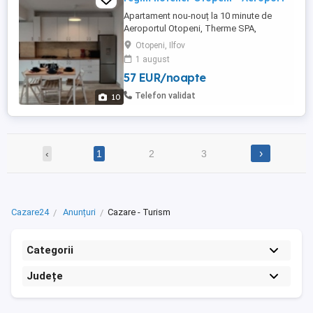
Apartament nou-nouț la 10 minute de
Aeroportul Otopeni, Therme SPA,
Edenland Adventure Park, Amethyst Clinic
Otopeni, Ilfov
și Complexul Olimpic de Natație Otopeni.
1 august
O alegere excelentă pentru familiile și
57 EUR/noapte
profesioniștii care doresc să călătorească
la și de la Aeroportul Otopeni, dar și
Telefon validat
10
pentru persoanele care doresc ...
›
‹
1
2
3
Cazare24
Anunțuri
Cazare - Turism
Categorii
Județe