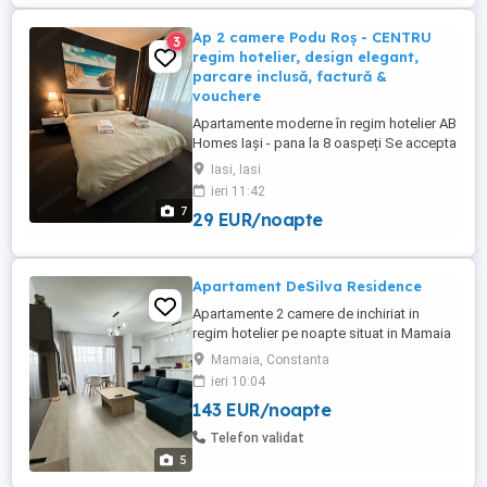
Ap 2 camere Podu Roș - CENTRU
3
regim hotelier, design elegant,
parcare inclusă, factură &
vouchere
Apartamente moderne în regim hotelier AB
Homes Iași - pana la 8 oaspeți Se accepta
plata cu vochere de vacanță - se oferă
Iasi, Iasi
factura whatsapp: zero șapte patru noua
ieri 11:42
cinci cinci opt șapte zero cinci Descoperă
7
29 EUR/noapte
confortul de acasă în apartamentele AB
Homes, disponibile în cele mai căutate
zone din Iași Palas, ...
Apartament DeSilva Residence
Apartamente 2 camere de inchiriat in
regim hotelier pe noapte situat in Mamaia
Nord langa clubul Loft in complexul De
Mamaia, Constanta
Silva Residence (Beachside), cea mai
ieri 10:04
buna locatie din Mamaia, apartamente pe
143 EUR/noapte
plaja, cu vedere si la mare si la lac, cu
acces direct la clubul Loft si la plaja
Telefon validat
hotelului Opera si Crowne ...
5