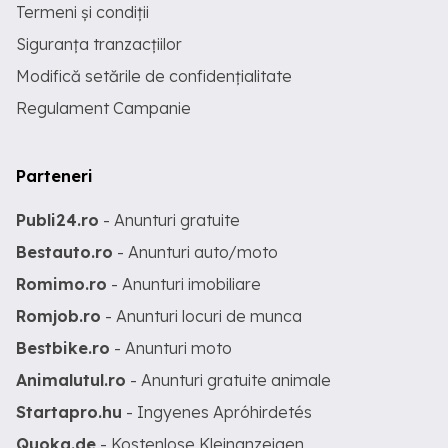
Termeni și condiții
Siguranța tranzacțiilor
Modifică setările de confidențialitate
Regulament Campanie
Parteneri
Publi24.ro
- Anunturi gratuite
Bestauto.ro
- Anunturi auto/moto
Romimo.ro
- Anunturi imobiliare
Romjob.ro
- Anunturi locuri de munca
Bestbike.ro
- Anunturi moto
Animalutul.ro
- Anunturi gratuite animale
Startapro.hu
- Ingyenes Apróhirdetés
Quoka.de
- Kostenlose Kleinanzeigen