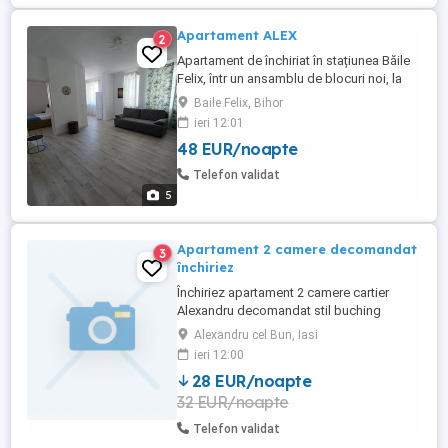
Apartament ALEX
2
Apartament de închiriat în stațiunea Băile
Felix, într un ansamblu de blocuri noi, la
parter, în apropierea ștrandului Felix-
Baile Felix, Bihor
Apollo și Venus din Băile 1Mai. Capacitate
ieri 12:01
2-4 persoane. Prețul variază în funcție de
48 EUR/noapte
câte persoane și câte nopți doriți. 2adulti
=250ron noapte 2ad*2copii= 250ron
Telefon validat
noapte 3adulti-270lei ...
5
Apartament 2 camere decomandat
3
închiriez
Închiriez apartament 2 camere cartier
Alexandru decomandat stil buching
Alexandru cel Bun, Iasi
ieri 12:00
28 EUR/noapte
32 EUR/noapte
Telefon validat