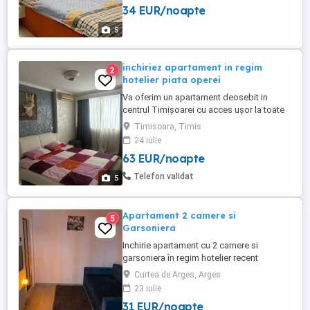
34 EUR/noapte
5
inchiriez apartament in regim
2
hotelier piata operei
Va oferim un apartament deosebit in
centrul Timișoarei cu acces ușor la toate
obiectivele turistice din zona. Locația
Timisoara, Timis
dispune de tot ce este necesar pentru o
24 iulie
ședere confortabilă și liniștită.
63 EUR/noapte
Apartamentul se închiriază pentru maxim 4
persoane, animale de companie
Telefon validat
5
acceptate, fumatul nu este permis,
petrecerile ...
Apartament 2 camere si
5
Garsoniera
Inchirie apartament cu 2 camere si
garsoniera în regim hotelier recent
renovata în cartierul Posada.Facilitatile
Curtea de Arges, Arges
Conditiile : - Vesela farfurii cani pahare. -
23 iulie
Perne Pilota - Internet WIFI gratuit. - Cablu
31 EUR/noapte
TV - TV-uri LED - Lenjerii si prosoape -