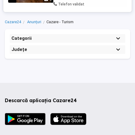
WiFi 2 televizoare (living + dormitor)
Telefon validat
Mașină de spălat ...
Cazare24
Anunțuri
Cazare - Turism
Categorii
Județe
Descarcă aplicația Cazare24