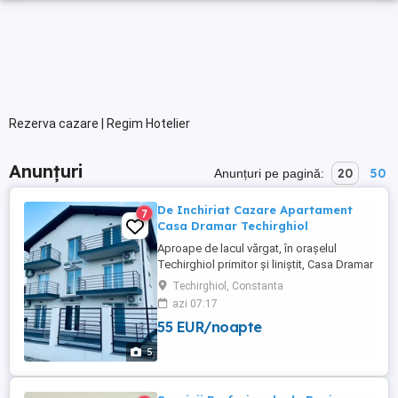
Rezerva cazare | Regim Hotelier
Anunțuri
20
50
Anunțuri pe pagină:
De Inchiriat Cazare Apartament
7
Casa Dramar Techirghiol
Aproape de lacul vărgat, în orașelul
Techirghiol primitor și liniștit, Casa Dramar
își deschide porțile cu mult entuziasm și
Techirghiol, Constanta
dorința de a oferi oaspeților vacanțe de
azi 07:17
neuitat. Casa Dramar vă pune la dispoziție
55 EUR/noapte
apartamente confortabile și moderne.
Întreaga unitate de cazare este absolut
5
nouă, pensiunea ...