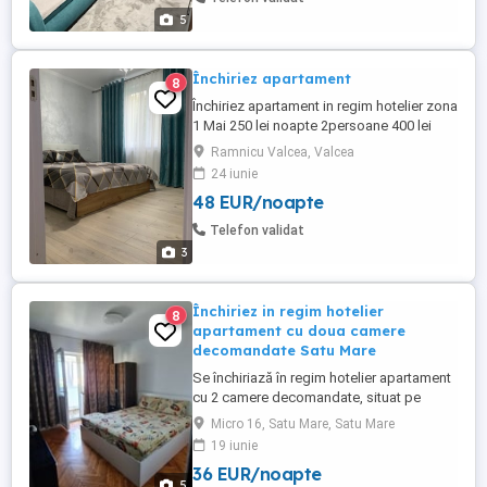
locuințe! ...
5
Închiriez apartament
8
Închiriez apartament in regim hotelier zona
1 Mai 250 lei noapte 2persoane 400 lei
noapte 4persoane 200 lei 3-6ore Preț
Ramnicu Valcea, Valcea
negociabil pentru perioada mai lungă 1, 2,
24 iunie
3 luni Prețul diferă în lunile iulie, august,
48 EUR/noapte
septembrie și decembrie. Se percepe taxă
pentru copii și pentru a treia persoană.
Telefon validat
Mai multe ...
3
Închiriez in regim hotelier
8
apartament cu doua camere
decomandate Satu Mare
Se închiriază în regim hotelier apartament
cu 2 camere decomandate, situat pe
Drumul Careiului intr-o zonă foarte bună,
Micro 16, Satu Mare, Satu Mare
aproape de mall, Lidl, Profi, restaurante,
19 iunie
spital și stație de autobuz. Complet
36 EUR/noapte
mobilat și utilat. Dotări: Aer condiționat
5