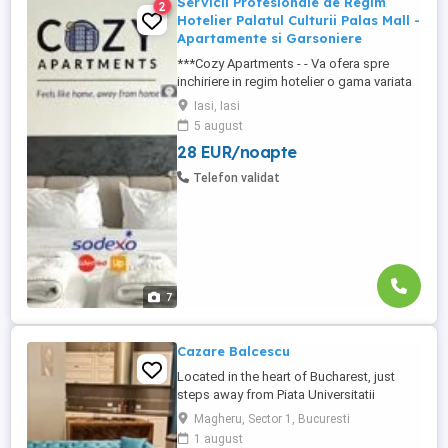
Servicii Profesionale de Regim
2
Hotelier Palatul Culturii Palas Mall -
Apartamente si Garsoniere
***Cozy Apartments - - Va ofera spre
inchiriere in regim hotelier o gama variata
de apartamente si garsoniere situate in
Iasi, Iasi
puncte cheie ale orasului doar in
5 august
complexe rezidentiale noi: *Zona Palas
28 EUR/noapte
Mall - Centru - Complex Lazar Residence;
*Zona Palas Mall - Centru Complex Q
Telefon validat
Residence; *Zona Palas Mall - ...
7
Cazare Balcescu
Located in the heart of Bucharest, just
steps away from Piata Universitatii
Square, University Square and The Old
Magheru, Sector 1, Bucuresti
Town, this chic apartment is within
1 august