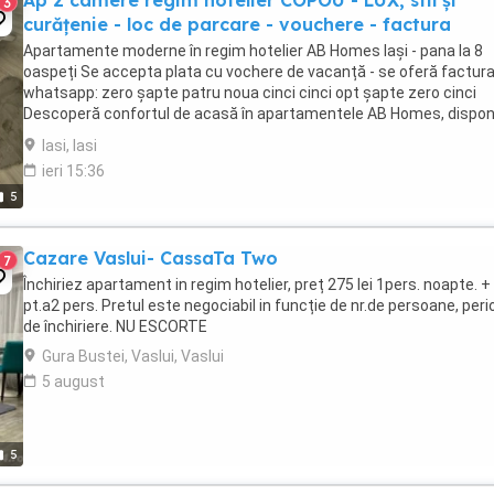
Ap 2 camere regim hotelier COPOU - LUX, stil și
3
curățenie - loc de parcare - vouchere - factura
Apartamente moderne în regim hotelier AB Homes Iași - pana la 8
oaspeți Se accepta plata cu vochere de vacanță - se oferă factur
whatsapp: zero șapte patru noua cinci cinci opt șapte zero cinci
Descoperă confortul de acasă în apartamentele AB Homes, disponi
în cele mai căutate zone din Iași Palas, ...
Iasi, Iasi
ieri 15:36
5
Cazare Vaslui- CassaTa Two
7
Închiriez apartament in regim hotelier, preț 275 lei 1pers. noapte. 
pt.a2 pers. Pretul este negociabil in funcție de nr.de persoane, per
de închiriere. NU ESCORTE
Gura Bustei, Vaslui, Vaslui
5 august
5