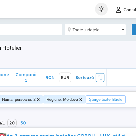
ane
Companii
RON
EUR
Sortează
Contu
1
 Hotelier
oane
Companii
RON
EUR
Sortează
1
Numar persoane: 2
Regiune: Moldova
Șterge toate filtrele
nă:
20
50