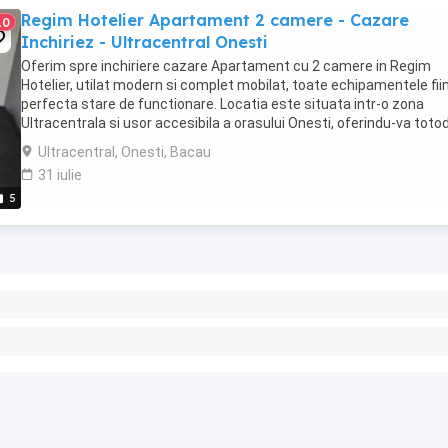
Regim Hotelier Apartament 2 camere - Cazare
10
Inchiriez - Ultracentral Onesti
Oferim spre inchiriere cazare Apartament cu 2 camere in Regim
Hotelier, utilat modern si complet mobilat, toate echipamentele fiin
perfecta stare de functionare. Locatia este situata intr-o zona
Ultracentrala si usor accesibila a orasului Onesti, oferindu-va toto
un spatiu generos de aproximativ ...
Ultracentral, Onesti, Bacau
31 iulie
5