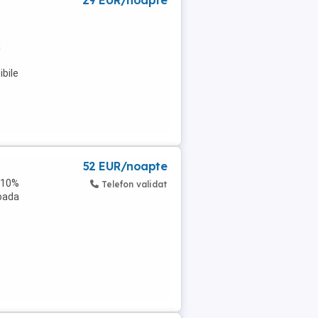
29 EUR/noapte
a
bile
52 EUR/noapte
+ 10%
Telefon validat
ioada