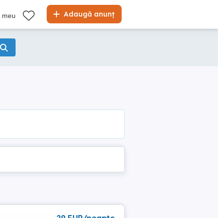
Adaugă anunț
l meu