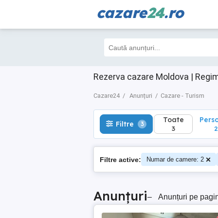
cazare
24
.ro
Toate
Perso
Filtre
3
3
2
Rezerva cazare Moldova | Regim
Cazare24
Anunțuri
Cazare - Turism
Toate
Pers
Filtre
3
3
2
Filtre active:
Numar de camere: 2
Anunțuri
–
Anunțuri pe pagi