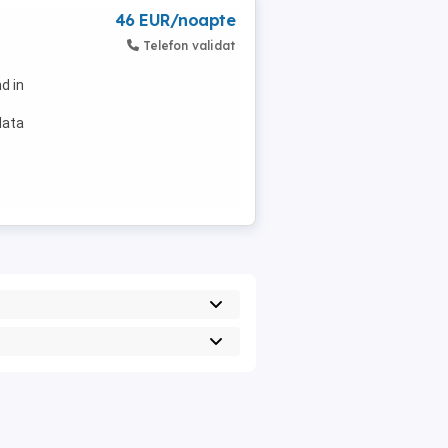
46 EUR/noapte
Telefon validat
d in
data