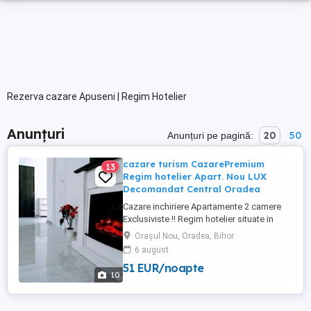
Rezerva cazare Apuseni | Regim Hotelier
Anunțuri
20
50
Anunțuri pe pagină:
cazare turism CazarePremium
13
Regim hotelier Apart. Nou LUX
Decomandat Central Oradea
Cazare inchiriere Apartamente 2 camere
Exclusiviste !! Regim hotelier situate in
CENTRUL orașului Oradea . Prima
Orașul Nou, Oradea, Bihor
Premium Residence Strada Sucevei si
6 august
Luceafărul Rezidențial! Apartamentele NOI
51 EUR/noapte
dispun de toate cerințele pentru a avea un
10
sejur de calitate. Dotări la cele mai inalte
standarde! BONUS : O ...