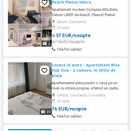
Beach Please Nibiru
Apartament modern Complex Alfa Beta,
Saturn LIBER de Beach, Please! Preturi
incepand de la 350 de lei pe noapte!! Cauți
Saturn, Constanta
cazarea perfectă pentru festival sau
25 iunie
pentru o vacanță la mare? Închiriez
57 EUR/noapte
apartament modern cu 2 camere în Saturn
67 EUR/noapte
(Complex Alfa Beta, str. Henny Ignatie nr.
5
1), cu o capacitate de ...
Telefon validat
cazare la mare - Apartament Blue
Hub One - 2 camere, la 300m de
plaja
Apartamentul este practic o casa pe un
nivel cu intrare proprie, oferind un cadru
intim si placut. Casa este situata in zona
Central, Constanta, Constanta
Bdul Mamaia - Spitalul Militar, la 300m de
20 iunie
accesul la plaja 3 papuci - Zoom Beach.
76 EUR/noapte
Amplasarea centrala a casei face ca
10
aceasta sa fie aproape de toate
Telefon validat
obiectivele turistice ale ...