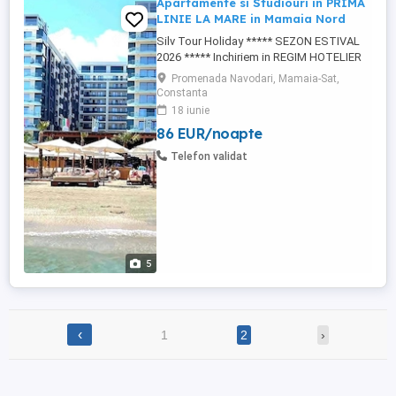
Apartamente si Studiouri in PRIMA
LINIE LA MARE in Mamaia Nord
Silv Tour Holiday ***** SEZON ESTIVAL
2026 ***** Inchiriem in REGIM HOTELIER
APARTAMENTE SI STUDIOURI Intr-unul din
Promenada Navodari, Mamaia-Sat,
cele mai frumoase si elegante resorturi
Constanta
rezidentialle de 5 stele Situat in PRIMA
18 iunie
LINIE LA MALUL MARII din statiunea
86 EUR/noapte
MAMAIA-NORD ***** FACILITATI:
PARCARE PRIVATA GRATUITA CU BARIERA
Telefon validat
AZIMUTH ...
5
‹
1
2
›