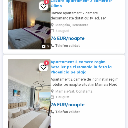
Cazare apartament 2 camere în
1
Olimp
Cazare apartament 2 camere
decomandate dotat cu: tv led, aer
condiționat, frigider, mașină de spălat,
Mangalia, Constanta
espressor, bucătărie. Locația se află la
4 august
400 m. de plajă(7min. mers pe jos), în
76 EUR/noapte
spatele Complexului Amfiteatru. Vă
așteptăm!
Telefon validat
5
Apartament 2 camere regim
1
hotelier pe zi Mamaia in fata la
Phoenicia pe plaja
Apartament 2 camere de inchiriat in regim
hotelier pe noapte situat in Mamaia Nord
in fata complexului Phoenicia, linia 1 de la
Mamaia-Sat, Constanta
mare, chiar pe plaja, in complexul Roca
1 august
Residence, cea mai buna locatie din
76 EUR/noapte
Mamaia, apartamente chiar pe plaja, cu
vedere si la mare, terasa, cu acces direct
Telefon validat
la plaja Phoenicia. ...