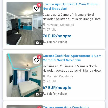
cazare Apartament 2 Cam Mamai
9
Nord Navodari
Cazare ap. 2 Camere în Mamaia Nord -
Navodari pe strada Lotus Nr. 8 langa Hotel
Opera si White Tower , langa cluburi , loc
Navodari, Constanta
de parcare Privat. Cei care nu au o parcare
27 iulie
este o mare problema cu parcarea în
76 EUR/noapte
zona, 100m de plaja .Luni-Miercuri 400
noapte -,Joi Vineri Sambata Duminica 500
Telefon validat
7
noapte . Mai multe ...
Cazare Închiriez Apartament 2 Cam
5
Mamaia Nord Navodari
Închiriez ap. 2 Camere în Mamaia Nord -
Navodari pe strada Lotus Nr. 8 langa Hotel
Opera si White Tower , langa cluburi , loc
Mamaia, Constanta
de parcare Privat. Cei care nu au o parcare
27 iulie
este o mare problema cu parcarea în
67 EUR/noapte
zona, 100m de plaja .Luni-Miercuri 400
noapte ,Joi Vineri Sambata Duminica 500
Telefon validat
7
Ron :noapte . ...
Cazare muncitori Constanța