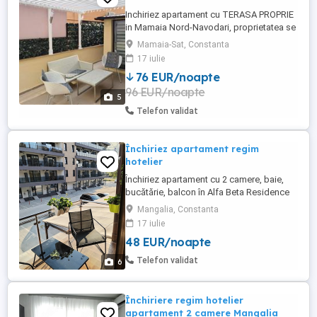
Inchiriez apartament cu TERASA PROPRIE
in Mamaia Nord-Navodari, proprietatea se
afla la 3 minute de mers pe jos fata de
Mamaia-Sat, Constanta
plaja, in apropiere este plaja Zanzibar,
17 iulie
plaja Oneiro si faleza Alezzi iar la 2 min de
76 EUR/noapte
mers pe jos se gaseste Lidl. Apartamentul
96 EUR/noapte
se afla la parterul blocului nou construit,
5
dormitorul ...
Telefon validat
Închiriez apartament regim
hotelier
Închiriez apartament cu 2 camere, baie,
bucătărie, balcon în Alfa Beta Residence
Saturn. Preț în funcție de perioada
Mangalia, Constanta
17 iulie
48 EUR/noapte
Telefon validat
6
Închiriere regim hotelier
apartament 2 camere Mangalia