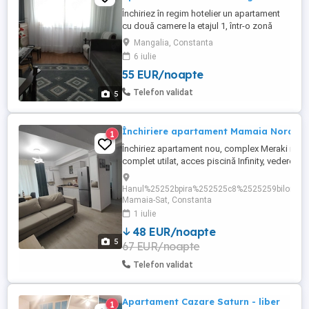
Închiriez în regim hotelier un apartament
cu două camere la etajul 1, într-o zonă
liniștită aproape de Portul Turistic și de
Mangalia, Constanta
plaja Mangalia. Capacitate de cazare 3-5
6 iulie
persoane.Suprafata apartamentului este
55 EUR/noapte
de 42 mp. Apartamentul se afla situat în
apropierea stațiilor de microbuz către
Telefon validat
5
dinspre Constanța, ...
Închiriere apartament Mamaia Nord
1
Închiriez apartament nou, complex Meraki resor
complet utilat, acces piscină Infinity, vedere la 
canapeaua extensibila 200 160 în living și pat
matrimonial în dormitor Preț negociabil în funcț
Hanul%25252bpira%252525c8%2525259bilor%25
perioadă și nr de zile de cazare.
Mamaia-Sat, Constanta
1 iulie
48 EUR/noapte
5
67 EUR/noapte
Telefon validat
Apartament Cazare Saturn - liber
1