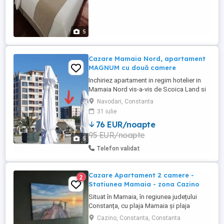
5
Cazare Mamaia Nord, apartament
MAGNUM cu două camere
Inchiriez apartament in regim hotelier in
Mamaia Nord vis-a-vis de Scoica Land si
complex Phoenicia, apartamentul are 1
Navodari, Constanta
dormitor, 1 living cu canapea extensibilă,
31 iulie
bucătărie utilată, baie și balcon. Dotări:
76 EUR/noapte
-2TV LCD de80cm si 100cm -frigider si
95 EUR/noapte
congelator -cuptor,plită aragaz -centrală
5
proprie -expresor ...
Telefon validat
Cazare Apartament 2 camere -
2
Statiunea Mamaia - zona Cazino
Situat în Mamaia, în regiunea județului
Constanța, cu plaja Mamaia și plaja
Myrtos în apropiere, Diamond View
Cazino, Constanta, Constanta
Apartments oferă cazare cu parcare