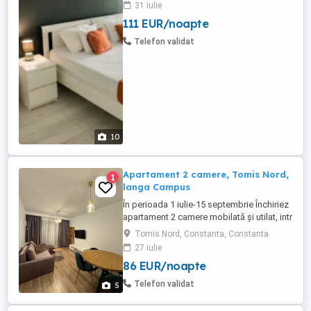
31 iulie
privată gratuită garantată pentru fiecare
111 EUR/noapte
apartament. Apartamente cu doua camera
de inchiriat in regim hotelier, Statiunea
Telefon validat
Mamaia - zona Cazino. Apartamentele ...
10
Apartament 2 camere, Tomis Nord,
1
langa Campus
În perioada 1 iulie-15 septembrie Închiriez
apartament 2 camere mobilată și utilat, intr
un bloc nou, modern, recent renovat, se
Tomis Nord, Constanta, Constanta
află pe strada Smaraldului, lângă Campus
27 iulie
universitar, aproape de stațiunea Mamaia,
86 EUR/noapte
Satul de vacanță, City Park Mall. Dispune
de loc de parcare privat la subteran, 2 tv, 2
Telefon validat
5
...