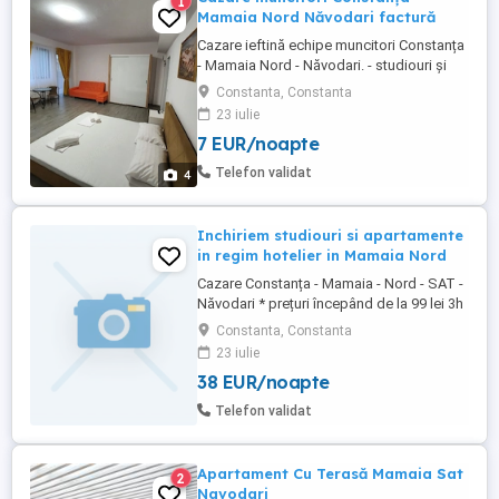
1
Mamaia Nord Năvodari factură
Cazare ieftină echipe muncitori Constanța
- Mamaia Nord - Năvodari. - studiouri și
apartamente cu bucatarie utilată, TV,
Constanta, Constanta
internet, loc de parcare auto; -
23 iulie
supermarketuri în zonă: Lidl, Mega Image
7 EUR/noapte
și Profi; - în funcție de nr. de persoane
trimit poze și video pe WhatsApp cu
Telefon validat
4
apartamente disponibile;. Vă ...
Inchiriem studiouri si apartamente
in regim hotelier in Mamaia Nord
Cazare Constanța - Mamaia - Nord - SAT -
Năvodari * prețuri începând de la 99 lei 3h
in intervalul (08.00-18.00) *Vă punem la
Constanta, Constanta
dispozitie apartamente si studiouri în
23 iulie
Mamaia nord zona: Hanul Piraților, Hanul
38 EUR/noapte
cu Pește, Opera, Onix, Titanic, Uzina de
Pizza, Mackerel, Resort Building Ștefan,
Telefon validat
Alezzi, ...
Apartament Cu Terasă Mamaia Sat
2
Navodari