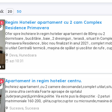
nă:
20
50
Regim Hotelier apartament cu 2 cam Complex
5
Residence Primavera
Ofer spre închiriere în regim hotelier apartament de 80mp cu 2
dormitoare , bucătărie , baie , 2 dresinguri , terasă , situat în Compl
Primavera Residence , bloc nou finalizat în anul 2021 , complet mob
si utilat Centrală termică , mașina de spălat și uscător de rufe , cu
cu microunde, uscător ...
Deva, Hunedoara
azi 10:31
5
Apartament in regim hotelier centru.
16
Inchiriez apartament ,cu 2 camere decomandat,complet utilat,sit
în zona ultra centrala.Foarte aproape de spitalul
Județean,piață,primărie,politie. Va este pus la dispozitie: -2 paturi
matrimoniale 160-200, -plita,cuptor,cuptor cu microunde,masina d
spalat rufe,fier de calcat,frigider,vesela,tacamuri,pahare ...
Suceava, Suceava