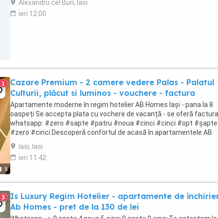
Alexandru cel Bun, Iasi
ieri 12:00
Cazare Premium - 2 camere vedere Palas - Palatul
1
Culturii, plăcut si luminos - vouchere - factura
Apartamente moderne în regim hotelier AB Homes Iași - pana la 8
oaspeți Se accepta plata cu vochere de vacanță - se oferă factur
whatsapp: #zero #sapte #patru #noua #cinci #cinci #opt #șapte
#zero #cinci Descoperă confortul de acasă în apartamentele AB
Homes, disponibile în cele mai căutate zone din ...
Iasi, Iasi
ieri 11:42
5
Is Luxury Regim Hotelier - apartamente de închirier
3
Ab Homes - pret de la 130 de lei