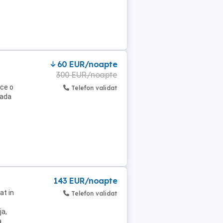
60 EUR/noapte
300 EUR/noapte
ace o
Telefon validat
rada
143 EUR/noapte
at in
Telefon validat
ja,
a