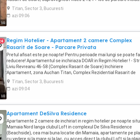
Apartamentul este complet mobilat ...
Titan, Sector 3, Bucuresti
azi 09:06
10
Regim Hotelier - Apartament 2 camere Complex
24
Rasarit de Soare - Parcare Privata
Pretul afisat este pe noapte! Pentru perioade mai lungi se poate f
reducere! Apartamentul se inchiriaza DOAR in Regim Hotelier ! - St
Liviu Revreanu 46-58 (Complex Rasarit de Soare) Inchiriere
Apartament, zona Auchan Titan, Complex Rezidential Rasarit de
Soare, supravegheat video 24 24 + ...
Titan, Sector 3, Bucuresti
azi 09:04
10
Apartament DeSilva Residence
Apartamente 2 camere de inchiriat in regim hotelier pe noapte situ
Mamaia Nord langa clubul Loft in complexul De Silva Residence
(Beachside), cea mai buna locatie din Mamaia, apartamente pe pla
cu vedere si la mare si la lac, cu acces direct la clubul Loft si la plaj