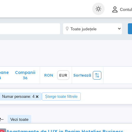
ane
Companii
RON
EUR
Sortează
Contu
36
oane
Companii
RON
EUR
Sortează
4
36
Numar persoane: 4
Șterge toate filtrele
e
–
Vezi toate
Apartamente de LUX in Regim Hotelier Business