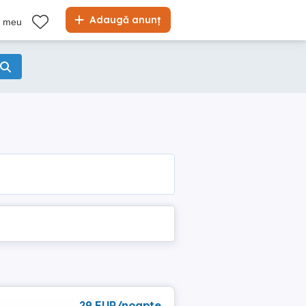
Adaugă anunț
l meu
29 EUR/noapte