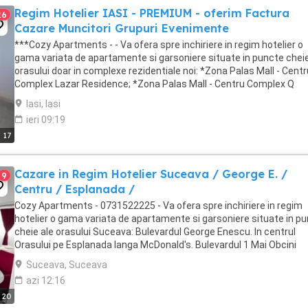
Regim Hotelier IASI - PREMIUM - oferim Factura
26
Cazare Muncitori Grupuri Evenimente
***Cozy Apartments - - Va ofera spre inchiriere in regim hotelier o
gama variata de apartamente si garsoniere situate in puncte cheie
orasului doar in complexe rezidentiale noi: *Zona Palas Mall - Centr
Complex Lazar Residence; *Zona Palas Mall - Centru Complex Q
Residence; *Zona Palas Mall - ...
Iasi, Iasi
ieri 09:19
17
Cazare in Regim Hotelier Suceava / George E. /
9
Centru / Esplanada /
Cozy Apartments - 0731522225 - Va ofera spre inchiriere in regim
hotelier o gama variata de apartamente si garsoniere situate in p
cheie ale orasului Suceava: Bulevardul George Enescu. In centrul
Orasului pe Esplanada langa McDonald's. Bulevardul 1 Mai Obcini
Zamca Burdujeni Ipotesti Pentru ...
Suceava, Suceava
azi 12:16
20