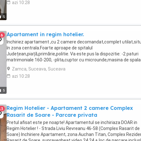
azi 10:28
5
Apartament in regim hotelier.
6
Inchiriez apartament ,cu 2 camere decomandat,complet utilat,sit
în zona centrala.Foarte aproape de spitalul
Județean,piață,primărie,politie. Va este pus la dispozitie: -2 paturi
matrimoniale 160-200, -plita,cuptor cu microunde,masina de spala
rufe,fier de calcat,frigider,vesela,tacamuri,pahare , -wi-fi, -aspirator,
Zamca, Suceava, Suceava
TV ...
azi 10:28
5
Regim Hotelier - Apartament 2 camere Complex
13
Rasarit de Soare - Parcare privata
Pretul afisat este pe noapte! Apartamentul se inchiriaza DOAR in
Regim Hotelier ! - Strada Liviu Revreanu 46-58 (Complex Rasarit de
Soare) Inchiriere Apartament, zona Auchan Titan, Complex Reziden
Rasarit de Soare, supravegheat video 24 24 + loc de parcare inclus