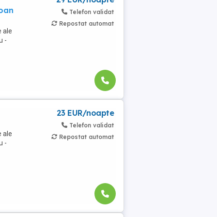
soan
Telefon validat
Repostat automat
 ale
u -
23 EUR/noapte
Telefon validat
 ale
Repostat automat
u -