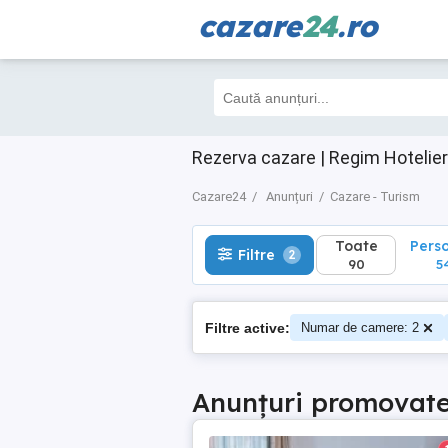
cazare
24
.ro
Toate
Perso
Filtre
2
90
54
Rezerva cazare | Regim Hotelier
Cazare24
Anunțuri
Cazare - Turism
Toate
Pers
Filtre
2
90
5
Filtre active:
Numar de camere: 2
Anunțuri promovat