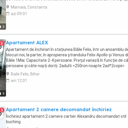
hotelului Opera si Crowne ...
Mamaia, Constanta
azi 09:01
5
Apartament ALEX
2
Apartament de închiriat în stațiunea Băile Felix, într un ansamblu d
blocuri noi, la parter, în apropierea ștrandului Felix-Apollo și Venus d
Băile 1Mai. Capacitate 2-4 persoane. Prețul variază în funcție de c
persoane și câte nopți doriți. 2adulti =250ron noapte 2ad*2copii=
250ron noapte 3adulti-270lei ...
Baile Felix, Bihor
ieri 12:01
5
Apartament 2 camere decomandat închiriez
3
Închiriez apartament 2 camere cartier Alexandru decomandat stil
buching