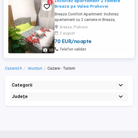
Inchiriez apartament 2 camere
1
Breaza pe Valea Prahovei
Breaza Comfort Apartment: Inchiriez
apartament cu 2 camere in Breaza,
complet utilat, renovat recent, cu centrala
Breaza, Prahova
proprie, televizoare hd, cuptor microunde,
2 august
expresor cafea, canapea extensibila, pat
70 EUR/noapte
160x200, dus.
Telefon validat
10
Cazare24
Anunțuri
Cazare - Turism
Categorii
Județe