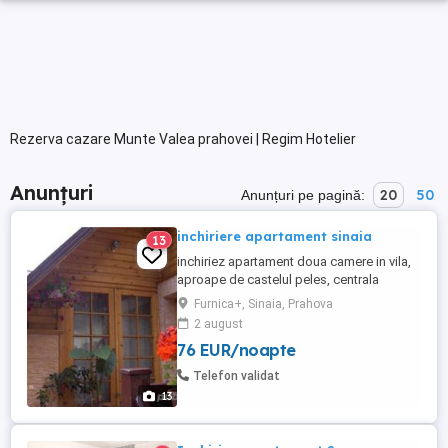
Rezerva cazare Munte Valea prahovei | Regim Hotelier
Anunțuri
20
50
Anunțuri pe pagină:
inchiriere apartament sinaia
13
inchiriez apartament doua camere in vila,
aproape de castelul peles, centrala
proprie, bucatarie utilata, tv, internet,
Furnica+, Sinaia, Prahova
foarte curat, posibilitate
2 august
gratar.apartamentul este situat intr-o zona
76 EUR/noapte
linistita, aproape de padure, de cabana
schiori, hanul haiducilor, taverna sarbului
Telefon validat
si telegondola., numar camere: ...
13