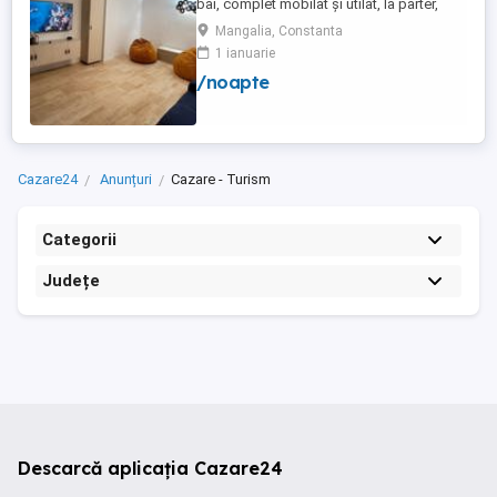
bai, complet mobilat și utilat, la parter,
foarte aproape de plajă și are două locuri
Mangalia, Constanta
de parcare. Apartamentul renovat recent și
1 ianuarie
dispune de toate dotările necesare pentru
/noapte
un concediu reușit la malul mării (aer
condiționat, TV în fiecare cameră, mașină
de spălat, ...
Cazare24
Anunțuri
Cazare - Turism
Categorii
Județe
Descarcă aplicația Cazare24