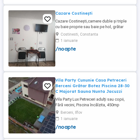
Cazare Costinești
Cazare Costinești,camere duble și triple
cu baie proprie sau baie pe hol, grătar
frigider curte,parcare proprie , prețuri
Costinesti, Constanta
începând de la 150 lei pe noapte,telefon
1 ianuarie
/noapte
Vila Party Cununie Casa Petreceri
Berceni Grătar Botez Piscina 28-30
C Majorat Sauna Nunta Jacuzzi
Vila Party Lux Petreceri adulți sau copii,
Fără vecini, Piscina încălzita, 450mp
S+P+2E lângă București ( Berceni- Ilfov) ,
Berceni, Ilfov
asfalt, Uber Bolt ,pentru cazare regim
1 ianuarie
hotelier, petreceri copii, pool party 30 ,
/noapte
onomastici , nunti , botezuri, team building
, filmări , ședințe foto, clipuri video, pool
party, ...