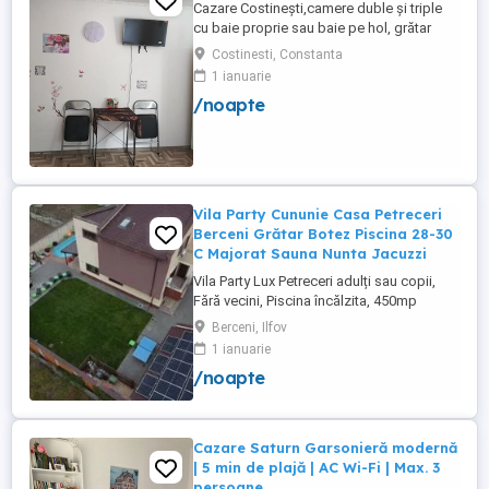
Cazare Costinești,camere duble și triple
cu baie proprie sau baie pe hol, grătar
frigider curte,parcare proprie , prețuri
Costinesti, Constanta
începând de la 150 lei pe noapte,telefon
1 ianuarie
/noapte
Vila Party Cununie Casa Petreceri
Berceni Grătar Botez Piscina 28-30
C Majorat Sauna Nunta Jacuzzi
Vila Party Lux Petreceri adulți sau copii,
Fără vecini, Piscina încălzita, 450mp
S+P+2E lângă București ( Berceni- Ilfov) ,
Berceni, Ilfov
asfalt, Uber Bolt ,pentru cazare regim
1 ianuarie
hotelier, petreceri copii, pool party 30 ,
/noapte
onomastici , nunti , botezuri, team building
, filmări , ședințe foto, clipuri video, pool
party, ...
Cazare Saturn Garsonieră modernă
| 5 min de plajă | AC Wi-Fi | Max. 3
persoane