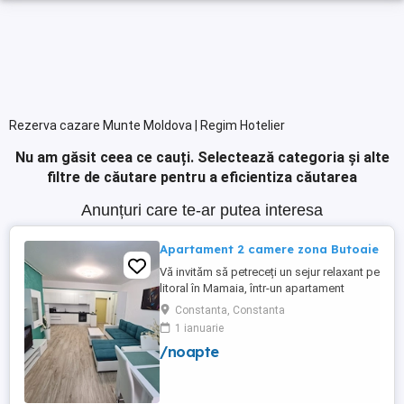
Rezerva cazare Munte Moldova | Regim Hotelier
Nu am găsit ceea ce cauți.
Selectează categoria și alte
filtre de căutare pentru a eficientiza căutarea
Anunțuri care te-ar putea interesa
Apartament 2 camere zona Butoaie
Vă invităm să petreceți un sejur relaxant pe
litoral în Mamaia, într-un apartament
modern, situat în complexul Moonlight,
Constanta, Constanta
Residence, zona centrală una dintre cele
1 ianuarie
mai căutate locații din stațiune. Locație
/noapte
excelentă la doar câțiva pași de plajă,
restaurante, cluburi și puncte de atracție.
Etaj 8 ...