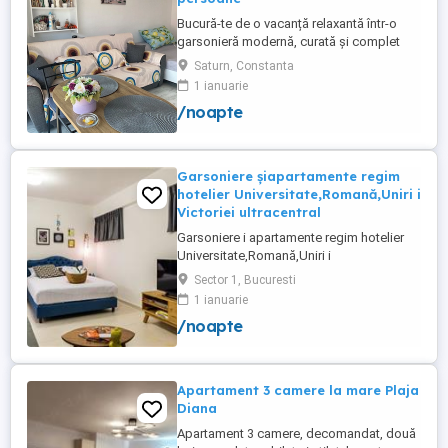
Bucură-te de o vacanță relaxantă într-o
garsonieră modernă, curată și complet
utilată, ideală pentru până la 3 persoane.
Saturn, Constanta
Liberă în perioada 8-12 august! Nu rata
1 ianuarie
ocazia de a petrece câteva zile la mare!
/noapte
Facilități: Pat matrimonial + canapea
extensibilă Balcon Situată la etajul 1, într-
un imobil ...
Garsoniere șiapartamente regim
hotelier Universitate,Romană,Uniri i
Victoriei ultracentral
Garsoniere i apartamente regim hotelier
Universitate,Romană,Uniri i
Victoriei,renovate recent i utilate complet.
Sector 1, Bucuresti
Preț: De la 120-200 lei pentru 3 ore Preț
1 ianuarie
garsoniere 120-200 lei pentru noapte Preț
/noapte
apartamente 200-300 lei pentru noapte
Cazare muncitori
Apartament 3 camere la mare Plaja
Diana
Apartament 3 camere, decomandat, două