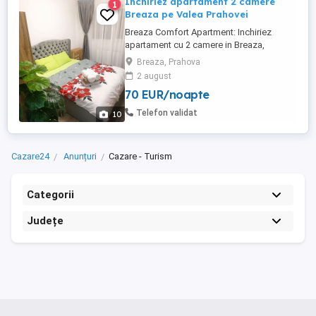
Inchiriez apartament 2 camere
1
Breaza pe Valea Prahovei
Breaza Comfort Apartment: Inchiriez
apartament cu 2 camere in Breaza,
complet utilat, renovat recent, cu centrala
Breaza, Prahova
proprie, televizoare hd, cuptor microunde,
2 august
expresor cafea, canapea extensibila, pat
70 EUR/noapte
160x200, dus.
Telefon validat
10
Cazare24
Anunțuri
Cazare - Turism
Categorii
Județe