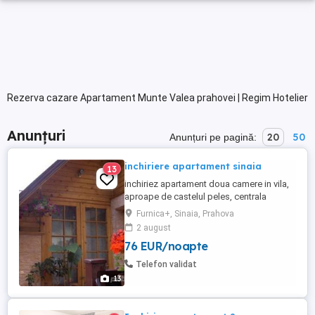
Rezerva cazare Apartament Munte Valea prahovei | Regim Hotelier
Anunțuri
20
50
Anunțuri pe pagină:
inchiriere apartament sinaia
13
inchiriez apartament doua camere in vila,
aproape de castelul peles, centrala
proprie, bucatarie utilata, tv, internet,
Furnica+, Sinaia, Prahova
foarte curat, posibilitate
2 august
gratar.apartamentul este situat intr-o zona
76 EUR/noapte
linistita, aproape de padure, de cabana
schiori, hanul haiducilor, taverna sarbului
Telefon validat
si telegondola., numar camere: ...
13