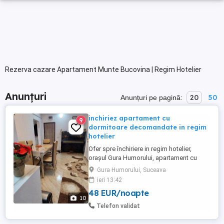
Rezerva cazare Apartament Munte Bucovina | Regim Hotelier
Anunțuri
20
50
Anunțuri pe pagină:
inchiriez apartament cu
9
dormitoare decomandate in regim
hotelier
Ofer spre închiriere in regim hotelier,
orașul Gura Humorului, apartament cu
doua dormitoare decomandate, recent
Gura Humorului, Suceava
renovat, mobilat și utilat cu tot ce este
ieri 13:42
necesar pt a petrece un sejur de neuitat în
48 EUR/noapte
frumoasa Bucovina. Exclus excorte! Pentru
10
o perioada mai lungă se mai negociază.
Telefon validat