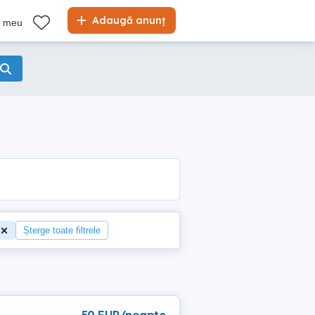
Adaugă anunț
l meu
Șterge toate filtrele