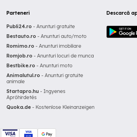
Parteneri
Descarcă ap
Publi24.ro
- Anunturi gratuite
Bestauto.ro
- Anunturi auto/moto
Romimo.ro
- Anunturi imobiliare
Romjob.ro
- Anunturi locuri de munca
Bestbike.ro
- Anunturi moto
Animalutul.ro
- Anunturi gratuite
animale
Startapro.hu
- Ingyenes
Apróhirdetés
Quoka.de
- Kostenlose Kleinanzeigen