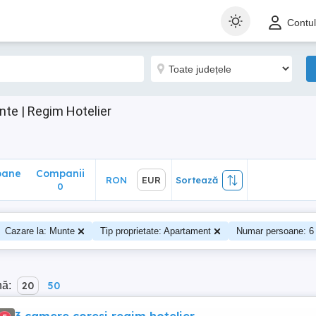
ane
Companii
RON
EUR
Sortează
Contu
0
te | Regim Hotelier
oane
Companii
RON
EUR
Sortează
0
Cazare la: Munte
Tip proprietate: Apartament
Numar persoane: 6
nă:
20
50