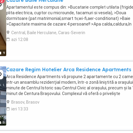
Cazare Băile Herculane
2
Apartamentul este compus din: >Bucatarie complet utilata (frigide
plita electrica, cuptor cu microunde, tacamuri si vesela), >Doua
dormitoare (pat matrimonial,smart tv,wi-fi,aer-conditionat) >Baie
>Capacitate maxima de cazare:4 persoane!! >Apa calda,caldura,în
permanentă, >Loc pentru fumat, >Totodata ...
Central, Baile Herculane, Caras-Severin
azi 12:08
9
Cazare Regim Hotelier Arca Residence Apartments
Arca Residence Apartments vă propune 2 apartamente cu 2 came
într-un ansamblu rezidenţial modern, într-o zonă liniştită a oraşului,
minute de Centrul Istoric sau Centrul Civic al oraşului, precum şi la 
minut de Centura Braşovului. Complexul vă oferă o privelişte
încântătoare spre masivele Piatra ...
Brasov, Brasov
ieri 13:33
5