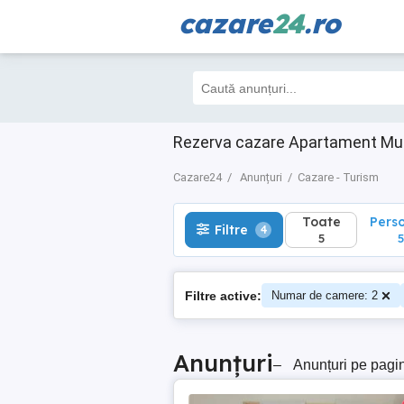
cazare
24
.ro
Toate
Perso
Filtre
4
5
5
Rezerva cazare Apartament Mun
Cazare24
Anunțuri
Cazare - Turism
Toate
Pers
Filtre
4
5
5
Filtre active:
Numar de camere: 2
Anunțuri
–
Anunțuri pe pagi