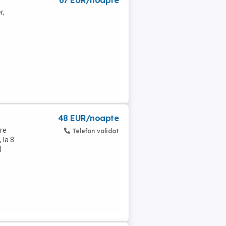
67 EUR/noapte
r,
48 EUR/noapte
re
Telefon validat
 la 8
1