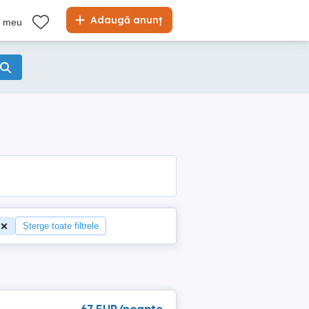
Adaugă anunț
l meu
Șterge toate filtrele