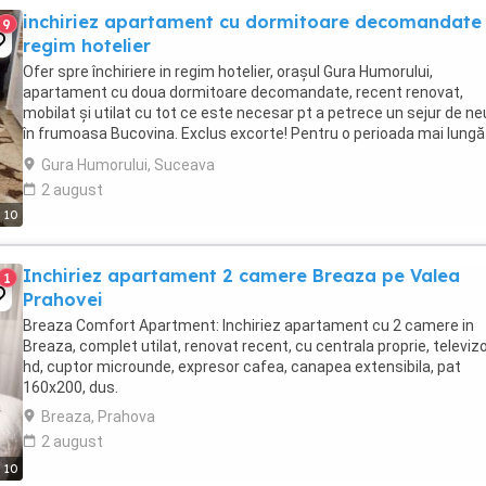
inchiriez apartament cu dormitoare decomandate 
9
regim hotelier
Ofer spre închiriere in regim hotelier, orașul Gura Humorului,
apartament cu doua dormitoare decomandate, recent renovat,
mobilat și utilat cu tot ce este necesar pt a petrece un sejur de ne
în frumoasa Bucovina. Exclus excorte! Pentru o perioada mai lungă
mai negociază.
Gura Humorului, Suceava
2 august
10
Inchiriez apartament 2 camere Breaza pe Valea
1
Prahovei
Breaza Comfort Apartment: Inchiriez apartament cu 2 camere in
Breaza, complet utilat, renovat recent, cu centrala proprie, televiz
hd, cuptor microunde, expresor cafea, canapea extensibila, pat
160x200, dus.
Breaza, Prahova
2 august
10