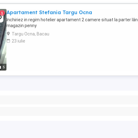
Apartament Stefania Targu Ocna
1
Inchiriez in regim hotelier apartament 2 camere situat la parter lâ
magazin penny
Targu Ocna, Bacau
23 iulie
5