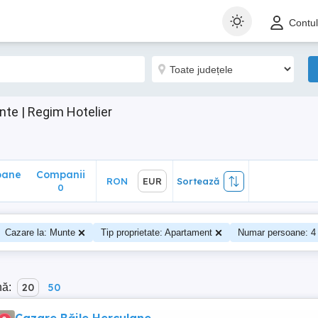
ane
Companii
RON
EUR
Sortează
Contu
0
te | Regim Hotelier
oane
Companii
RON
EUR
Sortează
0
Cazare la: Munte
Tip proprietate: Apartament
Numar persoane: 4
nă:
20
50