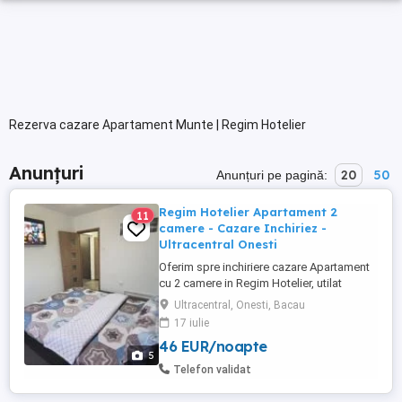
Rezerva cazare Apartament Munte | Regim Hotelier
Anunțuri
20
50
Anunțuri pe pagină:
Regim Hotelier Apartament 2
11
camere - Cazare Inchiriez -
Ultracentral Onesti
Oferim spre inchiriere cazare Apartament
cu 2 camere in Regim Hotelier, utilat
modern si complet mobilat, toate
Ultracentral, Onesti, Bacau
echipamentele fiind in perfecta stare de
17 iulie
functionare. Locatia este situata intr-o
46 EUR/noapte
zona Ultracentrala si usor accesibila a
5
orasului Onesti, oferindu-va totodata un
Telefon validat
spatiu generos de aproximativ ...