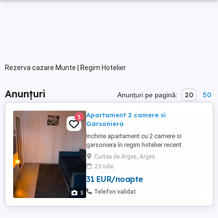
Rezerva cazare Munte | Regim Hotelier
Anunțuri
20
50
Anunțuri pe pagină:
Apartament 2 camere si
5
Garsoniera
Inchirie apartament cu 2 camere si
garsoniera în regim hotelier recent
renovata în cartierul Posada.Facilitatile
Curtea de Arges, Arges
Conditiile : - Vesela farfurii cani pahare. -
23 iulie
Perne Pilota - Internet WIFI gratuit. - Cablu
31 EUR/noapte
TV - TV-uri LED - Lenjerii si prosoape -
Obiecte igiena personala in bai - Uscator
Telefon validat
5
...