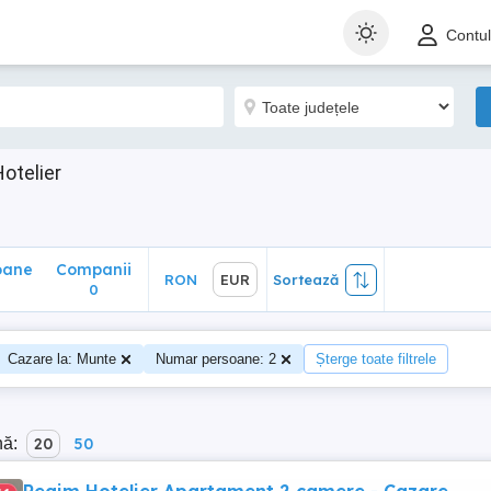
ane
Companii
RON
EUR
Sortează
Contu
0
otelier
oane
Companii
RON
EUR
Sortează
0
Cazare la: Munte
Numar persoane: 2
Șterge toate filtrele
nă:
20
50