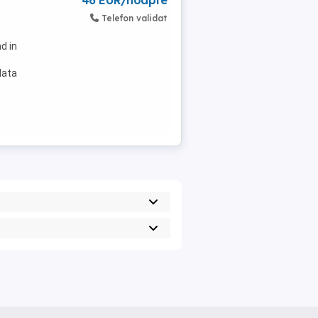
46 EUR/noapte
Telefon validat
d in
data