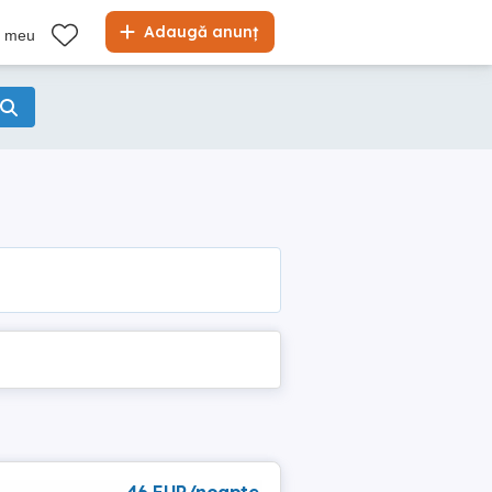
Adaugă anunț
l meu