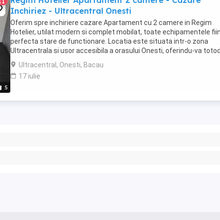
Regim Hotelier Apartament 2 camere - Cazare
11
Inchiriez - Ultracentral Onesti
Oferim spre inchiriere cazare Apartament cu 2 camere in Regim
Hotelier, utilat modern si complet mobilat, toate echipamentele fiin
perfecta stare de functionare. Locatia este situata intr-o zona
Ultracentrala si usor accesibila a orasului Onesti, oferindu-va toto
un spatiu generos de aproximativ ...
Ultracentral, Onesti, Bacau
17 iulie
5