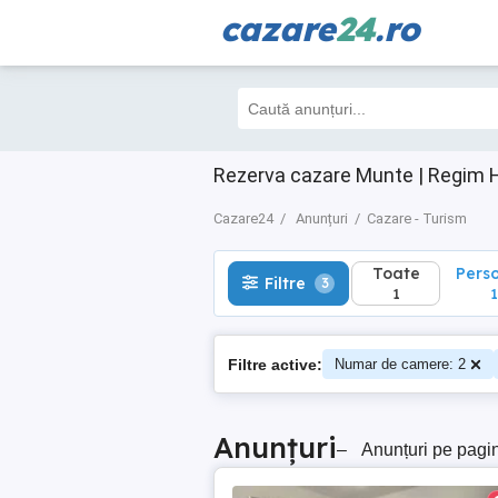
cazare
24
.ro
Toate
Perso
Filtre
3
1
1
Rezerva cazare Munte | Regim H
Cazare24
Anunțuri
Cazare - Turism
Toate
Pers
Filtre
3
1
1
Filtre active:
Numar de camere: 2
Anunțuri
–
Anunțuri pe pagi