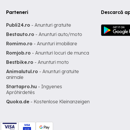
Parteneri
Descarcă ap
Publi24.ro
- Anunturi gratuite
Bestauto.ro
- Anunturi auto/moto
Romimo.ro
- Anunturi imobiliare
Romjob.ro
- Anunturi locuri de munca
Bestbike.ro
- Anunturi moto
Animalutul.ro
- Anunturi gratuite
animale
Startapro.hu
- Ingyenes
Apróhirdetés
Quoka.de
- Kostenlose Kleinanzeigen