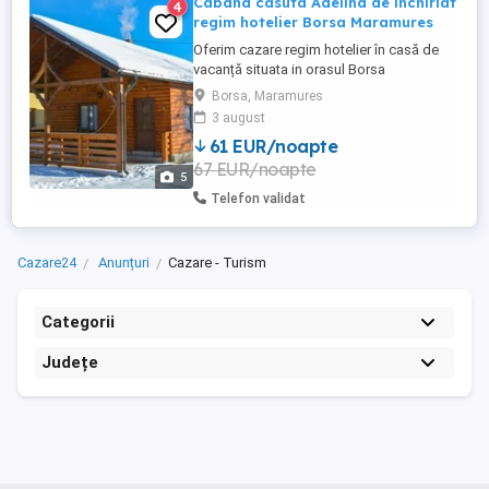
Cabana casuta Adelina de inchiriat
4
regim hotelier Borsa Maramures
Oferim cazare regim hotelier în casă de
vacanță situata in orasul Borsa
Maramures.Cabana are 1 dormitor
Borsa, Maramures
matrimonial, living cu canapea extensibila,
3 august
bucătărie utilată complet si baie.
61 EUR/noapte
Capacitate maximă 4-5 persoane. Se
67 EUR/noapte
inchriaza complet. Pentru o experiență
5
superbă avem ciubăr cu hidromasaj și
Telefon validat
luminițe ...
Cazare24
Anunțuri
Cazare - Turism
Categorii
Județe