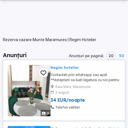
Rezerva cazare Munte Maramures | Regim Hotelier
Anunțuri
20
50
Anunțuri pe pagină:
Regim hotelier
Contactati prin whatsapp sau apel.
**Asteptam sa luati legatura cu noi pentru
orice detalii!!! ** Bloc NOU ,apartament
Baia Mare, Maramures
NOU! Va oferim: Apartament cu 2 camere
5 august
(living cu bucatarie si 1 dormitor), intr-un
34 EUR/noapte
complex de blocuri noi situat în apropiere
de VIVO Mall. Capacitate 4 persoane.
Telefon validat
Apartament ...
5