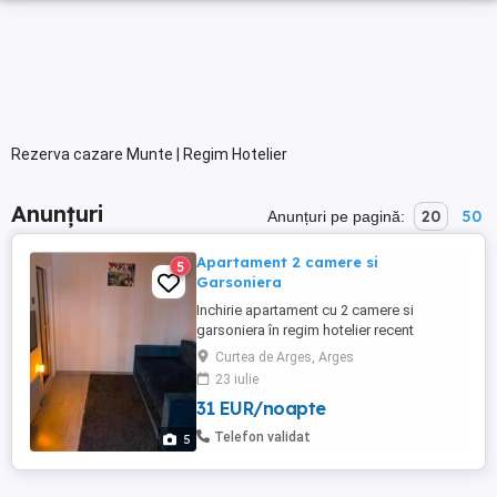
Rezerva cazare Munte | Regim Hotelier
Anunțuri
20
50
Anunțuri pe pagină:
Apartament 2 camere si
5
Garsoniera
Inchirie apartament cu 2 camere si
garsoniera în regim hotelier recent
renovata în cartierul Posada.Facilitatile
Curtea de Arges, Arges
Conditiile : - Vesela farfurii cani pahare. -
23 iulie
Perne Pilota - Internet WIFI gratuit. - Cablu
31 EUR/noapte
TV - TV-uri LED - Lenjerii si prosoape -
Obiecte igiena personala in bai - Uscator
Telefon validat
5
...