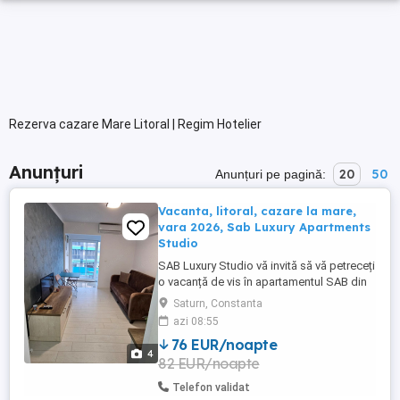
Rezerva cazare Mare Litoral | Regim Hotelier
Anunțuri
20
50
Anunțuri pe pagină:
Vacanta, litoral, cazare la mare,
vara 2026, Sab Luxury Apartments
Studio
SAB Luxury Studio vă invită să vă petreceți
o vacanță de vis în apartamentul SAB din
Saturn Mangalia... Poziție ideală
Saturn, Constanta
*Apartamentul se află poziționat pe
azi 08:55
strada Henny Ignatie Nr. 6 într-un complex
76 EUR/noapte
rezidențial (hotel) din stațiunea Saturn
4
82 EUR/noapte
(cea mai frumoasă stațiune din sudul
litoralului ...
Telefon validat