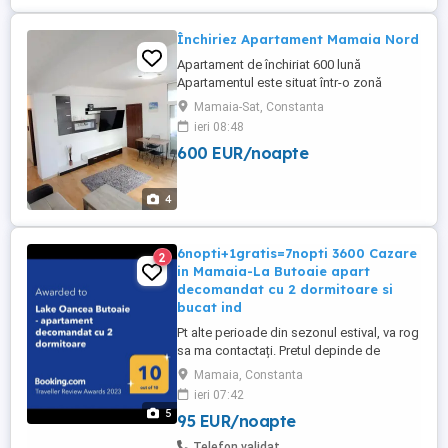
Închiriez Apartament Mamaia Nord
Apartament de închiriat 600 lună
Apartamentul este situat într-o zonă
liniștită din Mamaia Nord. Complet
Mamaia-Sat, Constanta
mobilat și utilat, gata de mutare. Loc de
ieri 08:48
parcare în fața blocului. Detalii în privat.
600 EUR/noapte
4
6nopti+1gratis=7nopti 3600 Cazare
2
in Mamaia-La Butoaie apart
decomandat cu 2 dormitoare si
bucat ind
Pt alte perioade din sezonul estival, va rog
sa ma contactați. Pretul depinde de
perioada pe care o doriti si de nr de nopți.
Mamaia, Constanta
Preturile sunt pentru ocuparea
ieri 07:42
apartamentului de catre max 4 persoane.
5
95 EUR/noapte
Pentru 5 persoane se mai adauga 50 de lei
pe noapte. Capacitatea maximă de cazare
Telefon validat