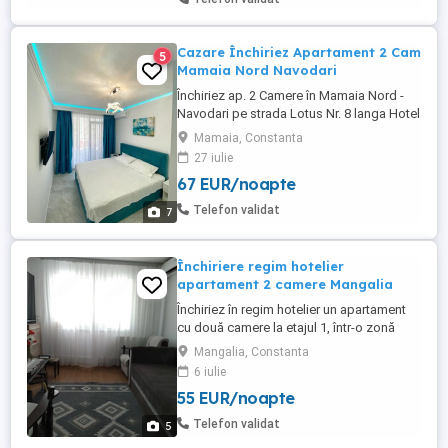
este de 5 persoane. Apartamentul ...
Cazare Închiriez Apartament 2 Cam
5
Mamaia Nord Navodari
Închiriez ap. 2 Camere în Mamaia Nord -
Navodari pe strada Lotus Nr. 8 langa Hotel
Opera si White Tower , langa cluburi , loc
Mamaia, Constanta
de parcare Privat. Cei care nu au o parcare
27 iulie
este o mare problema cu parcarea în
67 EUR/noapte
zona, 100m de plaja .Luni-Miercuri 400
noapte ,Joi Vineri Sambata Duminica 500
Telefon validat
7
Ron :noapte . ...
Închiriere regim hotelier
apartament 2 camere Mangalia
Închiriez în regim hotelier un apartament
cu două camere la etajul 1, într-o zonă
liniștită aproape de Portul Turistic și de
Mangalia, Constanta
plaja Mangalia. Capacitate de cazare 3-5
6 iulie
persoane.Suprafata apartamentului este
55 EUR/noapte
de 42 mp. Apartamentul se afla situat în
apropierea stațiilor de microbuz către
Telefon validat
5
dinspre Constanța, ...